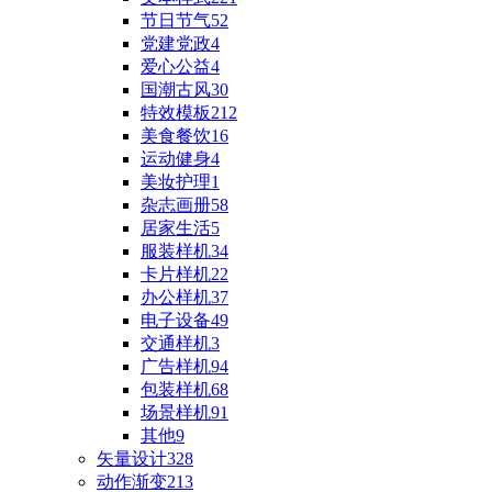
节日节气
52
党建党政
4
爱心公益
4
国潮古风
30
特效模板
212
美食餐饮
16
运动健身
4
美妆护理
1
杂志画册
58
居家生活
5
服装样机
34
卡片样机
22
办公样机
37
电子设备
49
交通样机
3
广告样机
94
包装样机
68
场景样机
91
其他
9
矢量设计
328
动作渐变
213