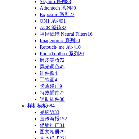
Skylum 系列
83
Athentech 系列
40
Exposure 系列
23
ON1 系列
91
ACR 滤镜
32
神经滤镜 Neural Filters
16
Imagenomic 系列
20
Retouch4me 系列
10
PhotoToolbox 系列
20
磨皮美妆
72
风光调色
45
证件照
4
工笔画
4
卡通漫画
9
特效插件
72
辅助插件
38
样机模板
684
品牌Vi
33
宣传海报
152
促销推广
31
图文相册
79
文本样式
221