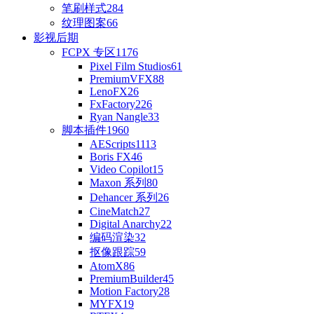
笔刷样式
284
纹理图案
66
影视后期
FCPX 专区
1176
Pixel Film Studios
61
PremiumVFX
88
LenoFX
26
FxFactory
226
Ryan Nangle
33
脚本插件
1960
AEScripts
1113
Boris FX
46
Video Copilot
15
Maxon 系列
80
Dehancer 系列
26
CineMatch
27
Digital Anarchy
22
编码渲染
32
抠像跟踪
59
AtomX
86
PremiumBuilder
45
Motion Factory
28
MYFX
19