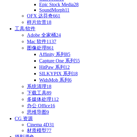
Epic Stock Media
28
SoundMorph
11
OFX 达芬奇
661
样片欣赏
18
工具/软件
Adobe 全家桶
24
Mac 软件
1137
图像处理
861
Affinity 系列
85
Capture One 系列
55
HitPaw 系列
12
SILKYPIX 系列
18
WidsMob 系列
6
系统清理
18
下载工具
89
多媒体处理
112
办公 Office
16
思维导图
9
CG 资源
Cinema 4D
31
材质模型
77
摄影调色