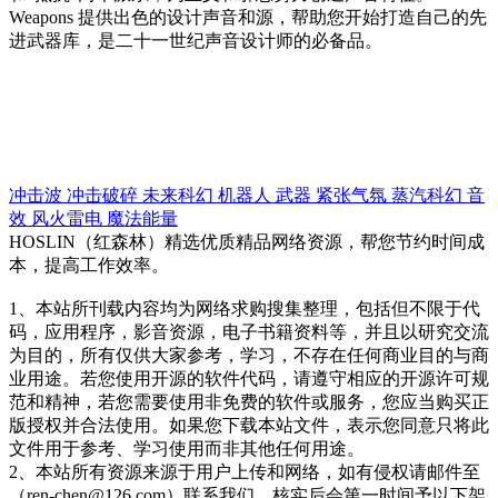
Weapons 提供出色的设计声音和源，帮助您开始打造自己的先
进武器库，是二十一世纪声音设计师的必备品。
冲击波
冲击破碎
未来科幻
机器人
武器
紧张气氛
蒸汽科幻
音
效
风火雷电
魔法能量
HOSLIN（红森林）精选优质精品网络资源，帮您节约时间成
本，提高工作效率。
1、本站所刊载内容均为网络求购搜集整理，包括但不限于代
码，应用程序，影音资源，电子书籍资料等，并且以研究交流
为目的，所有仅供大家参考，学习，不存在任何商业目的与商
业用途。若您使用开源的软件代码，请遵守相应的开源许可规
范和精神，若您需要使用非免费的软件或服务，您应当购买正
版授权并合法使用。如果您下载本站文件，表示您同意只将此
文件用于参考、学习使用而非其他任何用途。
2、本站所有资源来源于用户上传和网络，如有侵权请邮件至
（ren-chen@126.com）联系我们，核实后会第一时间予以下架