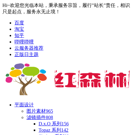
Hi~欢迎您光临本站，秉承服务宗旨，履行"站长"责任，相识
只是起点，服务永无止境！
百度
淘宝
知乎
哔哩哔哩
云服务器推荐
正版日主题
平面设计
图片素材
965
滤镜插件
808
D.x.O 系列
156
Topaz 系列
142