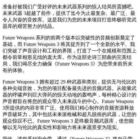
准备好被我们广受好评的未来武器系列的惊人结局所震撼吧。
未来武器 3超越了前作，提供了迄今为止最复杂、最广泛、最
令人兴奋的音效库。这是我们为您的未来项目打造终极听觉武
器库的艰苦努力的结晶。
Future Weapons 系列的前两个版本以突破性的音频创新奠定了
基础，而 Future Weapons 3 将其提升到了一个全新的水平。我
们突破了声音设计和工程的界限，打造了一个在规模和范围上
都令前辈相形见绌的庞大库。作为这部史诗三部曲的完美结
局，我们竭尽全力确保《Future Weapons 3》为您带来前所未
有的体验。
Future Weapons 3 拥有超过 29 种武器和类别，提供无与伦比的
各种尖端音效，为您的项目配备最先进的音频武器。从能量武
器的呼啸声到巨大弹药的惊天动地的轰鸣声，每种精心设计的
声音都旨在将您的观众带入未来战斗的中心。Future Weapons
3所提供的内容非常广泛。使用我们精心制作的音频资源释放
声音破坏力，其中包括未来派枪械和超凡脱俗的武器，让您的
观众惊叹不已。Future Weapons 3 是终极音频武器库，使您能
够以无与伦比的真实性和影响力将未来愿景变为现实。
因此，请您系好安全带，通过《Future Weapons 3》将自己带