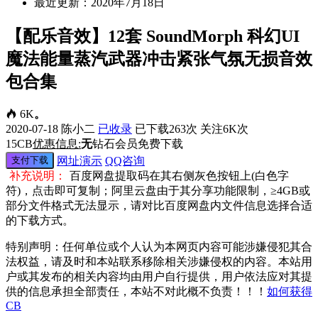
最近更新：2020年7月18日
【配乐音效】12套 SoundMorph 科幻UI
魔法能量蒸汽武器冲击紧张气氛无损音效
包合集
6K
。
2020-07-18
陈小二
已收录
已下载263次
关注6K次
15
CB
优惠信息:
无
钻石会员免费下载
支付下载
网址演示
QQ咨询
补充说明：
百度网盘提取码在其右侧灰色按钮上(白色字
符)，点击即可复制；阿里云盘由于其分享功能限制，≥4GB或
部分文件格式无法显示，请对比百度网盘内文件信息选择合适
的下载方式。
特别声明：任何单位或个人认为本网页内容可能涉嫌侵犯其合
法权益，请及时和本站联系移除相关涉嫌侵权的内容。本站用
户或其发布的相关内容均由用户自行提供，用户依法应对其提
供的信息承担全部责任，本站不对此概不负责！！！
如何获得
CB