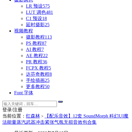
LR 预设
575
LUT 调色
481
C1 预设
18
延时摄影
25
视频教程
摄影教程
113
PS 教程
87
AI 教程
7
AE 教程
22
PR 教程
36
FCPX 教程
5
达芬奇教程
8
手绘插画
25
更多教程
50
Font 字体
登录/注册
当前位置：
红森林
【配乐音效】12套 SoundMorph 科幻UI魔
>
法能量蒸汽武器冲击紧张气氛无损音效包合集