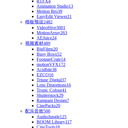
RTFX
4
Animation Studio
13
Motion Bro
39
EasyEdit Viewer
21
模板预设
2482
VideoHive
3001
MotionArray
263
AEJuice
24
视频素材
489
BigFilms
20
Busy Boxx
52
FootageCrate
14
motionVFX
172
Acidbite
38
EZCO
16
Triune Digital
37
Lens Distortions
16
Tropic Colour
41
Shutterstock
29
Rampant Design
7
CinePacks
20
配乐音效
500
AudioJungle
125
BOOM Library
117
CineTools
18