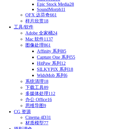
Epic Stock Media
28
SoundMorph
11
OFX 达芬奇
661
样片欣赏
18
工具/软件
Adobe 全家桶
24
Mac 软件
1137
图像处理
861
Affinity 系列
85
Capture One 系列
55
HitPaw 系列
12
SILKYPIX 系列
18
WidsMob 系列
6
系统清理
18
下载工具
89
多媒体处理
112
办公 Office
16
思维导图
9
CG 资源
Cinema 4D
31
材质模型
77
摄影调色