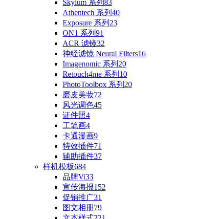
Skylum 系列
83
Athentech 系列
40
Exposure 系列
23
ON1 系列
91
ACR 滤镜
32
神经滤镜 Neural Filters
16
Imagenomic 系列
20
Retouch4me 系列
10
PhotoToolbox 系列
20
磨皮美妆
72
风光调色
45
证件照
4
工笔画
4
卡通漫画
9
特效插件
71
辅助插件
37
样机模板
684
品牌Vi
33
宣传海报
152
促销推广
31
图文相册
79
文本样式
221