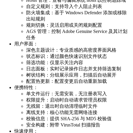
Hosts 管理：查看与编辑系统 hosts 以控制追踪域
自定义规则：支持导入个人阻止列表
防火墙集成：基于 Windows Defender 添加或移除
出站规则
规则切换：灵活启用或关闭规则配置
AGS 管理：控制 Adobe Genuine Service 及其计划
任务
用户界面：
深色主题设计：专业质感的高密度界面风格
状态标识：通过颜色快速识别文件状态
筛选功能：仅显示关注内容
日志面板：实时记录操作日志并支持筛选复制
树状结构：分组展示应用，扫描后自动展开
配置热更新：配置变更后自动重新加载
便携特性：
单文件运行：无需安装，无注册表写入
权限提升：启动时自动请求管理员权限
无残留：退出时自动清理临时文件
离线支持：核心功能无需网络连接
校验信息：提供 SHA-256 与 MD5 校验值
安全构建：附带 VirusTotal 扫描报告
快速使用：