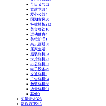
节日节气
52
党建党政
4
爱心公益
4
国潮古风
30
特效模板
212
美食餐饮
16
运动健身
4
美妆护理
1
杂志画册
58
居家生活
5
服装样机
34
卡片样机
22
办公样机
37
电子设备
49
交通样机
3
广告样机
94
包装样机
68
场景样机
91
其他
9
矢量设计
328
动作渐变
213