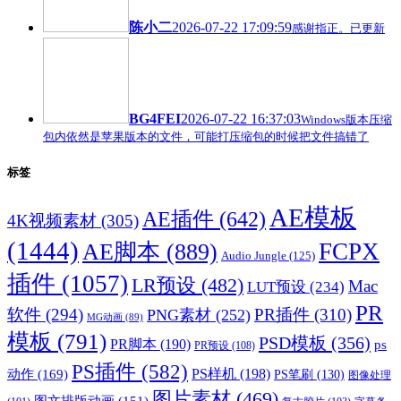
陈小二
2026-07-22 17:09:59
感谢指正。已更新
BG4FEI
2026-07-22 16:37:03
Windows版本压缩
包内依然是苹果版本的文件，可能打压缩包的时候把文件搞错了
标签
AE模板
AE插件
(642)
4K视频素材
(305)
(1444)
FCPX
AE脚本
(889)
Audio Jungle
(125)
插件
(1057)
LR预设
(482)
Mac
LUT预设
(234)
PR
软件
(294)
PR插件
(310)
PNG素材
(252)
MG动画
(89)
模板
(791)
PSD模板
(356)
PR脚本
(190)
ps
PR预设
(108)
PS插件
(582)
PS样机
(198)
动作
(169)
PS笔刷
(130)
图像处理
图片素材
(469)