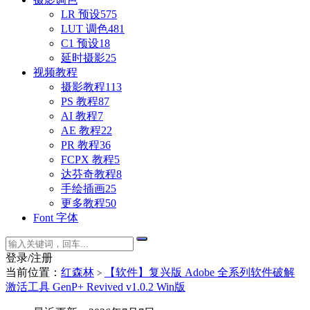
LR 预设
575
LUT 调色
481
C1 预设
18
延时摄影
25
视频教程
摄影教程
113
PS 教程
87
AI 教程
7
AE 教程
22
PR 教程
36
FCPX 教程
5
达芬奇教程
8
手绘插画
25
更多教程
50
Font 字体
登录/注册
当前位置：
红森林
【软件】复兴版 Adobe 全系列软件破解
>
激活工具 GenP+ Revived v1.0.2 Win版