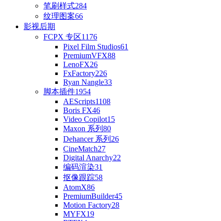
笔刷样式
284
纹理图案
66
影视后期
FCPX 专区
1176
Pixel Film Studios
61
PremiumVFX
88
LenoFX
26
FxFactory
226
Ryan Nangle
33
脚本插件
1954
AEScripts
1108
Boris FX
46
Video Copilot
15
Maxon 系列
80
Dehancer 系列
26
CineMatch
27
Digital Anarchy
22
编码渲染
31
抠像跟踪
58
AtomX
86
PremiumBuilder
45
Motion Factory
28
MYFX
19