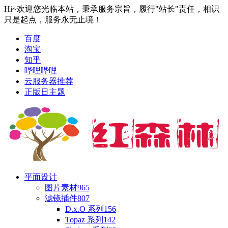
Hi~欢迎您光临本站，秉承服务宗旨，履行"站长"责任，相识
只是起点，服务永无止境！
百度
淘宝
知乎
哔哩哔哩
云服务器推荐
正版日主题
平面设计
图片素材
965
滤镜插件
807
D.x.O 系列
156
Topaz 系列
142