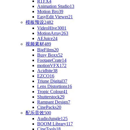
RTFX
4
Animation Studio
13
Motion Bro
39
EasyEdit Viewer
21
模板预设
2482
VideoHive
3001
MotionArray
263
AEJuice
24
视频素材
489
BigFilms
20
Busy Boxx
52
FootageCrate
14
motionVFX
172
Acidbite
38
EZCO
16
Triune Digital
37
Lens Distortions
16
Tropic Colour
41
Shutterstock
29
Rampant Design
7
CinePacks
20
配乐音效
500
AudioJungle
125
BOOM Library
117
CineTools
18