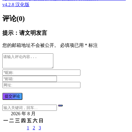
v4.2.8 汉化版
评论(0)
提示：请文明发言
您的邮箱地址不会被公开。
必填项已用
*
标注
2026 年 8 月
一
二
三
四
五
六
日
1
2
3