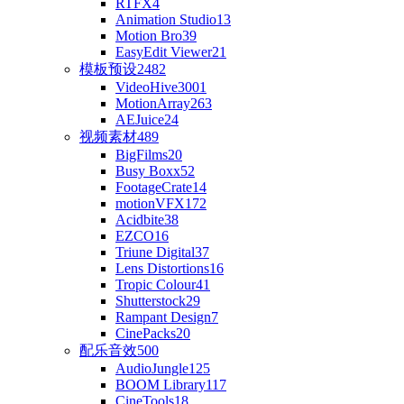
RTFX
4
Animation Studio
13
Motion Bro
39
EasyEdit Viewer
21
模板预设
2482
VideoHive
3001
MotionArray
263
AEJuice
24
视频素材
489
BigFilms
20
Busy Boxx
52
FootageCrate
14
motionVFX
172
Acidbite
38
EZCO
16
Triune Digital
37
Lens Distortions
16
Tropic Colour
41
Shutterstock
29
Rampant Design
7
CinePacks
20
配乐音效
500
AudioJungle
125
BOOM Library
117
CineTools
18