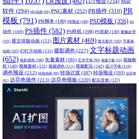
插件
(1057)
LR预设
(482)
Mac
LUT预设
(234)
PR
软件
(294)
PR插件
(310)
PNG素材
(252)
MG动画
(89)
模板
(791)
PSD模板
(356)
PR脚本
(190)
ps
PR预设
(108)
PS插件
(582)
PS样机
(198)
动作
(169)
PS笔刷
(130)
图像处理
图片素材
(469)
图文排版动画
(151)
(101)
复古胶片
(103)
字幕条
文字标题动画
摄影调色
(227)
幻灯片动画
(131)
动画
(105)
(652)
矢量素材
(181)
视频教
电影调色
(106)
艺术字体
(94)
视频下载
(93)
程
(140)
视频配乐
(142)
视频素材
(131)
视频调色
(111)
设计字体
(110)
调色预设
(212)
转场过渡
(187)
转场预设
(193)
转场动画
(88)
达芬奇
达芬奇插件
(213)
达芬奇模板
(220)
配乐音效
(137)
(82)