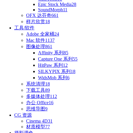
Epic Stock Media
28
SoundMorph
11
OFX 达芬奇
661
样片欣赏
18
工具/软件
Adobe 全家桶
24
Mac 软件
1137
图像处理
861
Affinity 系列
85
Capture One 系列
55
HitPaw 系列
12
SILKYPIX 系列
18
WidsMob 系列
6
系统清理
18
下载工具
89
多媒体处理
112
办公 Office
16
思维导图
9
CG 资源
Cinema 4D
31
材质模型
77
摄影调色