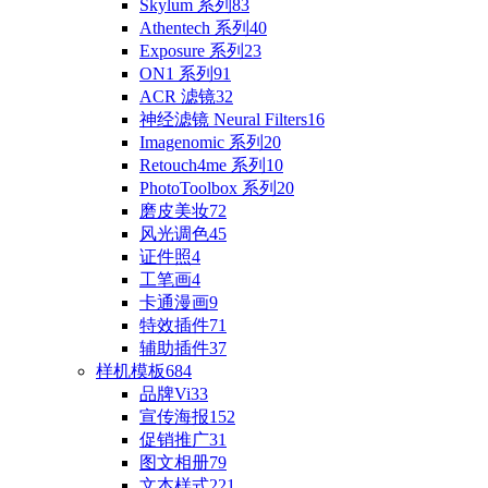
Skylum 系列
83
Athentech 系列
40
Exposure 系列
23
ON1 系列
91
ACR 滤镜
32
神经滤镜 Neural Filters
16
Imagenomic 系列
20
Retouch4me 系列
10
PhotoToolbox 系列
20
磨皮美妆
72
风光调色
45
证件照
4
工笔画
4
卡通漫画
9
特效插件
71
辅助插件
37
样机模板
684
品牌Vi
33
宣传海报
152
促销推广
31
图文相册
79
文本样式
221