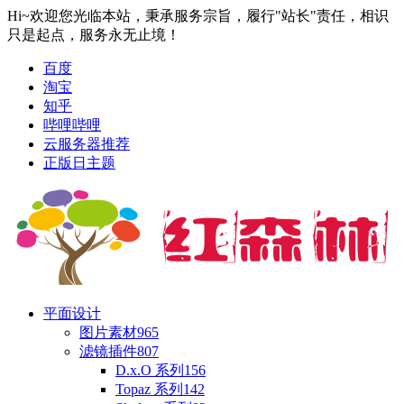
Hi~欢迎您光临本站，秉承服务宗旨，履行"站长"责任，相识
只是起点，服务永无止境！
百度
淘宝
知乎
哔哩哔哩
云服务器推荐
正版日主题
平面设计
图片素材
965
滤镜插件
807
D.x.O 系列
156
Topaz 系列
142