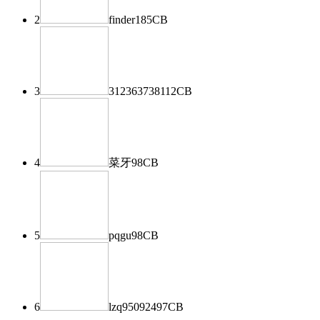
2
finder
185
CB
3
312363738
112
CB
4
菜牙
98
CB
5
pqgu
98
CB
6
lzq950924
97
CB