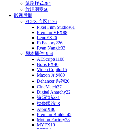
笔刷样式
284
纹理图案
66
影视后期
FCPX 专区
1176
Pixel Film Studios
61
PremiumVFX
88
LenoFX
26
FxFactory
226
Ryan Nangle
33
脚本插件
1954
AEScripts
1108
Boris FX
46
Video Copilot
15
Maxon 系列
80
Dehancer 系列
26
CineMatch
27
Digital Anarchy
22
编码渲染
31
抠像跟踪
58
AtomX
86
PremiumBuilder
45
Motion Factory
28
MYFX
19