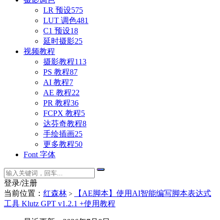
LR 预设
575
LUT 调色
481
C1 预设
18
延时摄影
25
视频教程
摄影教程
113
PS 教程
87
AI 教程
7
AE 教程
22
PR 教程
36
FCPX 教程
5
达芬奇教程
8
手绘插画
25
更多教程
50
Font 字体
登录/注册
当前位置：
红森林
【AE脚本】使用AI智能编写脚本表达式
>
工具 Klutz GPT v1.2.1 +使用教程