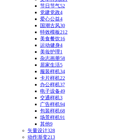
节日节气
52
党建党政
4
爱心公益
4
国潮古风
30
特效模板
212
美食餐饮
16
运动健身
4
美妆护理
1
杂志画册
58
居家生活
5
服装样机
34
卡片样机
22
办公样机
37
电子设备
49
交通样机
3
广告样机
94
包装样机
68
场景样机
91
其他
9
矢量设计
328
动作渐变
213