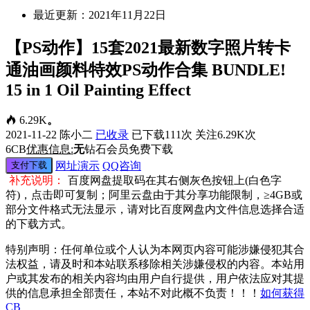
最近更新：2021年11月22日
【PS动作】15套2021最新数字照片转卡
通油画颜料特效PS动作合集 BUNDLE!
15 in 1 Oil Painting Effect
6.29K
。
2021-11-22
陈小二
已收录
已下载111次
关注6.29K次
6
CB
优惠信息:
无
钻石会员免费下载
支付下载
网址演示
QQ咨询
补充说明：
百度网盘提取码在其右侧灰色按钮上(白色字
符)，点击即可复制；阿里云盘由于其分享功能限制，≥4GB或
部分文件格式无法显示，请对比百度网盘内文件信息选择合适
的下载方式。
特别声明：任何单位或个人认为本网页内容可能涉嫌侵犯其合
法权益，请及时和本站联系移除相关涉嫌侵权的内容。本站用
户或其发布的相关内容均由用户自行提供，用户依法应对其提
供的信息承担全部责任，本站不对此概不负责！！！
如何获得
CB