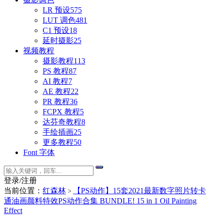
LR 预设
575
LUT 调色
481
C1 预设
18
延时摄影
25
视频教程
摄影教程
113
PS 教程
87
AI 教程
7
AE 教程
22
PR 教程
36
FCPX 教程
5
达芬奇教程
8
手绘插画
25
更多教程
50
Font 字体
登录/注册
当前位置：
红森林
【PS动作】15套2021最新数字照片转卡
>
通油画颜料特效PS动作合集 BUNDLE! 15 in 1 Oil Painting
Effect