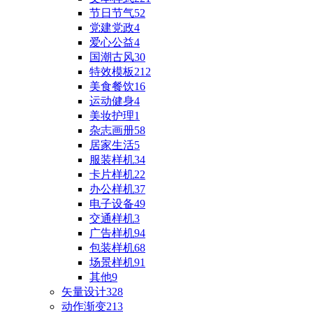
节日节气
52
党建党政
4
爱心公益
4
国潮古风
30
特效模板
212
美食餐饮
16
运动健身
4
美妆护理
1
杂志画册
58
居家生活
5
服装样机
34
卡片样机
22
办公样机
37
电子设备
49
交通样机
3
广告样机
94
包装样机
68
场景样机
91
其他
9
矢量设计
328
动作渐变
213