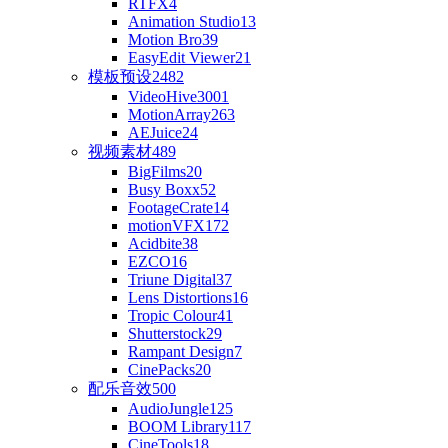
RTFX
4
Animation Studio
13
Motion Bro
39
EasyEdit Viewer
21
模板预设
2482
VideoHive
3001
MotionArray
263
AEJuice
24
视频素材
489
BigFilms
20
Busy Boxx
52
FootageCrate
14
motionVFX
172
Acidbite
38
EZCO
16
Triune Digital
37
Lens Distortions
16
Tropic Colour
41
Shutterstock
29
Rampant Design
7
CinePacks
20
配乐音效
500
AudioJungle
125
BOOM Library
117
CineTools
18