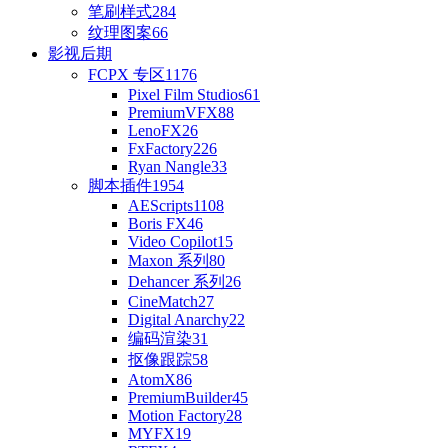
笔刷样式
284
纹理图案
66
影视后期
FCPX 专区
1176
Pixel Film Studios
61
PremiumVFX
88
LenoFX
26
FxFactory
226
Ryan Nangle
33
脚本插件
1954
AEScripts
1108
Boris FX
46
Video Copilot
15
Maxon 系列
80
Dehancer 系列
26
CineMatch
27
Digital Anarchy
22
编码渲染
31
抠像跟踪
58
AtomX
86
PremiumBuilder
45
Motion Factory
28
MYFX
19