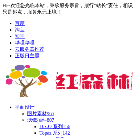
Hi~欢迎您光临本站，秉承服务宗旨，履行"站长"责任，相识
只是起点，服务永无止境！
百度
淘宝
知乎
哔哩哔哩
云服务器推荐
正版日主题
平面设计
图片素材
965
滤镜插件
807
D.x.O 系列
156
Topaz 系列
142