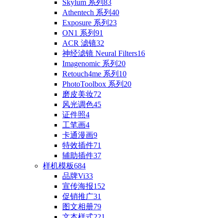
Skylum 系列
83
Athentech 系列
40
Exposure 系列
23
ON1 系列
91
ACR 滤镜
32
神经滤镜 Neural Filters
16
Imagenomic 系列
20
Retouch4me 系列
10
PhotoToolbox 系列
20
磨皮美妆
72
风光调色
45
证件照
4
工笔画
4
卡通漫画
9
特效插件
71
辅助插件
37
样机模板
684
品牌Vi
33
宣传海报
152
促销推广
31
图文相册
79
文本样式
221