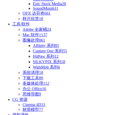
Epic Stock Media
28
SoundMorph
11
OFX 达芬奇
661
样片欣赏
18
工具/软件
Adobe 全家桶
24
Mac 软件
1137
图像处理
861
Affinity 系列
85
Capture One 系列
55
HitPaw 系列
12
SILKYPIX 系列
18
WidsMob 系列
6
系统清理
18
下载工具
89
多媒体处理
112
办公 Office
16
思维导图
9
CG 资源
Cinema 4D
31
材质模型
77
摄影调色