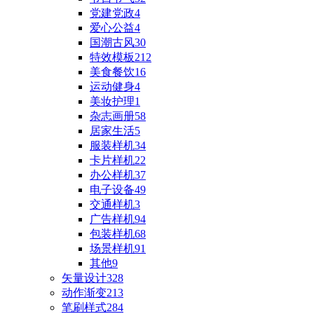
党建党政
4
爱心公益
4
国潮古风
30
特效模板
212
美食餐饮
16
运动健身
4
美妆护理
1
杂志画册
58
居家生活
5
服装样机
34
卡片样机
22
办公样机
37
电子设备
49
交通样机
3
广告样机
94
包装样机
68
场景样机
91
其他
9
矢量设计
328
动作渐变
213
笔刷样式
284