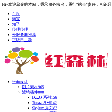
Hi~欢迎您光临本站，秉承服务宗旨，履行"站长"责任，相识
百度
淘宝
知乎
哔哩哔哩
云服务器推荐
正版日主题
平面设计
图片素材
965
滤镜插件
808
D.x.O 系列
156
Topaz 系列
142
Skylum 系列
83