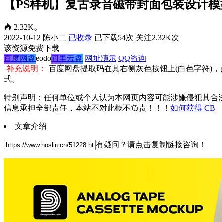
【PS样机】复古录音磁带封面包装设计模型PS展示样机
2.32K
。
2022-10-12
陈小二
已收录
已下载54次
关注2.32K次
该资源免费下载
百度网盘
eodo
阿里云盘
网址演示
QQ咨询
补充说明：
百度网盘提取码在其右侧灰色按钮上(白色字符)
式。
特别声明：任何单位或个人认为本网页内容可能涉嫌侵犯其合
信息承担全部责任，本站不对此概不负责！！！
如何获得 CB
文章介绍
有疑问？请点击复制链接咨询！