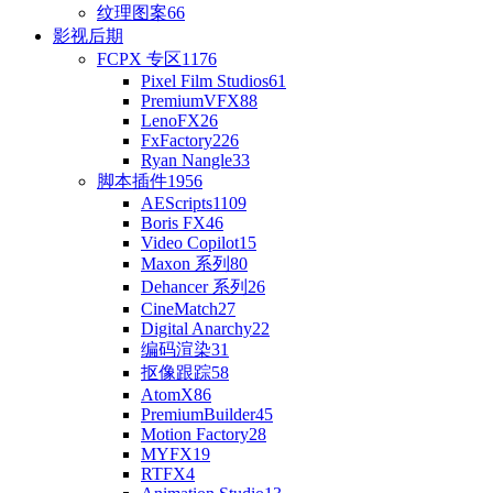
纹理图案
66
影视后期
FCPX 专区
1176
Pixel Film Studios
61
PremiumVFX
88
LenoFX
26
FxFactory
226
Ryan Nangle
33
脚本插件
1956
AEScripts
1109
Boris FX
46
Video Copilot
15
Maxon 系列
80
Dehancer 系列
26
CineMatch
27
Digital Anarchy
22
编码渲染
31
抠像跟踪
58
AtomX
86
PremiumBuilder
45
Motion Factory
28
MYFX
19
RTFX
4