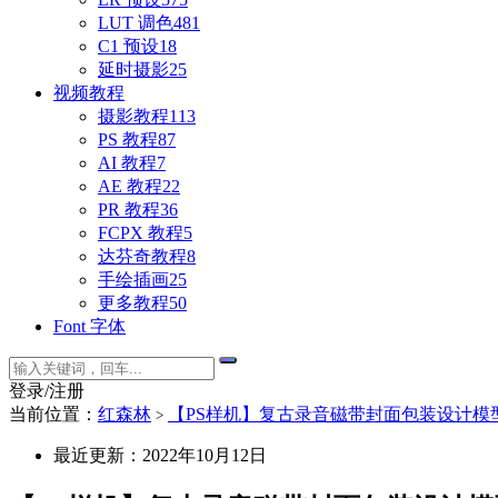
LUT 调色
481
C1 预设
18
延时摄影
25
视频教程
摄影教程
113
PS 教程
87
AI 教程
7
AE 教程
22
PR 教程
36
FCPX 教程
5
达芬奇教程
8
手绘插画
25
更多教程
50
Font 字体
登录/注册
当前位置：
红森林
【PS样机】复古录音磁带封面包装设计模型PS展示样机 
>
最近更新：2022年10月12日