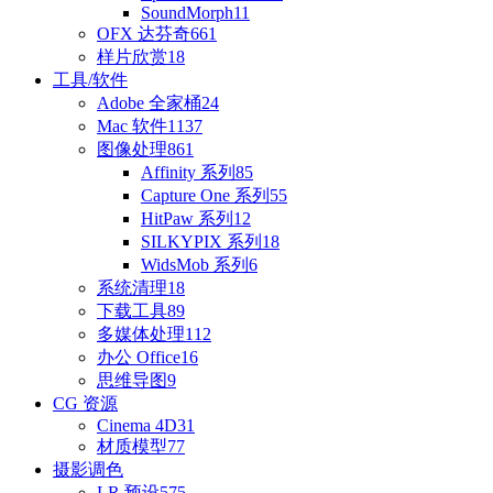
SoundMorph
11
OFX 达芬奇
661
样片欣赏
18
工具/软件
Adobe 全家桶
24
Mac 软件
1137
图像处理
861
Affinity 系列
85
Capture One 系列
55
HitPaw 系列
12
SILKYPIX 系列
18
WidsMob 系列
6
系统清理
18
下载工具
89
多媒体处理
112
办公 Office
16
思维导图
9
CG 资源
Cinema 4D
31
材质模型
77
摄影调色
LR 预设
575