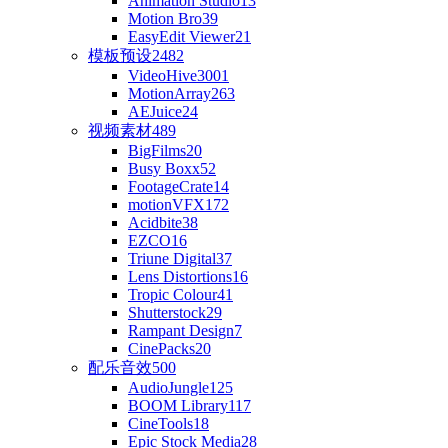
Animation Studio
13
Motion Bro
39
EasyEdit Viewer
21
模板预设
2482
VideoHive
3001
MotionArray
263
AEJuice
24
视频素材
489
BigFilms
20
Busy Boxx
52
FootageCrate
14
motionVFX
172
Acidbite
38
EZCO
16
Triune Digital
37
Lens Distortions
16
Tropic Colour
41
Shutterstock
29
Rampant Design
7
CinePacks
20
配乐音效
500
AudioJungle
125
BOOM Library
117
CineTools
18
Epic Stock Media
28