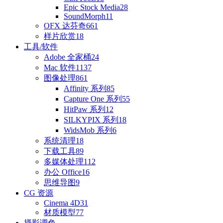
Epic Stock Media
28
SoundMorph
11
OFX 达芬奇
661
样片欣赏
18
工具/软件
Adobe 全家桶
24
Mac 软件
1137
图像处理
861
Affinity 系列
85
Capture One 系列
55
HitPaw 系列
12
SILKYPIX 系列
18
WidsMob 系列
6
系统清理
18
下载工具
89
多媒体处理
112
办公 Office
16
思维导图
9
CG 资源
Cinema 4D
31
材质模型
77
摄影调色