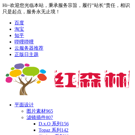
Hi~欢迎您光临本站，秉承服务宗旨，履行"站长"责任，相识
只是起点，服务永无止境！
百度
淘宝
知乎
哔哩哔哩
云服务器推荐
正版日主题
平面设计
图片素材
965
滤镜插件
807
D.x.O 系列
156
Topaz 系列
142