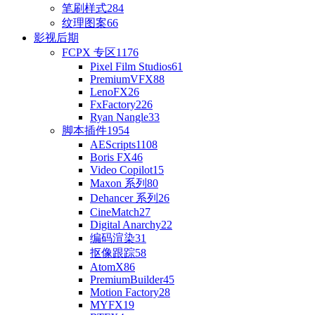
笔刷样式
284
纹理图案
66
影视后期
FCPX 专区
1176
Pixel Film Studios
61
PremiumVFX
88
LenoFX
26
FxFactory
226
Ryan Nangle
33
脚本插件
1954
AEScripts
1108
Boris FX
46
Video Copilot
15
Maxon 系列
80
Dehancer 系列
26
CineMatch
27
Digital Anarchy
22
编码渲染
31
抠像跟踪
58
AtomX
86
PremiumBuilder
45
Motion Factory
28
MYFX
19