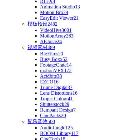
RTFX
4
Animation Studio
13
Motion Bro
39
EasyEdit Viewer
21
模板预设
2482
VideoHive
3001
MotionArray
263
AEJuice
24
视频素材
489
BigFilms
20
Busy Boxx
52
FootageCrate
14
motionVFX
172
Acidbite
38
EZCO
16
Triune Digital
37
Lens Distortions
16
Tropic Colour
41
Shutterstock
29
Rampant Design
7
CinePacks
20
配乐音效
500
AudioJungle
125
BOOM Library
117
CineTools
18