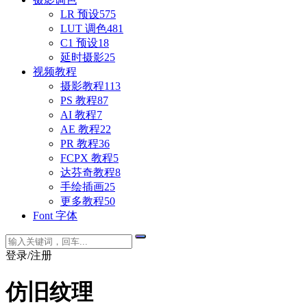
LR 预设
575
LUT 调色
481
C1 预设
18
延时摄影
25
视频教程
摄影教程
113
PS 教程
87
AI 教程
7
AE 教程
22
PR 教程
36
FCPX 教程
5
达芬奇教程
8
手绘插画
25
更多教程
50
Font 字体
登录/注册
仿旧纹理