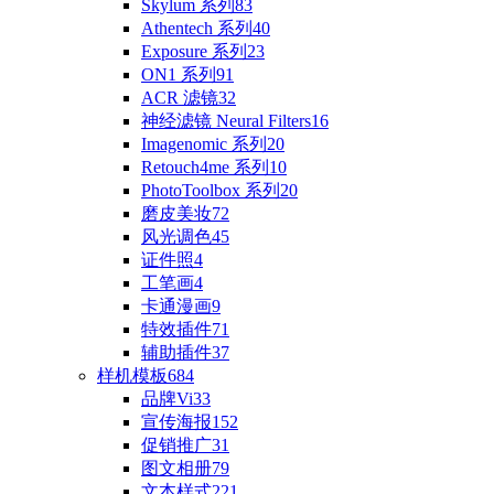
Skylum 系列
83
Athentech 系列
40
Exposure 系列
23
ON1 系列
91
ACR 滤镜
32
神经滤镜 Neural Filters
16
Imagenomic 系列
20
Retouch4me 系列
10
PhotoToolbox 系列
20
磨皮美妆
72
风光调色
45
证件照
4
工笔画
4
卡通漫画
9
特效插件
71
辅助插件
37
样机模板
684
品牌Vi
33
宣传海报
152
促销推广
31
图文相册
79
文本样式
221