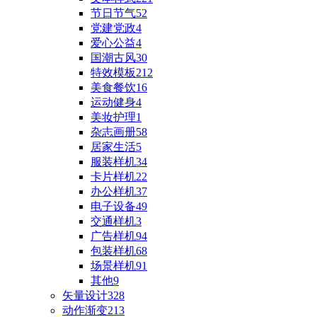
节日节气
52
党建党政
4
爱心公益
4
国潮古风
30
特效模板
212
美食餐饮
16
运动健身
4
美妆护理
1
杂志画册
58
居家生活
5
服装样机
34
卡片样机
22
办公样机
37
电子设备
49
交通样机
3
广告样机
94
包装样机
68
场景样机
91
其他
9
矢量设计
328
动作渐变
213