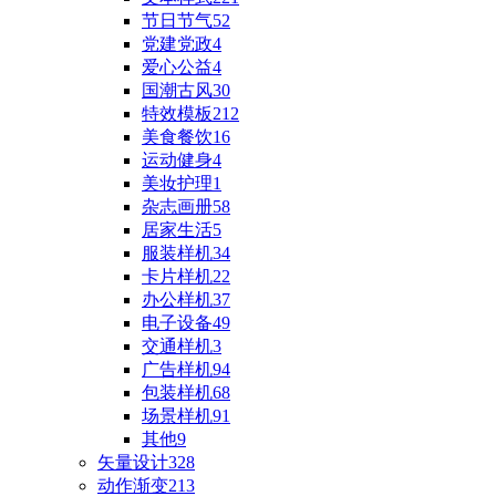
节日节气
52
党建党政
4
爱心公益
4
国潮古风
30
特效模板
212
美食餐饮
16
运动健身
4
美妆护理
1
杂志画册
58
居家生活
5
服装样机
34
卡片样机
22
办公样机
37
电子设备
49
交通样机
3
广告样机
94
包装样机
68
场景样机
91
其他
9
矢量设计
328
动作渐变
213