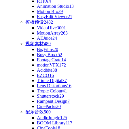
RTFX
4
Animation Studio
13
Motion Bro
39
EasyEdit Viewer
21
模板预设
2482
VideoHive
3001
MotionArray
263
AEJuice
24
视频素材
489
BigFilms
20
Busy Boxx
52
FootageCrate
14
motionVFX
172
Acidbite
38
EZCO
16
Triune Digital
37
Lens Distortions
16
Tropic Colour
41
Shutterstock
29
Rampant Design
7
CinePacks
20
配乐音效
500
AudioJungle
125
BOOM Library
117
CineTools
18