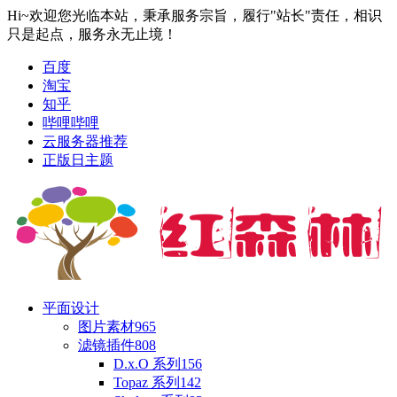
Hi~欢迎您光临本站，秉承服务宗旨，履行"站长"责任，相识
只是起点，服务永无止境！
百度
淘宝
知乎
哔哩哔哩
云服务器推荐
正版日主题
平面设计
图片素材
965
滤镜插件
808
D.x.O 系列
156
Topaz 系列
142