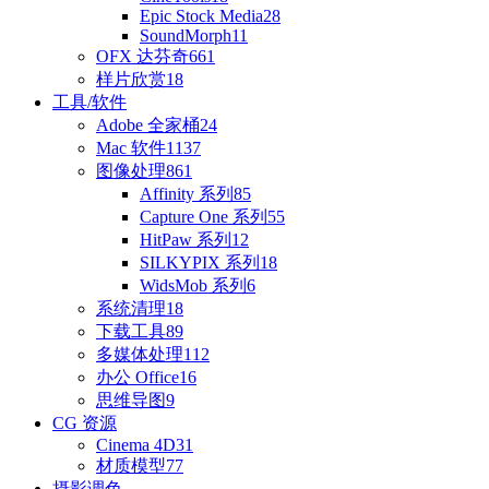
Epic Stock Media
28
SoundMorph
11
OFX 达芬奇
661
样片欣赏
18
工具/软件
Adobe 全家桶
24
Mac 软件
1137
图像处理
861
Affinity 系列
85
Capture One 系列
55
HitPaw 系列
12
SILKYPIX 系列
18
WidsMob 系列
6
系统清理
18
下载工具
89
多媒体处理
112
办公 Office
16
思维导图
9
CG 资源
Cinema 4D
31
材质模型
77
摄影调色