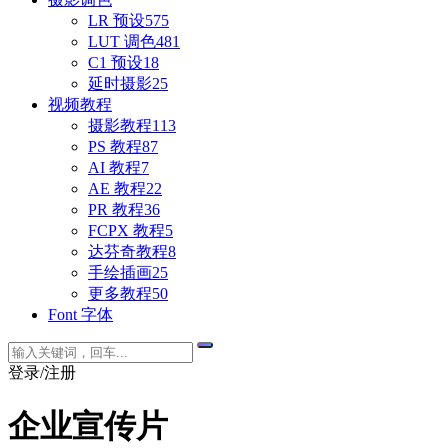
LR 预设
575
LUT 调色
481
C1 预设
18
延时摄影
25
视频教程
摄影教程
113
PS 教程
87
AI 教程
7
AE 教程
22
PR 教程
36
FCPX 教程
5
达芬奇教程
8
手绘插画
25
更多教程
50
Font 字体
登录/注册
企业宣传片