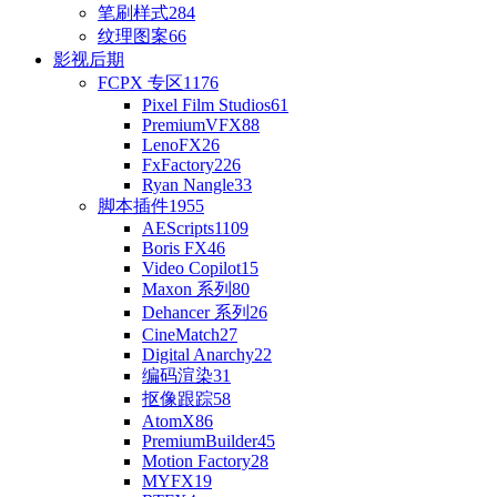
笔刷样式
284
纹理图案
66
影视后期
FCPX 专区
1176
Pixel Film Studios
61
PremiumVFX
88
LenoFX
26
FxFactory
226
Ryan Nangle
33
脚本插件
1955
AEScripts
1109
Boris FX
46
Video Copilot
15
Maxon 系列
80
Dehancer 系列
26
CineMatch
27
Digital Anarchy
22
编码渲染
31
抠像跟踪
58
AtomX
86
PremiumBuilder
45
Motion Factory
28
MYFX
19