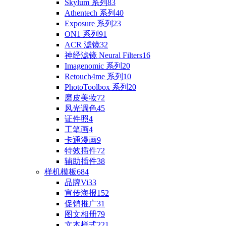
Skylum 系列
83
Athentech 系列
40
Exposure 系列
23
ON1 系列
91
ACR 滤镜
32
神经滤镜 Neural Filters
16
Imagenomic 系列
20
Retouch4me 系列
10
PhotoToolbox 系列
20
磨皮美妆
72
风光调色
45
证件照
4
工笔画
4
卡通漫画
9
特效插件
72
辅助插件
38
样机模板
684
品牌Vi
33
宣传海报
152
促销推广
31
图文相册
79
文本样式
221