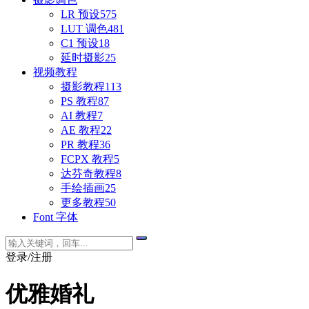
LR 预设
575
LUT 调色
481
C1 预设
18
延时摄影
25
视频教程
摄影教程
113
PS 教程
87
AI 教程
7
AE 教程
22
PR 教程
36
FCPX 教程
5
达芬奇教程
8
手绘插画
25
更多教程
50
Font 字体
登录/注册
优雅婚礼