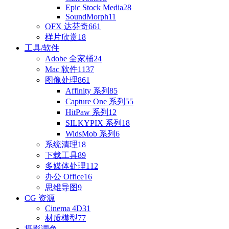
Epic Stock Media
28
SoundMorph
11
OFX 达芬奇
661
样片欣赏
18
工具/软件
Adobe 全家桶
24
Mac 软件
1137
图像处理
861
Affinity 系列
85
Capture One 系列
55
HitPaw 系列
12
SILKYPIX 系列
18
WidsMob 系列
6
系统清理
18
下载工具
89
多媒体处理
112
办公 Office
16
思维导图
9
CG 资源
Cinema 4D
31
材质模型
77
摄影调色