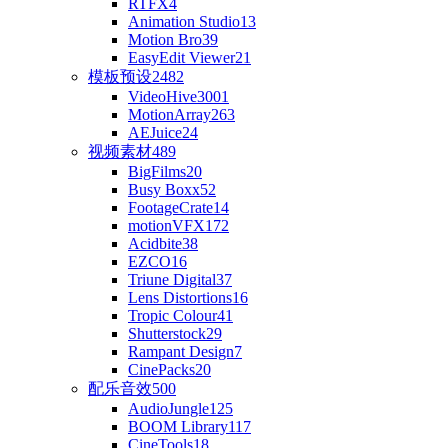
RTFX
4
Animation Studio
13
Motion Bro
39
EasyEdit Viewer
21
模板预设
2482
VideoHive
3001
MotionArray
263
AEJuice
24
视频素材
489
BigFilms
20
Busy Boxx
52
FootageCrate
14
motionVFX
172
Acidbite
38
EZCO
16
Triune Digital
37
Lens Distortions
16
Tropic Colour
41
Shutterstock
29
Rampant Design
7
CinePacks
20
配乐音效
500
AudioJungle
125
BOOM Library
117
CineTools
18