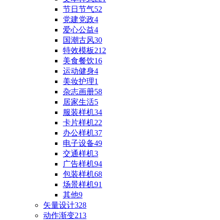
节日节气
52
党建党政
4
爱心公益
4
国潮古风
30
特效模板
212
美食餐饮
16
运动健身
4
美妆护理
1
杂志画册
58
居家生活
5
服装样机
34
卡片样机
22
办公样机
37
电子设备
49
交通样机
3
广告样机
94
包装样机
68
场景样机
91
其他
9
矢量设计
328
动作渐变
213