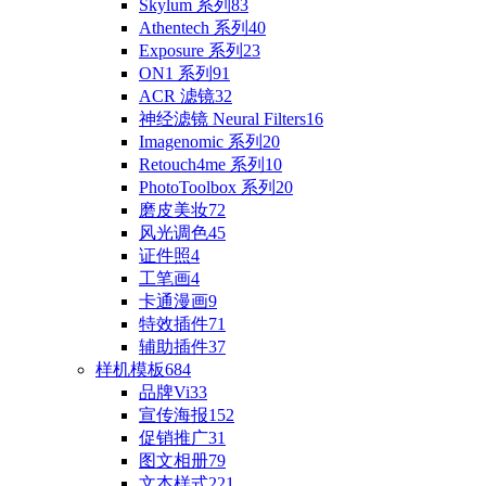
Skylum 系列
83
Athentech 系列
40
Exposure 系列
23
ON1 系列
91
ACR 滤镜
32
神经滤镜 Neural Filters
16
Imagenomic 系列
20
Retouch4me 系列
10
PhotoToolbox 系列
20
磨皮美妆
72
风光调色
45
证件照
4
工笔画
4
卡通漫画
9
特效插件
71
辅助插件
37
样机模板
684
品牌Vi
33
宣传海报
152
促销推广
31
图文相册
79
文本样式
221