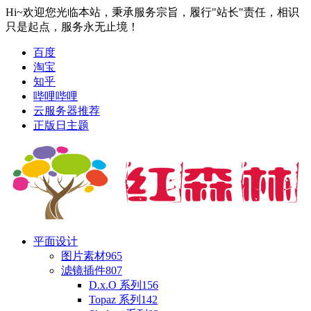
Hi~欢迎您光临本站，秉承服务宗旨，履行"站长"责任，相识
只是起点，服务永无止境！
百度
淘宝
知乎
哔哩哔哩
云服务器推荐
正版日主题
平面设计
图片素材
965
滤镜插件
807
D.x.O 系列
156
Topaz 系列
142