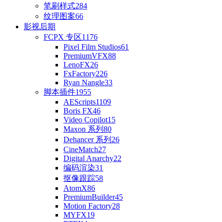
笔刷样式
284
纹理图案
66
影视后期
FCPX 专区
1176
Pixel Film Studios
61
PremiumVFX
88
LenoFX
26
FxFactory
226
Ryan Nangle
33
脚本插件
1955
AEScripts
1109
Boris FX
46
Video Copilot
15
Maxon 系列
80
Dehancer 系列
26
CineMatch
27
Digital Anarchy
22
编码渲染
31
抠像跟踪
58
AtomX
86
PremiumBuilder
45
Motion Factory
28
MYFX
19