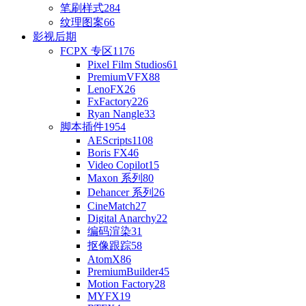
笔刷样式
284
纹理图案
66
影视后期
FCPX 专区
1176
Pixel Film Studios
61
PremiumVFX
88
LenoFX
26
FxFactory
226
Ryan Nangle
33
脚本插件
1954
AEScripts
1108
Boris FX
46
Video Copilot
15
Maxon 系列
80
Dehancer 系列
26
CineMatch
27
Digital Anarchy
22
编码渲染
31
抠像跟踪
58
AtomX
86
PremiumBuilder
45
Motion Factory
28
MYFX
19