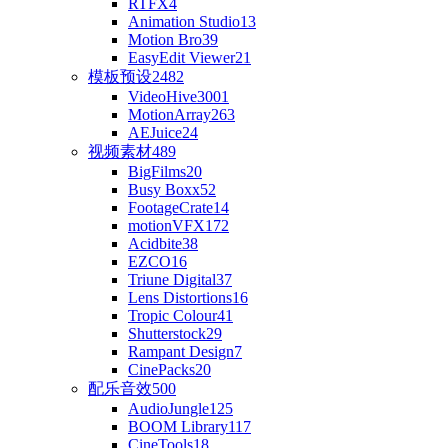
RTFX
4
Animation Studio
13
Motion Bro
39
EasyEdit Viewer
21
模板预设
2482
VideoHive
3001
MotionArray
263
AEJuice
24
视频素材
489
BigFilms
20
Busy Boxx
52
FootageCrate
14
motionVFX
172
Acidbite
38
EZCO
16
Triune Digital
37
Lens Distortions
16
Tropic Colour
41
Shutterstock
29
Rampant Design
7
CinePacks
20
配乐音效
500
AudioJungle
125
BOOM Library
117
CineTools
18