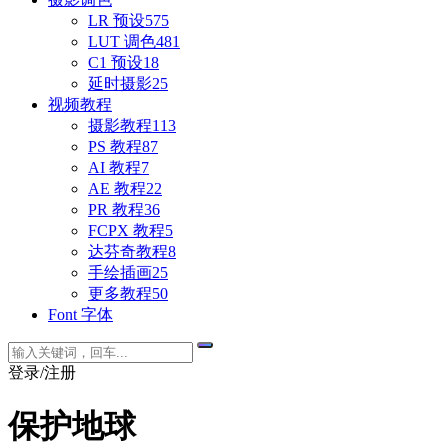
LR 预设
575
LUT 调色
481
C1 预设
18
延时摄影
25
视频教程
摄影教程
113
PS 教程
87
AI 教程
7
AE 教程
22
PR 教程
36
FCPX 教程
5
达芬奇教程
8
手绘插画
25
更多教程
50
Font 字体
登录/注册
保护地球