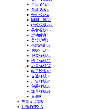
节日节气
52
党建党政
4
爱心公益
4
国潮古风
30
特效模板
212
美食餐饮
16
运动健身
4
美妆护理
1
杂志画册
58
居家生活
5
服装样机
34
卡片样机
22
办公样机
37
电子设备
49
交通样机
3
广告样机
94
包装样机
68
场景样机
91
其他
9
矢量设计
328
动作渐变
213