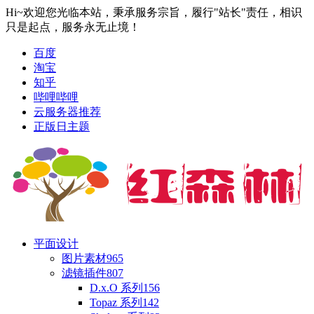
Hi~欢迎您光临本站，秉承服务宗旨，履行"站长"责任，相识
只是起点，服务永无止境！
百度
淘宝
知乎
哔哩哔哩
云服务器推荐
正版日主题
平面设计
图片素材
965
滤镜插件
807
D.x.O 系列
156
Topaz 系列
142