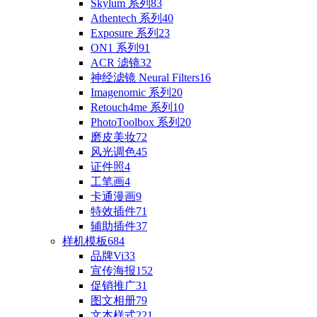
Skylum 系列
83
Athentech 系列
40
Exposure 系列
23
ON1 系列
91
ACR 滤镜
32
神经滤镜 Neural Filters
16
Imagenomic 系列
20
Retouch4me 系列
10
PhotoToolbox 系列
20
磨皮美妆
72
风光调色
45
证件照
4
工笔画
4
卡通漫画
9
特效插件
71
辅助插件
37
样机模板
684
品牌Vi
33
宣传海报
152
促销推广
31
图文相册
79
文本样式
221