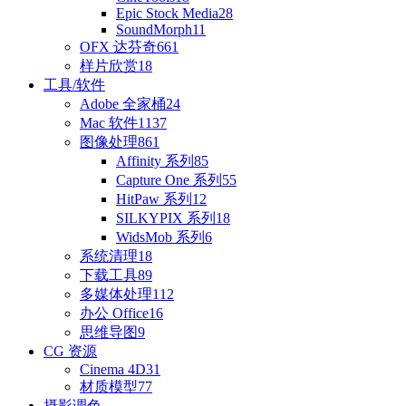
Epic Stock Media
28
SoundMorph
11
OFX 达芬奇
661
样片欣赏
18
工具/软件
Adobe 全家桶
24
Mac 软件
1137
图像处理
861
Affinity 系列
85
Capture One 系列
55
HitPaw 系列
12
SILKYPIX 系列
18
WidsMob 系列
6
系统清理
18
下载工具
89
多媒体处理
112
办公 Office
16
思维导图
9
CG 资源
Cinema 4D
31
材质模型
77
摄影调色