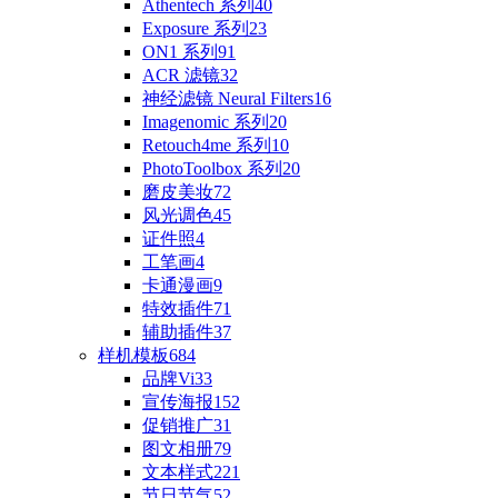
Athentech 系列
40
Exposure 系列
23
ON1 系列
91
ACR 滤镜
32
神经滤镜 Neural Filters
16
Imagenomic 系列
20
Retouch4me 系列
10
PhotoToolbox 系列
20
磨皮美妆
72
风光调色
45
证件照
4
工笔画
4
卡通漫画
9
特效插件
71
辅助插件
37
样机模板
684
品牌Vi
33
宣传海报
152
促销推广
31
图文相册
79
文本样式
221
节日节气
52