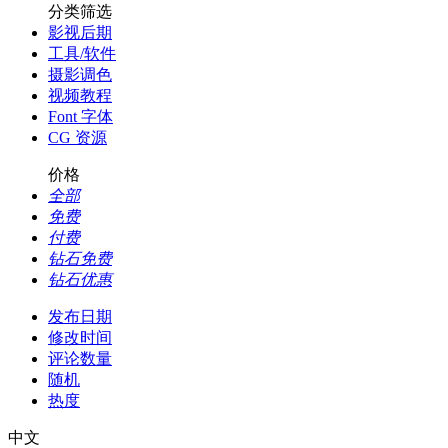
分类筛选
影视后期
工具/软件
摄影调色
视频教程
Font 字体
CG 资源
价格
全部
免费
付费
钻石免费
钻石优惠
发布日期
修改时间
评论数量
随机
热度
中文