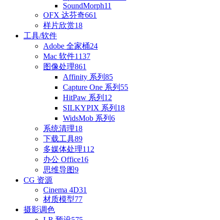
SoundMorph
11
OFX 达芬奇
661
样片欣赏
18
工具/软件
Adobe 全家桶
24
Mac 软件
1137
图像处理
861
Affinity 系列
85
Capture One 系列
55
HitPaw 系列
12
SILKYPIX 系列
18
WidsMob 系列
6
系统清理
18
下载工具
89
多媒体处理
112
办公 Office
16
思维导图
9
CG 资源
Cinema 4D
31
材质模型
77
摄影调色
LR 预设
575