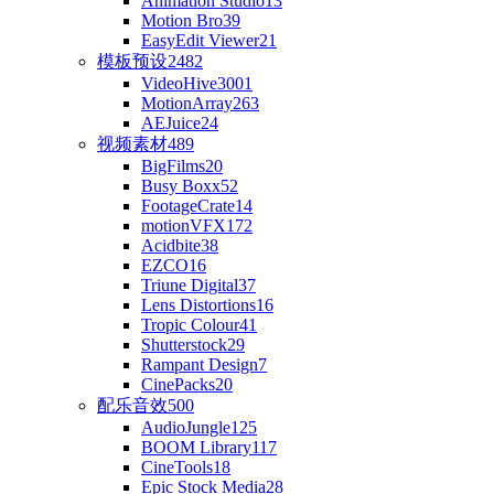
Animation Studio
13
Motion Bro
39
EasyEdit Viewer
21
模板预设
2482
VideoHive
3001
MotionArray
263
AEJuice
24
视频素材
489
BigFilms
20
Busy Boxx
52
FootageCrate
14
motionVFX
172
Acidbite
38
EZCO
16
Triune Digital
37
Lens Distortions
16
Tropic Colour
41
Shutterstock
29
Rampant Design
7
CinePacks
20
配乐音效
500
AudioJungle
125
BOOM Library
117
CineTools
18
Epic Stock Media
28