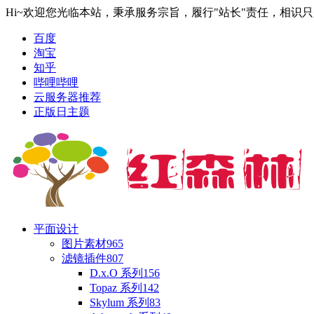
Hi~欢迎您光临本站，秉承服务宗旨，履行"站长"责任，相识
百度
淘宝
知乎
哔哩哔哩
云服务器推荐
正版日主题
平面设计
图片素材
965
滤镜插件
807
D.x.O 系列
156
Topaz 系列
142
Skylum 系列
83