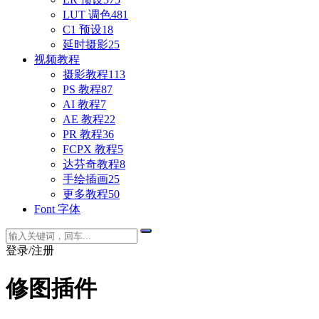
LUT 调色
481
C1 预设
18
延时摄影
25
视频教程
摄影教程
113
PS 教程
87
AI 教程
7
AE 教程
22
PR 教程
36
FCPX 教程
5
达芬奇教程
8
手绘插画
25
更多教程
50
Font 字体
登录/注册
修图插件