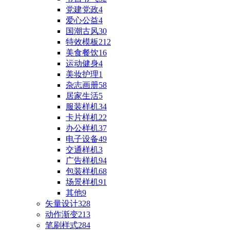
党建党政
4
爱心公益
4
国潮古风
30
特效模板
212
美食餐饮
16
运动健身
4
美妆护理
1
杂志画册
58
居家生活
5
服装样机
34
卡片样机
22
办公样机
37
电子设备
49
交通样机
3
广告样机
94
包装样机
68
场景样机
91
其他
9
矢量设计
328
动作渐变
213
笔刷样式
284