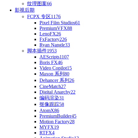
纹理图案
66
影视后期
FCPX 专区
1176
Pixel Film Studios
61
PremiumVFX
88
LenoFX
26
FxFactory
226
Ryan Nangle
33
脚本插件
1953
AEScripts
1107
Boris FX
46
Video Copilot
15
Maxon 系列
80
Dehancer 系列
26
CineMatch
27
Digital Anarchy
22
编码渲染
31
抠像跟踪
58
AtomX
86
PremiumBuilder
45
Motion Factory
28
MYFX
19
RTFX
4