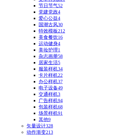
节日节气
52
党建党政
4
爱心公益
4
国潮古风
30
特效模板
212
美食餐饮
16
运动健身
4
美妆护理
1
杂志画册
58
居家生活
5
服装样机
34
卡片样机
22
办公样机
37
电子设备
49
交通样机
3
广告样机
94
包装样机
68
场景样机
91
其他
9
矢量设计
328
动作渐变
213