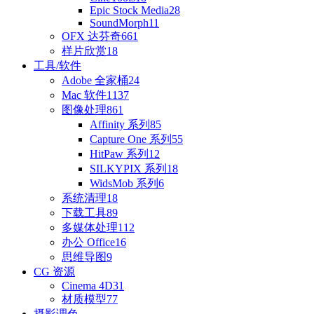
Epic Stock Media
28
SoundMorph
11
OFX 达芬奇
661
样片欣赏
18
工具/软件
Adobe 全家桶
24
Mac 软件
1137
图像处理
861
Affinity 系列
85
Capture One 系列
55
HitPaw 系列
12
SILKYPIX 系列
18
WidsMob 系列
6
系统清理
18
下载工具
89
多媒体处理
112
办公 Office
16
思维导图
9
CG 资源
Cinema 4D
31
材质模型
77
摄影调色