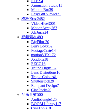
RTFX
4
Animation Studio
13
Motion Bro
39
EasyEdit Viewer
21
模板预设
2482
VideoHive
3001
MotionArray
263
AEJuice
24
视频素材
489
BigFilms
20
Busy Boxx
52
FootageCrate
14
motionVFX
172
Acidbite
38
EZCO
16
Triune Digital
37
Lens Distortions
16
Tropic Colour
41
Shutterstock
29
Rampant Design
7
CinePacks
20
配乐音效
500
AudioJungle
125
BOOM Library
117
CineTools
18