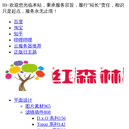
Hi~欢迎您光临本站，秉承服务宗旨，履行"站长"责任，相识
只是起点，服务永无止境！
百度
淘宝
知乎
哔哩哔哩
云服务器推荐
正版日主题
平面设计
图片素材
965
滤镜插件
808
D.x.O 系列
156
Topaz 系列
142