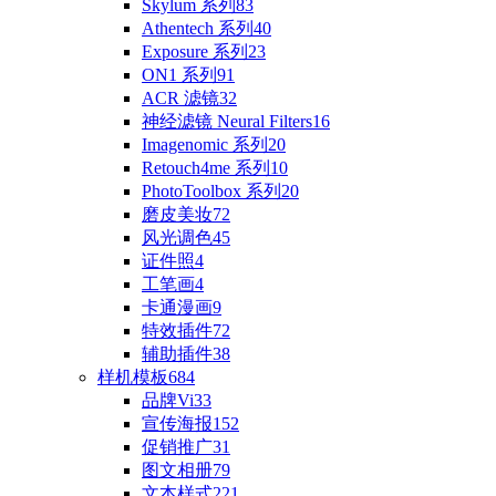
Skylum 系列
83
Athentech 系列
40
Exposure 系列
23
ON1 系列
91
ACR 滤镜
32
神经滤镜 Neural Filters
16
Imagenomic 系列
20
Retouch4me 系列
10
PhotoToolbox 系列
20
磨皮美妆
72
风光调色
45
证件照
4
工笔画
4
卡通漫画
9
特效插件
72
辅助插件
38
样机模板
684
品牌Vi
33
宣传海报
152
促销推广
31
图文相册
79
文本样式
221