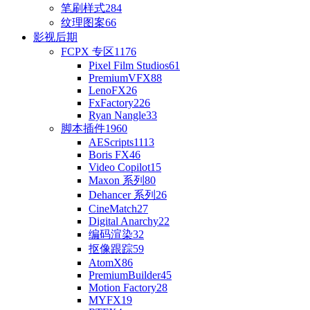
笔刷样式
284
纹理图案
66
影视后期
FCPX 专区
1176
Pixel Film Studios
61
PremiumVFX
88
LenoFX
26
FxFactory
226
Ryan Nangle
33
脚本插件
1960
AEScripts
1113
Boris FX
46
Video Copilot
15
Maxon 系列
80
Dehancer 系列
26
CineMatch
27
Digital Anarchy
22
编码渲染
32
抠像跟踪
59
AtomX
86
PremiumBuilder
45
Motion Factory
28
MYFX
19