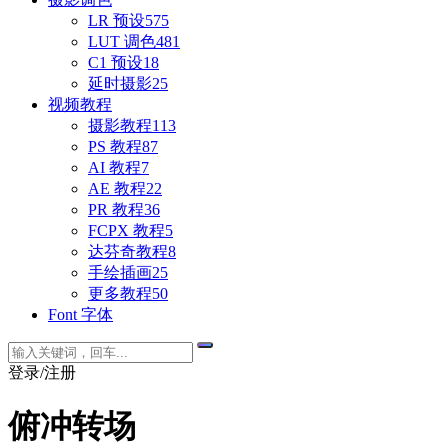
LR 预设
575
LUT 调色
481
C1 预设
18
延时摄影
25
视频教程
摄影教程
113
PS 教程
87
AI 教程
7
AE 教程
22
PR 教程
36
FCPX 教程
5
达芬奇教程
8
手绘插画
25
更多教程
50
Font 字体
登录/注册
俯冲转场