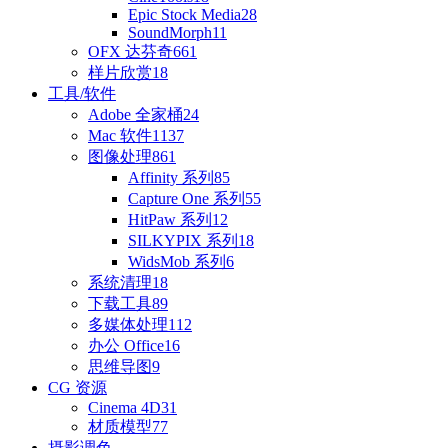
Epic Stock Media
28
SoundMorph
11
OFX 达芬奇
661
样片欣赏
18
工具/软件
Adobe 全家桶
24
Mac 软件
1137
图像处理
861
Affinity 系列
85
Capture One 系列
55
HitPaw 系列
12
SILKYPIX 系列
18
WidsMob 系列
6
系统清理
18
下载工具
89
多媒体处理
112
办公 Office
16
思维导图
9
CG 资源
Cinema 4D
31
材质模型
77
摄影调色