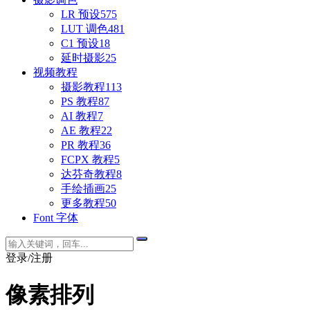
LR 预设
575
LUT 调色
481
C1 预设
18
延时摄影
25
视频教程
摄影教程
113
PS 教程
87
AI 教程
7
AE 教程
22
PR 教程
36
FCPX 教程
5
达芬奇教程
8
手绘插画
25
更多教程
50
Font 字体
登录/注册
像素排列