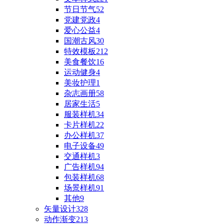
节日节气
52
党建党政
4
爱心公益
4
国潮古风
30
特效模板
212
美食餐饮
16
运动健身
4
美妆护理
1
杂志画册
58
居家生活
5
服装样机
34
卡片样机
22
办公样机
37
电子设备
49
交通样机
3
广告样机
94
包装样机
68
场景样机
91
其他
9
矢量设计
328
动作渐变
213