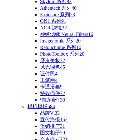
Skylum 系列
83
Athentech 系列
40
Exposure 系列
23
ON1 系列
91
ACR 滤镜
32
神经滤镜 Neural Filters
16
Imagenomic 系列
20
Retouch4me 系列
10
PhotoToolbox 系列
20
磨皮美妆
72
风光调色
45
证件照
4
工笔画
4
卡通漫画
9
特效插件
72
辅助插件
38
样机模板
684
品牌Vi
33
宣传海报
152
促销推广
31
图文相册
79
文本样式
221