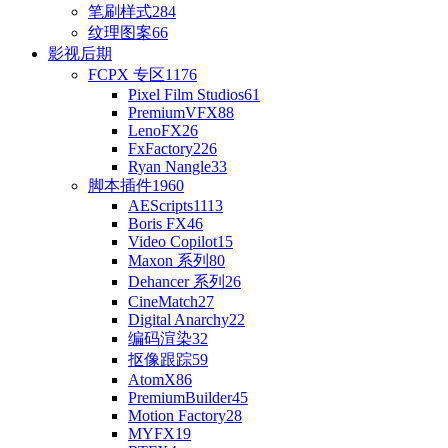
笔刷样式
284
纹理图案
66
影视后期
FCPX 专区
1176
Pixel Film Studios
61
PremiumVFX
88
LenoFX
26
FxFactory
226
Ryan Nangle
33
脚本插件
1960
AEScripts
1113
Boris FX
46
Video Copilot
15
Maxon 系列
80
Dehancer 系列
26
CineMatch
27
Digital Anarchy
22
编码渲染
32
抠像跟踪
59
AtomX
86
PremiumBuilder
45
Motion Factory
28
MYFX
19