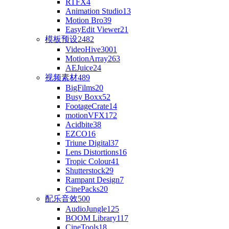
RTFX
4
Animation Studio
13
Motion Bro
39
EasyEdit Viewer
21
模板预设
2482
VideoHive
3001
MotionArray
263
AEJuice
24
视频素材
489
BigFilms
20
Busy Boxx
52
FootageCrate
14
motionVFX
172
Acidbite
38
EZCO
16
Triune Digital
37
Lens Distortions
16
Tropic Colour
41
Shutterstock
29
Rampant Design
7
CinePacks
20
配乐音效
500
AudioJungle
125
BOOM Library
117
CineTools
18