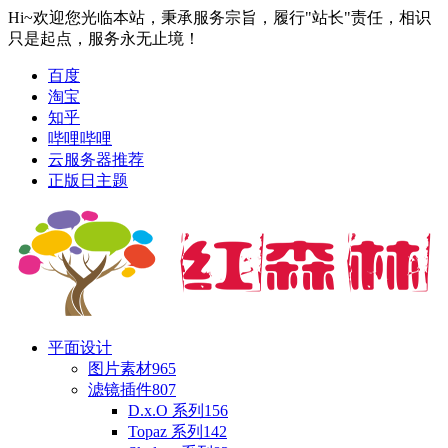
Hi~欢迎您光临本站，秉承服务宗旨，履行"站长"责任，相识
只是起点，服务永无止境！
百度
淘宝
知乎
哔哩哔哩
云服务器推荐
正版日主题
平面设计
图片素材
965
滤镜插件
807
D.x.O 系列
156
Topaz 系列
142