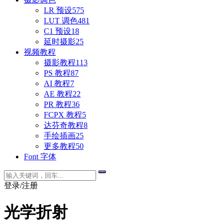
LR 预设
575
LUT 调色
481
C1 预设
18
延时摄影
25
视频教程
摄影教程
113
PS 教程
87
AI 教程
7
AE 教程
22
PR 教程
36
FCPX 教程
5
达芬奇教程
8
手绘插画
25
更多教程
50
Font 字体
登录/注册
光学折射