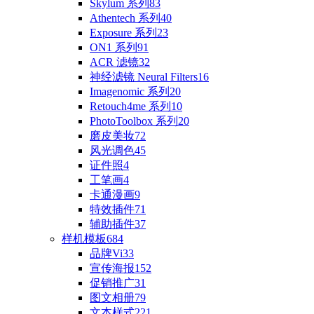
Skylum 系列
83
Athentech 系列
40
Exposure 系列
23
ON1 系列
91
ACR 滤镜
32
神经滤镜 Neural Filters
16
Imagenomic 系列
20
Retouch4me 系列
10
PhotoToolbox 系列
20
磨皮美妆
72
风光调色
45
证件照
4
工笔画
4
卡通漫画
9
特效插件
71
辅助插件
37
样机模板
684
品牌Vi
33
宣传海报
152
促销推广
31
图文相册
79
文本样式
221