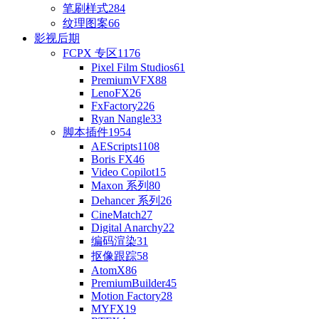
笔刷样式
284
纹理图案
66
影视后期
FCPX 专区
1176
Pixel Film Studios
61
PremiumVFX
88
LenoFX
26
FxFactory
226
Ryan Nangle
33
脚本插件
1954
AEScripts
1108
Boris FX
46
Video Copilot
15
Maxon 系列
80
Dehancer 系列
26
CineMatch
27
Digital Anarchy
22
编码渲染
31
抠像跟踪
58
AtomX
86
PremiumBuilder
45
Motion Factory
28
MYFX
19