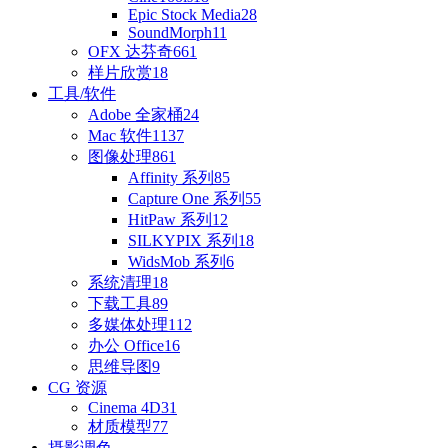
Epic Stock Media
28
SoundMorph
11
OFX 达芬奇
661
样片欣赏
18
工具/软件
Adobe 全家桶
24
Mac 软件
1137
图像处理
861
Affinity 系列
85
Capture One 系列
55
HitPaw 系列
12
SILKYPIX 系列
18
WidsMob 系列
6
系统清理
18
下载工具
89
多媒体处理
112
办公 Office
16
思维导图
9
CG 资源
Cinema 4D
31
材质模型
77
摄影调色