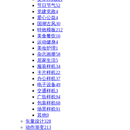
节日节气
52
党建党政
4
爱心公益
4
国潮古风
30
特效模板
212
美食餐饮
16
运动健身
4
美妆护理
1
杂志画册
58
居家生活
5
服装样机
34
卡片样机
22
办公样机
37
电子设备
49
交通样机
3
广告样机
94
包装样机
68
场景样机
91
其他
9
矢量设计
328
动作渐变
213