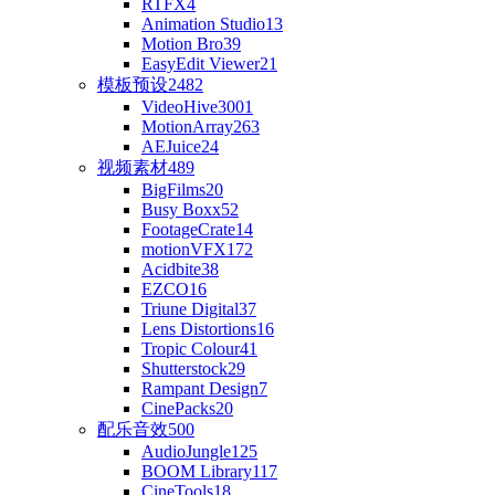
RTFX
4
Animation Studio
13
Motion Bro
39
EasyEdit Viewer
21
模板预设
2482
VideoHive
3001
MotionArray
263
AEJuice
24
视频素材
489
BigFilms
20
Busy Boxx
52
FootageCrate
14
motionVFX
172
Acidbite
38
EZCO
16
Triune Digital
37
Lens Distortions
16
Tropic Colour
41
Shutterstock
29
Rampant Design
7
CinePacks
20
配乐音效
500
AudioJungle
125
BOOM Library
117
CineTools
18