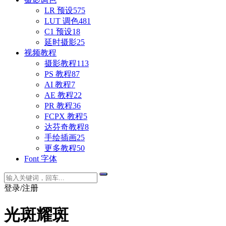
LR 预设
575
LUT 调色
481
C1 预设
18
延时摄影
25
视频教程
摄影教程
113
PS 教程
87
AI 教程
7
AE 教程
22
PR 教程
36
FCPX 教程
5
达芬奇教程
8
手绘插画
25
更多教程
50
Font 字体
登录/注册
光斑耀斑