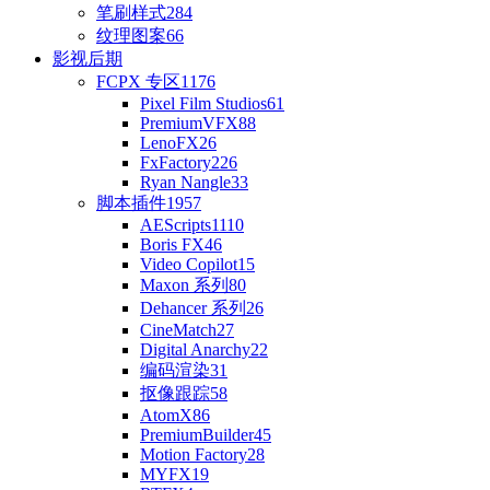
笔刷样式
284
纹理图案
66
影视后期
FCPX 专区
1176
Pixel Film Studios
61
PremiumVFX
88
LenoFX
26
FxFactory
226
Ryan Nangle
33
脚本插件
1957
AEScripts
1110
Boris FX
46
Video Copilot
15
Maxon 系列
80
Dehancer 系列
26
CineMatch
27
Digital Anarchy
22
编码渲染
31
抠像跟踪
58
AtomX
86
PremiumBuilder
45
Motion Factory
28
MYFX
19