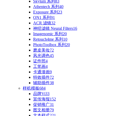
Skylum 系列
83
Athentech 系列
40
Exposure 系列
23
ON1 系列
91
ACR 滤镜
32
神经滤镜 Neural Filters
16
Imagenomic 系列
20
Retouch4me 系列
10
PhotoToolbox 系列
20
磨皮美妆
72
风光调色
45
证件照
4
工笔画
4
卡通漫画
9
特效插件
72
辅助插件
38
样机模板
684
品牌Vi
33
宣传海报
152
促销推广
31
图文相册
79
文本样式
221