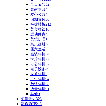
节日节气
52
党建党政
4
爱心公益
4
国潮古风
30
特效模板
212
美食餐饮
16
运动健身
4
美妆护理
1
杂志画册
58
居家生活
5
服装样机
34
卡片样机
22
办公样机
37
电子设备
49
交通样机
3
广告样机
94
包装样机
68
场景样机
91
其他
9
矢量设计
328
动作渐变
213