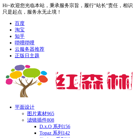
Hi~欢迎您光临本站，秉承服务宗旨，履行"站长"责任，相识
只是起点，服务永无止境！
百度
淘宝
知乎
哔哩哔哩
云服务器推荐
正版日主题
平面设计
图片素材
965
滤镜插件
808
D.x.O 系列
156
Topaz 系列
142