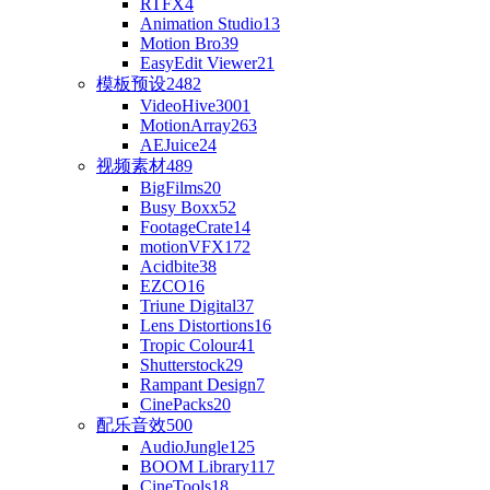
RTFX
4
Animation Studio
13
Motion Bro
39
EasyEdit Viewer
21
模板预设
2482
VideoHive
3001
MotionArray
263
AEJuice
24
视频素材
489
BigFilms
20
Busy Boxx
52
FootageCrate
14
motionVFX
172
Acidbite
38
EZCO
16
Triune Digital
37
Lens Distortions
16
Tropic Colour
41
Shutterstock
29
Rampant Design
7
CinePacks
20
配乐音效
500
AudioJungle
125
BOOM Library
117
CineTools
18