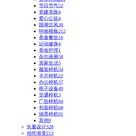
节日节气
52
党建党政
4
爱心公益
4
国潮古风
30
特效模板
212
美食餐饮
16
运动健身
4
美妆护理
1
杂志画册
58
居家生活
5
服装样机
34
卡片样机
22
办公样机
37
电子设备
49
交通样机
3
广告样机
94
包装样机
68
场景样机
91
其他
9
矢量设计
328
动作渐变
213