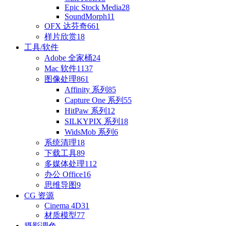
Epic Stock Media
28
SoundMorph
11
OFX 达芬奇
661
样片欣赏
18
工具/软件
Adobe 全家桶
24
Mac 软件
1137
图像处理
861
Affinity 系列
85
Capture One 系列
55
HitPaw 系列
12
SILKYPIX 系列
18
WidsMob 系列
6
系统清理
18
下载工具
89
多媒体处理
112
办公 Office
16
思维导图
9
CG 资源
Cinema 4D
31
材质模型
77
摄影调色