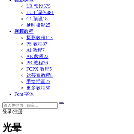
LR 预设
575
LUT 调色
481
C1 预设
18
延时摄影
25
视频教程
摄影教程
113
PS 教程
87
AI 教程
7
AE 教程
22
PR 教程
36
FCPX 教程
5
达芬奇教程
8
手绘插画
25
更多教程
50
Font 字体
登录/注册
光晕