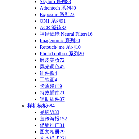
Skylum 系列
83
Athentech 系列
40
Exposure 系列
23
ON1 系列
91
ACR 滤镜
32
神经滤镜 Neural Filters
16
Imagenomic 系列
20
Retouch4me 系列
10
PhotoToolbox 系列
20
磨皮美妆
72
风光调色
45
证件照
4
工笔画
4
卡通漫画
9
特效插件
71
辅助插件
37
样机模板
684
品牌Vi
33
宣传海报
152
促销推广
31
图文相册
79
文本样式
221