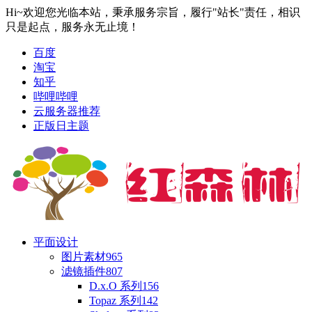
Hi~欢迎您光临本站，秉承服务宗旨，履行"站长"责任，相识
只是起点，服务永无止境！
百度
淘宝
知乎
哔哩哔哩
云服务器推荐
正版日主题
平面设计
图片素材
965
滤镜插件
807
D.x.O 系列
156
Topaz 系列
142