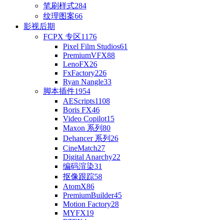
笔刷样式
284
纹理图案
66
影视后期
FCPX 专区
1176
Pixel Film Studios
61
PremiumVFX
88
LenoFX
26
FxFactory
226
Ryan Nangle
33
脚本插件
1954
AEScripts
1108
Boris FX
46
Video Copilot
15
Maxon 系列
80
Dehancer 系列
26
CineMatch
27
Digital Anarchy
22
编码渲染
31
抠像跟踪
58
AtomX
86
PremiumBuilder
45
Motion Factory
28
MYFX
19