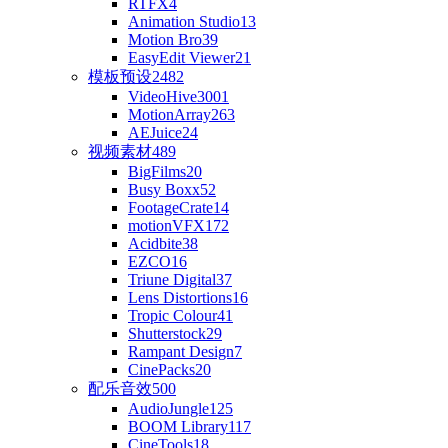
RTFX
4
Animation Studio
13
Motion Bro
39
EasyEdit Viewer
21
模板预设
2482
VideoHive
3001
MotionArray
263
AEJuice
24
视频素材
489
BigFilms
20
Busy Boxx
52
FootageCrate
14
motionVFX
172
Acidbite
38
EZCO
16
Triune Digital
37
Lens Distortions
16
Tropic Colour
41
Shutterstock
29
Rampant Design
7
CinePacks
20
配乐音效
500
AudioJungle
125
BOOM Library
117
CineTools
18