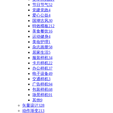
节日节气
52
党建党政
4
爱心公益
4
国潮古风
30
特效模板
212
美食餐饮
16
运动健身
4
美妆护理
1
杂志画册
58
居家生活
5
服装样机
34
卡片样机
22
办公样机
37
电子设备
49
交通样机
3
广告样机
94
包装样机
68
场景样机
91
其他
9
矢量设计
328
动作渐变
213