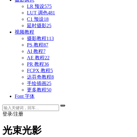
LR 预设
575
LUT 调色
481
C1 预设
18
延时摄影
25
视频教程
摄影教程
113
PS 教程
87
AI 教程
7
AE 教程
22
PR 教程
36
FCPX 教程
5
达芬奇教程
8
手绘插画
25
更多教程
50
Font 字体
登录/注册
光束光影