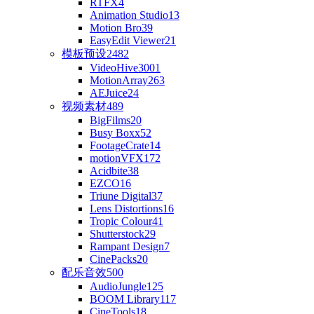
RTFX
4
Animation Studio
13
Motion Bro
39
EasyEdit Viewer
21
模板预设
2482
VideoHive
3001
MotionArray
263
AEJuice
24
视频素材
489
BigFilms
20
Busy Boxx
52
FootageCrate
14
motionVFX
172
Acidbite
38
EZCO
16
Triune Digital
37
Lens Distortions
16
Tropic Colour
41
Shutterstock
29
Rampant Design
7
CinePacks
20
配乐音效
500
AudioJungle
125
BOOM Library
117
CineTools
18