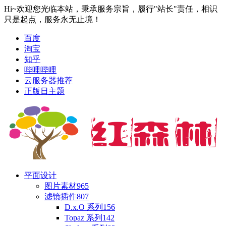
Hi~欢迎您光临本站，秉承服务宗旨，履行"站长"责任，相识
只是起点，服务永无止境！
百度
淘宝
知乎
哔哩哔哩
云服务器推荐
正版日主题
平面设计
图片素材
965
滤镜插件
807
D.x.O 系列
156
Topaz 系列
142