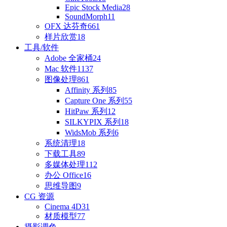
Epic Stock Media
28
SoundMorph
11
OFX 达芬奇
661
样片欣赏
18
工具/软件
Adobe 全家桶
24
Mac 软件
1137
图像处理
861
Affinity 系列
85
Capture One 系列
55
HitPaw 系列
12
SILKYPIX 系列
18
WidsMob 系列
6
系统清理
18
下载工具
89
多媒体处理
112
办公 Office
16
思维导图
9
CG 资源
Cinema 4D
31
材质模型
77
摄影调色