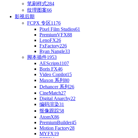
笔刷样式
284
纹理图案
66
影视后期
FCPX 专区
1176
Pixel Film Studios
61
PremiumVFX
88
LenoFX
26
FxFactory
226
Ryan Nangle
33
脚本插件
1953
AEScripts
1107
Boris FX
46
Video Copilot
15
Maxon 系列
80
Dehancer 系列
26
CineMatch
27
Digital Anarchy
22
编码渲染
31
抠像跟踪
58
AtomX
86
PremiumBuilder
45
Motion Factory
28
MYFX
19