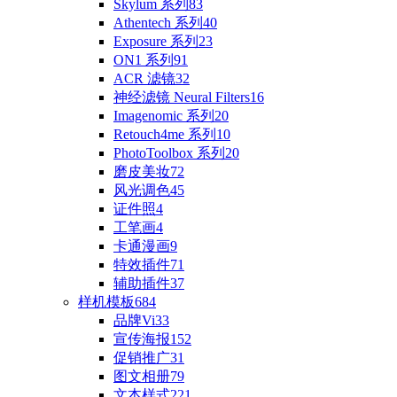
Skylum 系列
83
Athentech 系列
40
Exposure 系列
23
ON1 系列
91
ACR 滤镜
32
神经滤镜 Neural Filters
16
Imagenomic 系列
20
Retouch4me 系列
10
PhotoToolbox 系列
20
磨皮美妆
72
风光调色
45
证件照
4
工笔画
4
卡通漫画
9
特效插件
71
辅助插件
37
样机模板
684
品牌Vi
33
宣传海报
152
促销推广
31
图文相册
79
文本样式
221