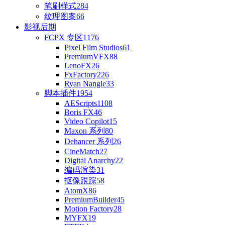
笔刷样式
284
纹理图案
66
影视后期
FCPX 专区
1176
Pixel Film Studios
61
PremiumVFX
88
LenoFX
26
FxFactory
226
Ryan Nangle
33
脚本插件
1954
AEScripts
1108
Boris FX
46
Video Copilot
15
Maxon 系列
80
Dehancer 系列
26
CineMatch
27
Digital Anarchy
22
编码渲染
31
抠像跟踪
58
AtomX
86
PremiumBuilder
45
Motion Factory
28
MYFX
19