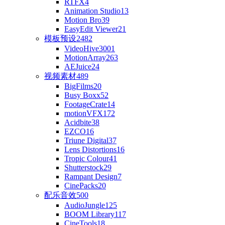
RTFX
4
Animation Studio
13
Motion Bro
39
EasyEdit Viewer
21
模板预设
2482
VideoHive
3001
MotionArray
263
AEJuice
24
视频素材
489
BigFilms
20
Busy Boxx
52
FootageCrate
14
motionVFX
172
Acidbite
38
EZCO
16
Triune Digital
37
Lens Distortions
16
Tropic Colour
41
Shutterstock
29
Rampant Design
7
CinePacks
20
配乐音效
500
AudioJungle
125
BOOM Library
117
CineTools
18