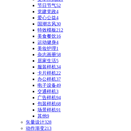
节日节气
52
党建党政
4
爱心公益
4
国潮古风
30
特效模板
212
美食餐饮
16
运动健身
4
美妆护理
1
杂志画册
58
居家生活
5
服装样机
34
卡片样机
22
办公样机
37
电子设备
49
交通样机
3
广告样机
94
包装样机
68
场景样机
91
其他
9
矢量设计
328
动作渐变
213