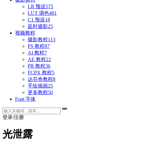
LR 预设
575
LUT 调色
481
C1 预设
18
延时摄影
25
视频教程
摄影教程
113
PS 教程
87
AI 教程
7
AE 教程
22
PR 教程
36
FCPX 教程
5
达芬奇教程
8
手绘插画
25
更多教程
50
Font 字体
登录/注册
光泄露