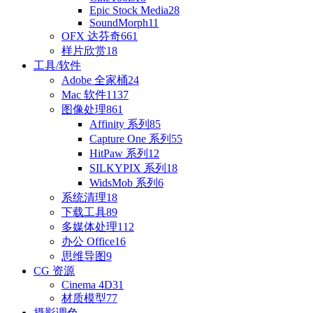
Epic Stock Media
28
SoundMorph
11
OFX 达芬奇
661
样片欣赏
18
工具/软件
Adobe 全家桶
24
Mac 软件
1137
图像处理
861
Affinity 系列
85
Capture One 系列
55
HitPaw 系列
12
SILKYPIX 系列
18
WidsMob 系列
6
系统清理
18
下载工具
89
多媒体处理
112
办公 Office
16
思维导图
9
CG 资源
Cinema 4D
31
材质模型
77
摄影调色