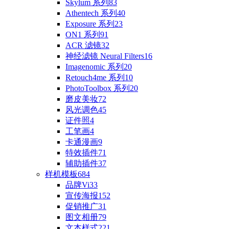
Skylum 系列
83
Athentech 系列
40
Exposure 系列
23
ON1 系列
91
ACR 滤镜
32
神经滤镜 Neural Filters
16
Imagenomic 系列
20
Retouch4me 系列
10
PhotoToolbox 系列
20
磨皮美妆
72
风光调色
45
证件照
4
工笔画
4
卡通漫画
9
特效插件
71
辅助插件
37
样机模板
684
品牌Vi
33
宣传海报
152
促销推广
31
图文相册
79
文本样式
221