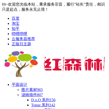
Hi~欢迎您光临本站，秉承服务宗旨，履行"站长"责任，相识
只是起点，服务永无止境！
百度
淘宝
知乎
哔哩哔哩
云服务器推荐
正版日主题
平面设计
图片素材
965
滤镜插件
807
D.x.O 系列
156
Topaz 系列
142