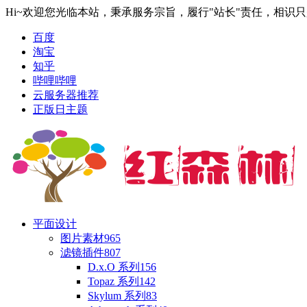
Hi~欢迎您光临本站，秉承服务宗旨，履行"站长"责任，相识
百度
淘宝
知乎
哔哩哔哩
云服务器推荐
正版日主题
平面设计
图片素材
965
滤镜插件
807
D.x.O 系列
156
Topaz 系列
142
Skylum 系列
83