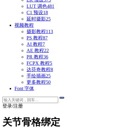
LUT 调色
481
C1 预设
18
延时摄影
25
视频教程
摄影教程
113
PS 教程
87
AI 教程
7
AE 教程
22
PR 教程
36
FCPX 教程
5
达芬奇教程
8
手绘插画
25
更多教程
50
Font 字体
登录/注册
关节骨格绑定