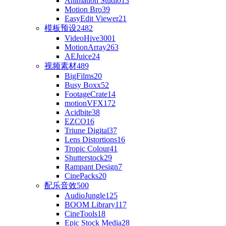
Animation Studio
13
Motion Bro
39
EasyEdit Viewer
21
模板预设
2482
VideoHive
3001
MotionArray
263
AEJuice
24
视频素材
489
BigFilms
20
Busy Boxx
52
FootageCrate
14
motionVFX
172
Acidbite
38
EZCO
16
Triune Digital
37
Lens Distortions
16
Tropic Colour
41
Shutterstock
29
Rampant Design
7
CinePacks
20
配乐音效
500
AudioJungle
125
BOOM Library
117
CineTools
18
Epic Stock Media
28