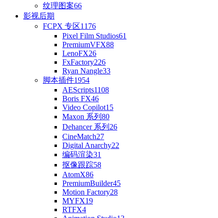
纹理图案
66
影视后期
FCPX 专区
1176
Pixel Film Studios
61
PremiumVFX
88
LenoFX
26
FxFactory
226
Ryan Nangle
33
脚本插件
1954
AEScripts
1108
Boris FX
46
Video Copilot
15
Maxon 系列
80
Dehancer 系列
26
CineMatch
27
Digital Anarchy
22
编码渲染
31
抠像跟踪
58
AtomX
86
PremiumBuilder
45
Motion Factory
28
MYFX
19
RTFX
4