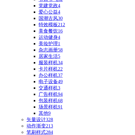
党建党政
4
爱心公益
4
国潮古风
30
特效模板
212
美食餐饮
16
运动健身
4
美妆护理
1
杂志画册
58
居家生活
5
服装样机
34
卡片样机
22
办公样机
37
电子设备
49
交通样机
3
广告样机
94
包装样机
68
场景样机
91
其他
9
矢量设计
328
动作渐变
213
笔刷样式
284