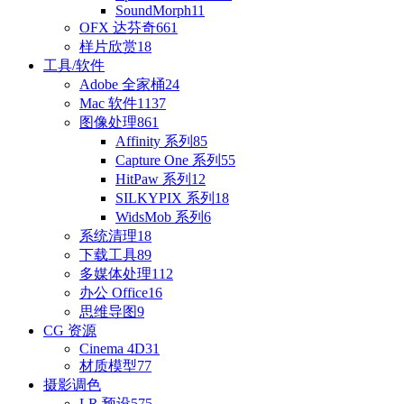
SoundMorph
11
OFX 达芬奇
661
样片欣赏
18
工具/软件
Adobe 全家桶
24
Mac 软件
1137
图像处理
861
Affinity 系列
85
Capture One 系列
55
HitPaw 系列
12
SILKYPIX 系列
18
WidsMob 系列
6
系统清理
18
下载工具
89
多媒体处理
112
办公 Office
16
思维导图
9
CG 资源
Cinema 4D
31
材质模型
77
摄影调色
LR 预设
575