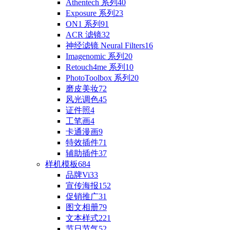
Athentech 系列
40
Exposure 系列
23
ON1 系列
91
ACR 滤镜
32
神经滤镜 Neural Filters
16
Imagenomic 系列
20
Retouch4me 系列
10
PhotoToolbox 系列
20
磨皮美妆
72
风光调色
45
证件照
4
工笔画
4
卡通漫画
9
特效插件
71
辅助插件
37
样机模板
684
品牌Vi
33
宣传海报
152
促销推广
31
图文相册
79
文本样式
221
节日节气
52