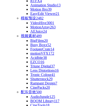
RTFX
4
Animation Studio
13
Motion Bro
39
EasyEdit Viewer
21
模板预设
2482
VideoHive
3001
MotionArray
263
AEJuice
24
视频素材
489
BigFilms
20
Busy Boxx
52
FootageCrate
14
motionVFX
172
Acidbite
38
EZCO
16
Triune Digital
37
Lens Distortions
16
Tropic Colour
41
Shutterstock
29
Rampant Design
7
CinePacks
20
配乐音效
500
AudioJungle
125
BOOM Library
117
CineTools
18