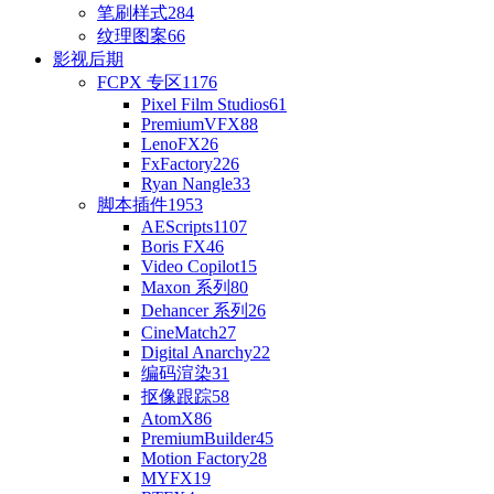
笔刷样式
284
纹理图案
66
影视后期
FCPX 专区
1176
Pixel Film Studios
61
PremiumVFX
88
LenoFX
26
FxFactory
226
Ryan Nangle
33
脚本插件
1953
AEScripts
1107
Boris FX
46
Video Copilot
15
Maxon 系列
80
Dehancer 系列
26
CineMatch
27
Digital Anarchy
22
编码渲染
31
抠像跟踪
58
AtomX
86
PremiumBuilder
45
Motion Factory
28
MYFX
19