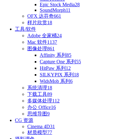
Epic Stock Media
28
SoundMorph
11
OFX 达芬奇
661
样片欣赏
18
工具/软件
Adobe 全家桶
24
Mac 软件
1137
图像处理
861
Affinity 系列
85
Capture One 系列
55
HitPaw 系列
12
SILKYPIX 系列
18
WidsMob 系列
6
系统清理
18
下载工具
89
多媒体处理
112
办公 Office
16
思维导图
9
CG 资源
Cinema 4D
31
材质模型
77
摄影调色