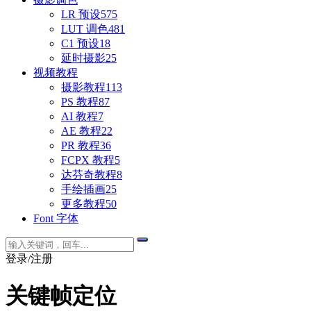
LR 预设
575
LUT 调色
481
C1 预设
18
延时摄影
25
视频教程
摄影教程
113
PS 教程
87
AI 教程
7
AE 教程
22
PR 教程
36
FCPX 教程
5
达芬奇教程
8
手绘插画
25
更多教程
50
Font 字体
登录/注册
关键帧定位