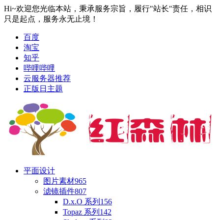
Hi~欢迎您光临本站，秉承服务宗旨，履行"站长"责任，相识
只是起点，服务永无止境！
百度
淘宝
知乎
哔哩哔哩
云服务器推荐
正版日主题
平面设计
图片素材
965
滤镜插件
807
D.x.O 系列
156
Topaz 系列
142