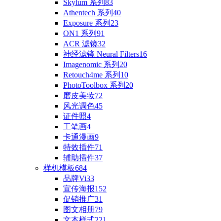
Skylum 系列
83
Athentech 系列
40
Exposure 系列
23
ON1 系列
91
ACR 滤镜
32
神经滤镜 Neural Filters
16
Imagenomic 系列
20
Retouch4me 系列
10
PhotoToolbox 系列
20
磨皮美妆
72
风光调色
45
证件照
4
工笔画
4
卡通漫画
9
特效插件
71
辅助插件
37
样机模板
684
品牌Vi
33
宣传海报
152
促销推广
31
图文相册
79
文本样式
221