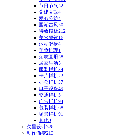
节日节气
52
党建党政
4
爱心公益
4
国潮古风
30
特效模板
212
美食餐饮
16
运动健身
4
美妆护理
1
杂志画册
58
居家生活
5
服装样机
34
卡片样机
22
办公样机
37
电子设备
49
交通样机
3
广告样机
94
包装样机
68
场景样机
91
其他
9
矢量设计
328
动作渐变
213