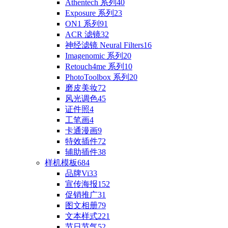
Athentech 系列
40
Exposure 系列
23
ON1 系列
91
ACR 滤镜
32
神经滤镜 Neural Filters
16
Imagenomic 系列
20
Retouch4me 系列
10
PhotoToolbox 系列
20
磨皮美妆
72
风光调色
45
证件照
4
工笔画
4
卡通漫画
9
特效插件
72
辅助插件
38
样机模板
684
品牌Vi
33
宣传海报
152
促销推广
31
图文相册
79
文本样式
221
节日节气
52