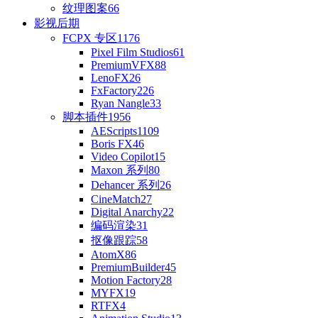
纹理图案
66
影视后期
FCPX 专区
1176
Pixel Film Studios
61
PremiumVFX
88
LenoFX
26
FxFactory
226
Ryan Nangle
33
脚本插件
1956
AEScripts
1109
Boris FX
46
Video Copilot
15
Maxon 系列
80
Dehancer 系列
26
CineMatch
27
Digital Anarchy
22
编码渲染
31
抠像跟踪
58
AtomX
86
PremiumBuilder
45
Motion Factory
28
MYFX
19
RTFX
4