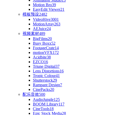
Animation Studio
13
Motion Bro
39
EasyEdit Viewer
21
模板预设
2482
VideoHive
3001
MotionArray
263
AEJuice
24
视频素材
489
BigFilms
20
Busy Boxx
52
FootageCrate
14
motionVFX
172
Acidbite
38
EZCO
16
Triune Digital
37
Lens Distortions
16
Tropic Colour
41
Shutterstock
29
Rampant Design
7
CinePacks
20
配乐音效
500
AudioJungle
125
BOOM Library
117
CineTools
18
Epic Stock Media
28