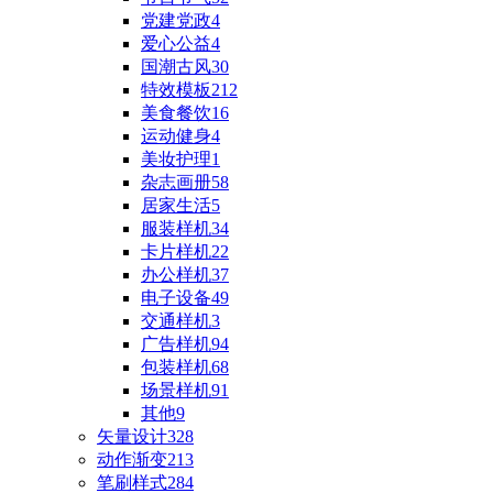
党建党政
4
爱心公益
4
国潮古风
30
特效模板
212
美食餐饮
16
运动健身
4
美妆护理
1
杂志画册
58
居家生活
5
服装样机
34
卡片样机
22
办公样机
37
电子设备
49
交通样机
3
广告样机
94
包装样机
68
场景样机
91
其他
9
矢量设计
328
动作渐变
213
笔刷样式
284