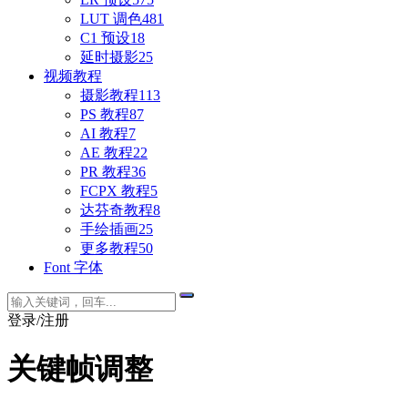
LUT 调色
481
C1 预设
18
延时摄影
25
视频教程
摄影教程
113
PS 教程
87
AI 教程
7
AE 教程
22
PR 教程
36
FCPX 教程
5
达芬奇教程
8
手绘插画
25
更多教程
50
Font 字体
登录/注册
关键帧调整