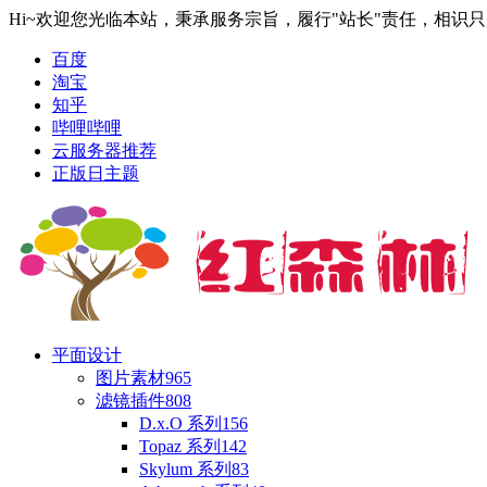
Hi~欢迎您光临本站，秉承服务宗旨，履行"站长"责任，相识
百度
淘宝
知乎
哔哩哔哩
云服务器推荐
正版日主题
平面设计
图片素材
965
滤镜插件
808
D.x.O 系列
156
Topaz 系列
142
Skylum 系列
83