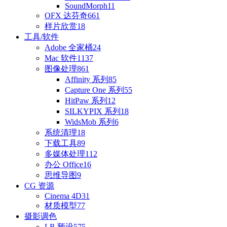
SoundMorph
11
OFX 达芬奇
661
样片欣赏
18
工具/软件
Adobe 全家桶
24
Mac 软件
1137
图像处理
861
Affinity 系列
85
Capture One 系列
55
HitPaw 系列
12
SILKYPIX 系列
18
WidsMob 系列
6
系统清理
18
下载工具
89
多媒体处理
112
办公 Office
16
思维导图
9
CG 资源
Cinema 4D
31
材质模型
77
摄影调色
LR 预设
575