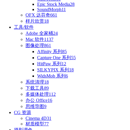
Epic Stock Media
28
SoundMorph
11
OFX 达芬奇
661
样片欣赏
18
工具/软件
Adobe 全家桶
24
Mac 软件
1137
图像处理
861
Affinity 系列
85
Capture One 系列
55
HitPaw 系列
12
SILKYPIX 系列
18
WidsMob 系列
6
系统清理
18
下载工具
89
多媒体处理
112
办公 Office
16
思维导图
9
CG 资源
Cinema 4D
31
材质模型
77
摄影调色