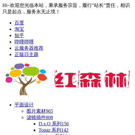
Hi~欢迎您光临本站，秉承服务宗旨，履行"站长"责任，相识
只是起点，服务永无止境！
百度
淘宝
知乎
哔哩哔哩
云服务器推荐
正版日主题
平面设计
图片素材
965
滤镜插件
808
D.x.O 系列
156
Topaz 系列
142