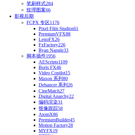
笔刷样式
284
纹理图案
66
影视后期
FCPX 专区
1176
Pixel Film Studios
61
PremiumVFX
88
LenoFX
26
FxFactory
226
Ryan Nangle
33
脚本插件
1956
AEScripts
1109
Boris FX
46
Video Copilot
15
Maxon 系列
80
Dehancer 系列
26
CineMatch
27
Digital Anarchy
22
编码渲染
31
抠像跟踪
58
AtomX
86
PremiumBuilder
45
Motion Factory
28
MYFX
19