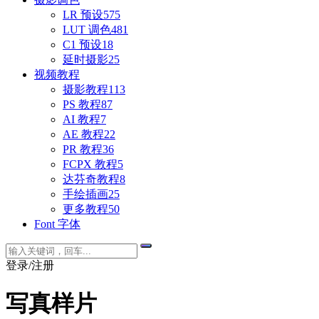
LR 预设
575
LUT 调色
481
C1 预设
18
延时摄影
25
视频教程
摄影教程
113
PS 教程
87
AI 教程
7
AE 教程
22
PR 教程
36
FCPX 教程
5
达芬奇教程
8
手绘插画
25
更多教程
50
Font 字体
登录/注册
写真样片