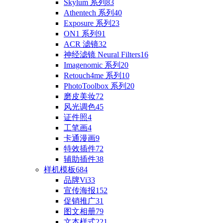
Skylum 系列
83
Athentech 系列
40
Exposure 系列
23
ON1 系列
91
ACR 滤镜
32
神经滤镜 Neural Filters
16
Imagenomic 系列
20
Retouch4me 系列
10
PhotoToolbox 系列
20
磨皮美妆
72
风光调色
45
证件照
4
工笔画
4
卡通漫画
9
特效插件
72
辅助插件
38
样机模板
684
品牌Vi
33
宣传海报
152
促销推广
31
图文相册
79
文本样式
221