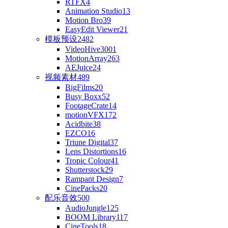
RTFX
4
Animation Studio
13
Motion Bro
39
EasyEdit Viewer
21
模板预设
2482
VideoHive
3001
MotionArray
263
AEJuice
24
视频素材
489
BigFilms
20
Busy Boxx
52
FootageCrate
14
motionVFX
172
Acidbite
38
EZCO
16
Triune Digital
37
Lens Distortions
16
Tropic Colour
41
Shutterstock
29
Rampant Design
7
CinePacks
20
配乐音效
500
AudioJungle
125
BOOM Library
117
CineTools
18