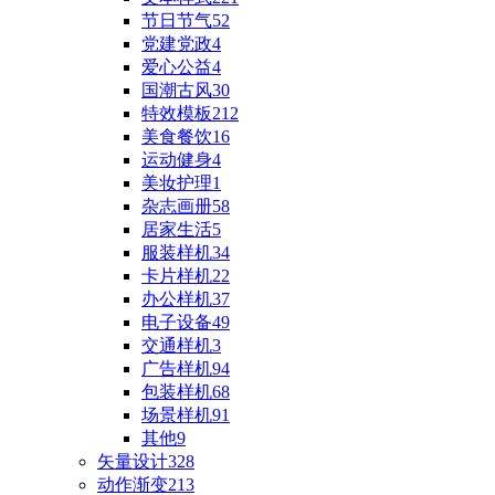
节日节气
52
党建党政
4
爱心公益
4
国潮古风
30
特效模板
212
美食餐饮
16
运动健身
4
美妆护理
1
杂志画册
58
居家生活
5
服装样机
34
卡片样机
22
办公样机
37
电子设备
49
交通样机
3
广告样机
94
包装样机
68
场景样机
91
其他
9
矢量设计
328
动作渐变
213