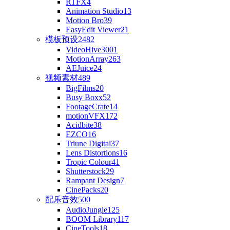
RTFX
4
Animation Studio
13
Motion Bro
39
EasyEdit Viewer
21
模板预设
2482
VideoHive
3001
MotionArray
263
AEJuice
24
视频素材
489
BigFilms
20
Busy Boxx
52
FootageCrate
14
motionVFX
172
Acidbite
38
EZCO
16
Triune Digital
37
Lens Distortions
16
Tropic Colour
41
Shutterstock
29
Rampant Design
7
CinePacks
20
配乐音效
500
AudioJungle
125
BOOM Library
117
CineTools
18