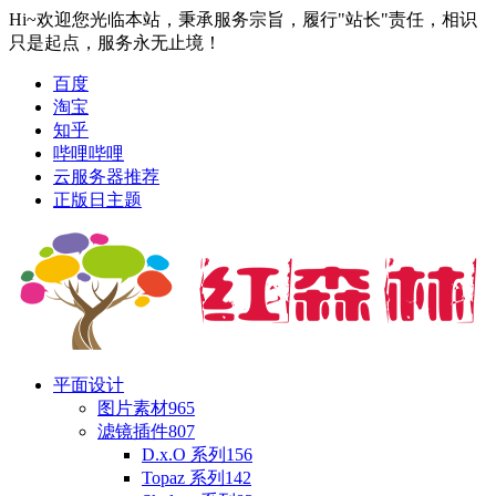
Hi~欢迎您光临本站，秉承服务宗旨，履行"站长"责任，相识
只是起点，服务永无止境！
百度
淘宝
知乎
哔哩哔哩
云服务器推荐
正版日主题
平面设计
图片素材
965
滤镜插件
807
D.x.O 系列
156
Topaz 系列
142