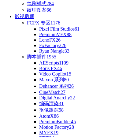
笔刷样式
284
纹理图案
66
影视后期
FCPX 专区
1176
Pixel Film Studios
61
PremiumVFX
88
LenoFX
26
FxFactory
226
Ryan Nangle
33
脚本插件
1955
AEScripts
1109
Boris FX
46
Video Copilot
15
Maxon 系列
80
Dehancer 系列
26
CineMatch
27
Digital Anarchy
22
编码渲染
31
抠像跟踪
58
AtomX
86
PremiumBuilder
45
Motion Factory
28
MYFX
19