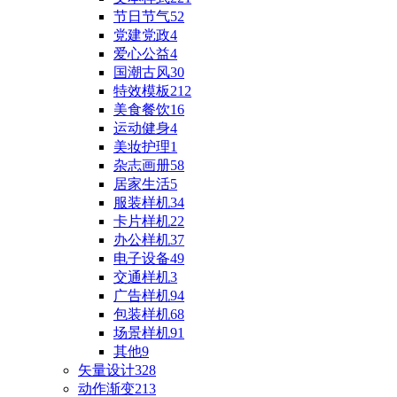
节日节气
52
党建党政
4
爱心公益
4
国潮古风
30
特效模板
212
美食餐饮
16
运动健身
4
美妆护理
1
杂志画册
58
居家生活
5
服装样机
34
卡片样机
22
办公样机
37
电子设备
49
交通样机
3
广告样机
94
包装样机
68
场景样机
91
其他
9
矢量设计
328
动作渐变
213