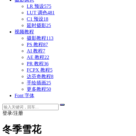
LR 预设
575
LUT 调色
481
C1 预设
18
延时摄影
25
视频教程
摄影教程
113
PS 教程
87
AI 教程
7
AE 教程
22
PR 教程
36
FCPX 教程
5
达芬奇教程
8
手绘插画
25
更多教程
50
Font 字体
登录/注册
冬季雪花