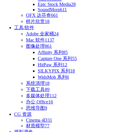
Epic Stock Media
28
SoundMorph
11
OFX 达芬奇
661
样片欣赏
18
工具/软件
Adobe 全家桶
24
Mac 软件
1137
图像处理
861
Affinity 系列
85
Capture One 系列
55
HitPaw 系列
12
SILKYPIX 系列
18
WidsMob 系列
6
系统清理
18
下载工具
89
多媒体处理
112
办公 Office
16
思维导图
9
CG 资源
Cinema 4D
31
材质模型
77
摄影调色