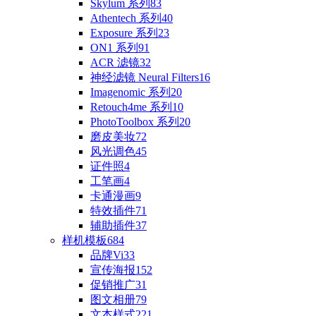
Skylum 系列
83
Athentech 系列
40
Exposure 系列
23
ON1 系列
91
ACR 滤镜
32
神经滤镜 Neural Filters
16
Imagenomic 系列
20
Retouch4me 系列
10
PhotoToolbox 系列
20
磨皮美妆
72
风光调色
45
证件照
4
工笔画
4
卡通漫画
9
特效插件
71
辅助插件
37
样机模板
684
品牌Vi
33
宣传海报
152
促销推广
31
图文相册
79
文本样式
221