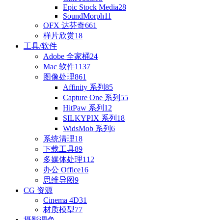
Epic Stock Media
28
SoundMorph
11
OFX 达芬奇
661
样片欣赏
18
工具/软件
Adobe 全家桶
24
Mac 软件
1137
图像处理
861
Affinity 系列
85
Capture One 系列
55
HitPaw 系列
12
SILKYPIX 系列
18
WidsMob 系列
6
系统清理
18
下载工具
89
多媒体处理
112
办公 Office
16
思维导图
9
CG 资源
Cinema 4D
31
材质模型
77
摄影调色