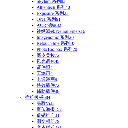
Skylum 系列
83
Athentech 系列
40
Exposure 系列
23
ON1 系列
91
ACR 滤镜
32
神经滤镜 Neural Filters
16
Imagenomic 系列
20
Retouch4me 系列
10
PhotoToolbox 系列
20
磨皮美妆
72
风光调色
45
证件照
4
工笔画
4
卡通漫画
9
特效插件
72
辅助插件
38
样机模板
684
品牌Vi
33
宣传海报
152
促销推广
31
图文相册
79
文本样式
221