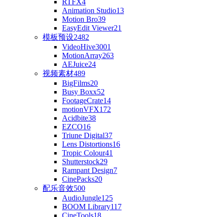
RTFX
4
Animation Studio
13
Motion Bro
39
EasyEdit Viewer
21
模板预设
2482
VideoHive
3001
MotionArray
263
AEJuice
24
视频素材
489
BigFilms
20
Busy Boxx
52
FootageCrate
14
motionVFX
172
Acidbite
38
EZCO
16
Triune Digital
37
Lens Distortions
16
Tropic Colour
41
Shutterstock
29
Rampant Design
7
CinePacks
20
配乐音效
500
AudioJungle
125
BOOM Library
117
CineTools
18