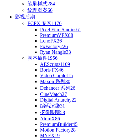
笔刷样式
284
纹理图案
66
影视后期
FCPX 专区
1176
Pixel Film Studios
61
PremiumVFX
88
LenoFX
26
FxFactory
226
Ryan Nangle
33
脚本插件
1956
AEScripts
1109
Boris FX
46
Video Copilot
15
Maxon 系列
80
Dehancer 系列
26
CineMatch
27
Digital Anarchy
22
编码渲染
31
抠像跟踪
58
AtomX
86
PremiumBuilder
45
Motion Factory
28
MYFX
19