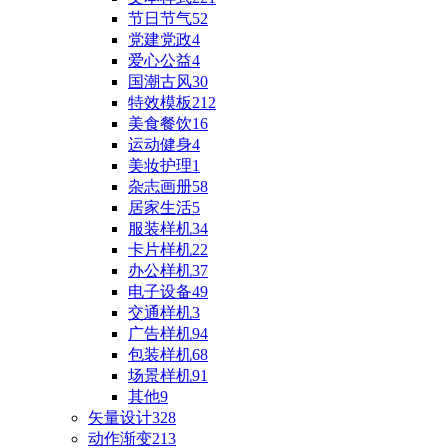
节日节气
52
党建党政
4
爱心公益
4
国潮古风
30
特效模板
212
美食餐饮
16
运动健身
4
美妆护理
1
杂志画册
58
居家生活
5
服装样机
34
卡片样机
22
办公样机
37
电子设备
49
交通样机
3
广告样机
94
包装样机
68
场景样机
91
其他
9
矢量设计
328
动作渐变
213