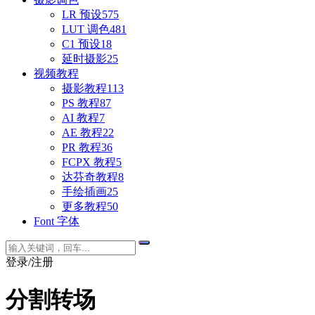
LR 预设
575
LUT 调色
481
C1 预设
18
延时摄影
25
视频教程
摄影教程
113
PS 教程
87
AI 教程
7
AE 教程
22
PR 教程
36
FCPX 教程
5
达芬奇教程
8
手绘插画
25
更多教程
50
Font 字体
登录/注册
分割转场