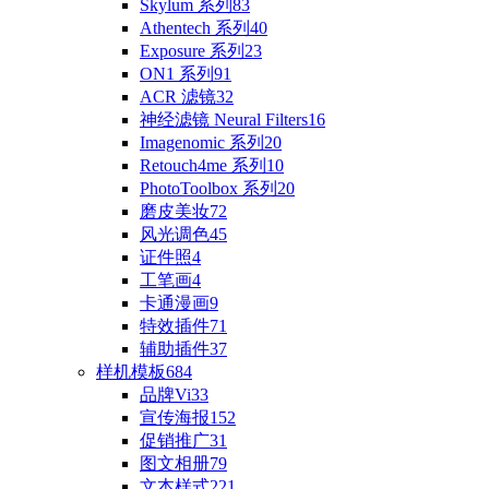
Skylum 系列
83
Athentech 系列
40
Exposure 系列
23
ON1 系列
91
ACR 滤镜
32
神经滤镜 Neural Filters
16
Imagenomic 系列
20
Retouch4me 系列
10
PhotoToolbox 系列
20
磨皮美妆
72
风光调色
45
证件照
4
工笔画
4
卡通漫画
9
特效插件
71
辅助插件
37
样机模板
684
品牌Vi
33
宣传海报
152
促销推广
31
图文相册
79
文本样式
221