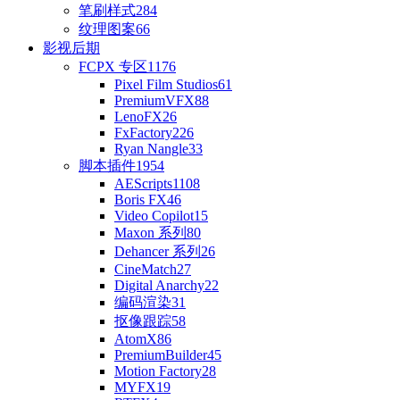
笔刷样式
284
纹理图案
66
影视后期
FCPX 专区
1176
Pixel Film Studios
61
PremiumVFX
88
LenoFX
26
FxFactory
226
Ryan Nangle
33
脚本插件
1954
AEScripts
1108
Boris FX
46
Video Copilot
15
Maxon 系列
80
Dehancer 系列
26
CineMatch
27
Digital Anarchy
22
编码渲染
31
抠像跟踪
58
AtomX
86
PremiumBuilder
45
Motion Factory
28
MYFX
19