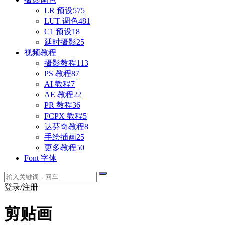
LR 预设
575
LUT 调色
481
C1 预设
18
延时摄影
25
视频教程
摄影教程
113
PS 教程
87
AI 教程
7
AE 教程
22
PR 教程
36
FCPX 教程
5
达芬奇教程
8
手绘插画
25
更多教程
50
Font 字体
登录/注册
剪贴画