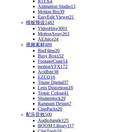
RTFX
4
Animation Studio
13
Motion Bro
39
EasyEdit Viewer
21
模板预设
2482
VideoHive
3001
MotionArray
263
AEJuice
24
视频素材
489
BigFilms
20
Busy Boxx
52
FootageCrate
14
motionVFX
172
Acidbite
38
EZCO
16
Triune Digital
37
Lens Distortions
16
Tropic Colour
41
Shutterstock
29
Rampant Design
7
CinePacks
20
配乐音效
500
AudioJungle
125
BOOM Library
117
CineTools
18