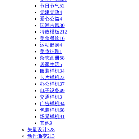
节日节气
52
党建党政
4
爱心公益
4
国潮古风
30
特效模板
212
美食餐饮
16
运动健身
4
美妆护理
1
杂志画册
58
居家生活
5
服装样机
34
卡片样机
22
办公样机
37
电子设备
49
交通样机
3
广告样机
94
包装样机
68
场景样机
91
其他
9
矢量设计
328
动作渐变
213