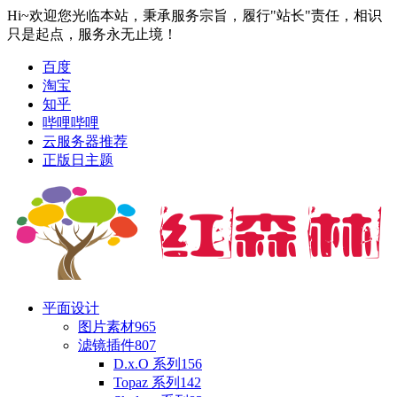
Hi~欢迎您光临本站，秉承服务宗旨，履行"站长"责任，相识
只是起点，服务永无止境！
百度
淘宝
知乎
哔哩哔哩
云服务器推荐
正版日主题
平面设计
图片素材
965
滤镜插件
807
D.x.O 系列
156
Topaz 系列
142