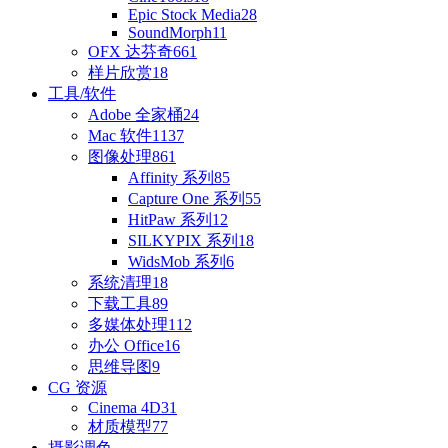
Epic Stock Media
28
SoundMorph
11
OFX 达芬奇
661
样片欣赏
18
工具/软件
Adobe 全家桶
24
Mac 软件
1137
图像处理
861
Affinity 系列
85
Capture One 系列
55
HitPaw 系列
12
SILKYPIX 系列
18
WidsMob 系列
6
系统清理
18
下载工具
89
多媒体处理
112
办公 Office
16
思维导图
9
CG 资源
Cinema 4D
31
材质模型
77
摄影调色