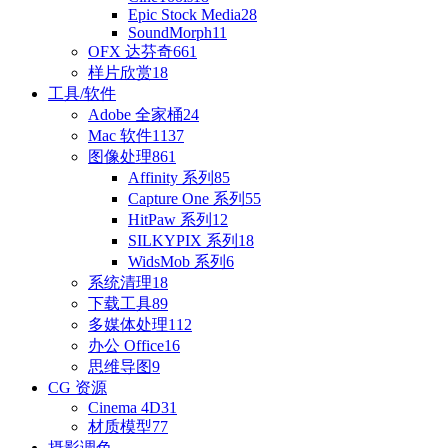
Epic Stock Media
28
SoundMorph
11
OFX 达芬奇
661
样片欣赏
18
工具/软件
Adobe 全家桶
24
Mac 软件
1137
图像处理
861
Affinity 系列
85
Capture One 系列
55
HitPaw 系列
12
SILKYPIX 系列
18
WidsMob 系列
6
系统清理
18
下载工具
89
多媒体处理
112
办公 Office
16
思维导图
9
CG 资源
Cinema 4D
31
材质模型
77
摄影调色