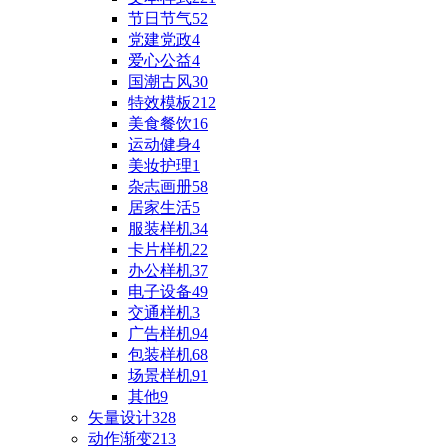
节日节气
52
党建党政
4
爱心公益
4
国潮古风
30
特效模板
212
美食餐饮
16
运动健身
4
美妆护理
1
杂志画册
58
居家生活
5
服装样机
34
卡片样机
22
办公样机
37
电子设备
49
交通样机
3
广告样机
94
包装样机
68
场景样机
91
其他
9
矢量设计
328
动作渐变
213