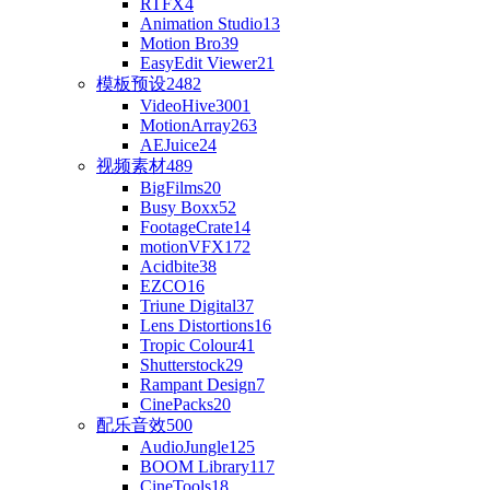
RTFX
4
Animation Studio
13
Motion Bro
39
EasyEdit Viewer
21
模板预设
2482
VideoHive
3001
MotionArray
263
AEJuice
24
视频素材
489
BigFilms
20
Busy Boxx
52
FootageCrate
14
motionVFX
172
Acidbite
38
EZCO
16
Triune Digital
37
Lens Distortions
16
Tropic Colour
41
Shutterstock
29
Rampant Design
7
CinePacks
20
配乐音效
500
AudioJungle
125
BOOM Library
117
CineTools
18