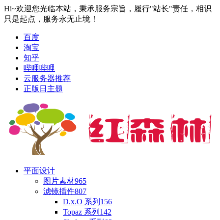
Hi~欢迎您光临本站，秉承服务宗旨，履行"站长"责任，相识
只是起点，服务永无止境！
百度
淘宝
知乎
哔哩哔哩
云服务器推荐
正版日主题
平面设计
图片素材
965
滤镜插件
807
D.x.O 系列
156
Topaz 系列
142