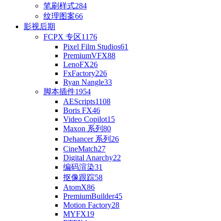
笔刷样式
284
纹理图案
66
影视后期
FCPX 专区
1176
Pixel Film Studios
61
PremiumVFX
88
LenoFX
26
FxFactory
226
Ryan Nangle
33
脚本插件
1954
AEScripts
1108
Boris FX
46
Video Copilot
15
Maxon 系列
80
Dehancer 系列
26
CineMatch
27
Digital Anarchy
22
编码渲染
31
抠像跟踪
58
AtomX
86
PremiumBuilder
45
Motion Factory
28
MYFX
19