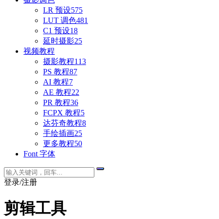
LR 预设
575
LUT 调色
481
C1 预设
18
延时摄影
25
视频教程
摄影教程
113
PS 教程
87
AI 教程
7
AE 教程
22
PR 教程
36
FCPX 教程
5
达芬奇教程
8
手绘插画
25
更多教程
50
Font 字体
登录/注册
剪辑工具