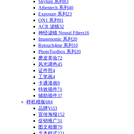
Skylum 系列
83
Athentech 系列
40
Exposure 系列
23
ON1 系列
91
ACR 滤镜
32
神经滤镜 Neural Filters
16
Imagenomic 系列
20
Retouch4me 系列
10
PhotoToolbox 系列
20
磨皮美妆
72
风光调色
45
证件照
4
工笔画
4
卡通漫画
9
特效插件
71
辅助插件
37
样机模板
684
品牌Vi
33
宣传海报
152
促销推广
31
图文相册
79
文本样式
221