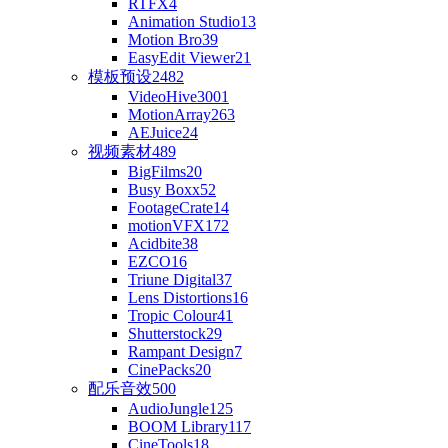
RTFX
4
Animation Studio
13
Motion Bro
39
EasyEdit Viewer
21
模板预设
2482
VideoHive
3001
MotionArray
263
AEJuice
24
视频素材
489
BigFilms
20
Busy Boxx
52
FootageCrate
14
motionVFX
172
Acidbite
38
EZCO
16
Triune Digital
37
Lens Distortions
16
Tropic Colour
41
Shutterstock
29
Rampant Design
7
CinePacks
20
配乐音效
500
AudioJungle
125
BOOM Library
117
CineTools
18