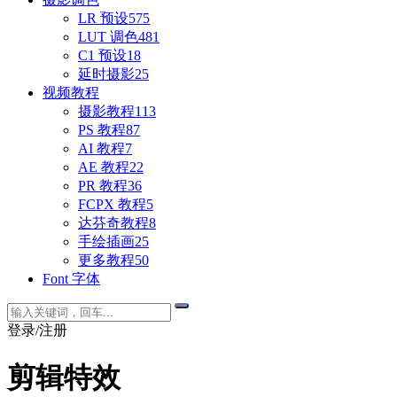
LR 预设
575
LUT 调色
481
C1 预设
18
延时摄影
25
视频教程
摄影教程
113
PS 教程
87
AI 教程
7
AE 教程
22
PR 教程
36
FCPX 教程
5
达芬奇教程
8
手绘插画
25
更多教程
50
Font 字体
登录/注册
剪辑特效