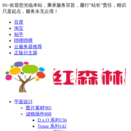
Hi~欢迎您光临本站，秉承服务宗旨，履行"站长"责任，相识
只是起点，服务永无止境！
百度
淘宝
知乎
哔哩哔哩
云服务器推荐
正版日主题
平面设计
图片素材
965
滤镜插件
808
D.x.O 系列
156
Topaz 系列
142