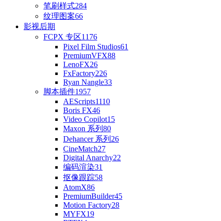
笔刷样式
284
纹理图案
66
影视后期
FCPX 专区
1176
Pixel Film Studios
61
PremiumVFX
88
LenoFX
26
FxFactory
226
Ryan Nangle
33
脚本插件
1957
AEScripts
1110
Boris FX
46
Video Copilot
15
Maxon 系列
80
Dehancer 系列
26
CineMatch
27
Digital Anarchy
22
编码渲染
31
抠像跟踪
58
AtomX
86
PremiumBuilder
45
Motion Factory
28
MYFX
19