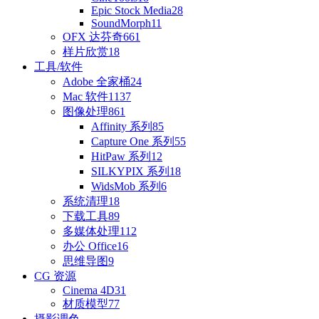
Epic Stock Media
28
SoundMorph
11
OFX 达芬奇
661
样片欣赏
18
工具/软件
Adobe 全家桶
24
Mac 软件
1137
图像处理
861
Affinity 系列
85
Capture One 系列
55
HitPaw 系列
12
SILKYPIX 系列
18
WidsMob 系列
6
系统清理
18
下载工具
89
多媒体处理
112
办公 Office
16
思维导图
9
CG 资源
Cinema 4D
31
材质模型
77
摄影调色