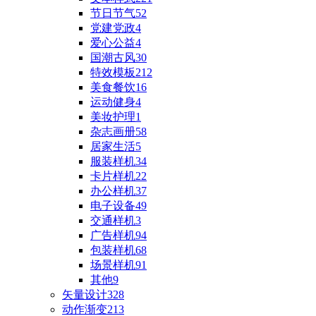
节日节气
52
党建党政
4
爱心公益
4
国潮古风
30
特效模板
212
美食餐饮
16
运动健身
4
美妆护理
1
杂志画册
58
居家生活
5
服装样机
34
卡片样机
22
办公样机
37
电子设备
49
交通样机
3
广告样机
94
包装样机
68
场景样机
91
其他
9
矢量设计
328
动作渐变
213