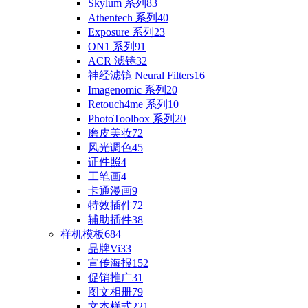
Skylum 系列
83
Athentech 系列
40
Exposure 系列
23
ON1 系列
91
ACR 滤镜
32
神经滤镜 Neural Filters
16
Imagenomic 系列
20
Retouch4me 系列
10
PhotoToolbox 系列
20
磨皮美妆
72
风光调色
45
证件照
4
工笔画
4
卡通漫画
9
特效插件
72
辅助插件
38
样机模板
684
品牌Vi
33
宣传海报
152
促销推广
31
图文相册
79
文本样式
221