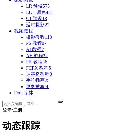
LR 预设
575
LUT 调色
481
C1 预设
18
延时摄影
25
视频教程
摄影教程
113
PS 教程
87
AI 教程
7
AE 教程
22
PR 教程
36
FCPX 教程
5
达芬奇教程
8
手绘插画
25
更多教程
50
Font 字体
登录/注册
动态跟踪