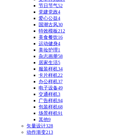
节日节气
52
党建党政
4
爱心公益
4
国潮古风
30
特效模板
212
美食餐饮
16
运动健身
4
美妆护理
1
杂志画册
58
居家生活
5
服装样机
34
卡片样机
22
办公样机
37
电子设备
49
交通样机
3
广告样机
94
包装样机
68
场景样机
91
其他
9
矢量设计
328
动作渐变
213