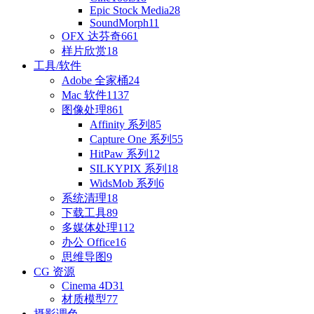
Epic Stock Media
28
SoundMorph
11
OFX 达芬奇
661
样片欣赏
18
工具/软件
Adobe 全家桶
24
Mac 软件
1137
图像处理
861
Affinity 系列
85
Capture One 系列
55
HitPaw 系列
12
SILKYPIX 系列
18
WidsMob 系列
6
系统清理
18
下载工具
89
多媒体处理
112
办公 Office
16
思维导图
9
CG 资源
Cinema 4D
31
材质模型
77
摄影调色