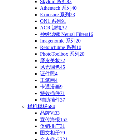
Skylum 系列
83
Athentech 系列
40
Exposure 系列
23
ON1 系列
91
ACR 滤镜
32
神经滤镜 Neural Filters
16
Imagenomic 系列
20
Retouch4me 系列
10
PhotoToolbox 系列
20
磨皮美妆
72
风光调色
45
证件照
4
工笔画
4
卡通漫画
9
特效插件
71
辅助插件
37
样机模板
684
品牌Vi
33
宣传海报
152
促销推广
31
图文相册
79
文本样式
221