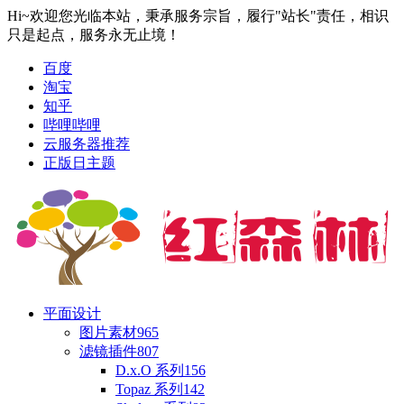
Hi~欢迎您光临本站，秉承服务宗旨，履行"站长"责任，相识
只是起点，服务永无止境！
百度
淘宝
知乎
哔哩哔哩
云服务器推荐
正版日主题
平面设计
图片素材
965
滤镜插件
807
D.x.O 系列
156
Topaz 系列
142