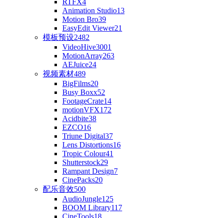
RTFX
4
Animation Studio
13
Motion Bro
39
EasyEdit Viewer
21
模板预设
2482
VideoHive
3001
MotionArray
263
AEJuice
24
视频素材
489
BigFilms
20
Busy Boxx
52
FootageCrate
14
motionVFX
172
Acidbite
38
EZCO
16
Triune Digital
37
Lens Distortions
16
Tropic Colour
41
Shutterstock
29
Rampant Design
7
CinePacks
20
配乐音效
500
AudioJungle
125
BOOM Library
117
CineTools
18