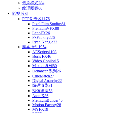
笔刷样式
284
纹理图案
66
影视后期
FCPX 专区
1176
Pixel Film Studios
61
PremiumVFX
88
LenoFX
26
FxFactory
226
Ryan Nangle
33
脚本插件
1954
AEScripts
1108
Boris FX
46
Video Copilot
15
Maxon 系列
80
Dehancer 系列
26
CineMatch
27
Digital Anarchy
22
编码渲染
31
抠像跟踪
58
AtomX
86
PremiumBuilder
45
Motion Factory
28
MYFX
19