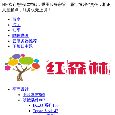
Hi~欢迎您光临本站，秉承服务宗旨，履行"站长"责任，相识
只是起点，服务永无止境！
百度
淘宝
知乎
哔哩哔哩
云服务器推荐
正版日主题
平面设计
图片素材
965
滤镜插件
807
D.x.O 系列
156
Topaz 系列
142