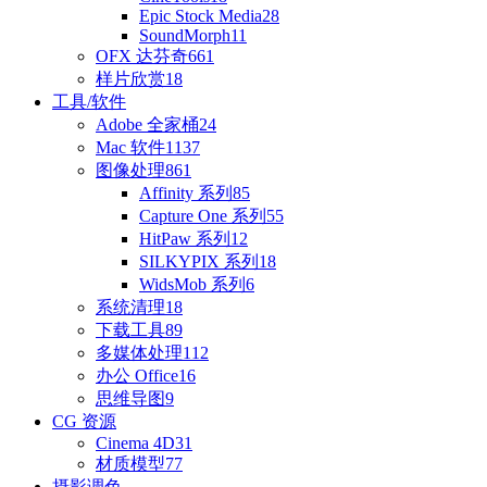
Epic Stock Media
28
SoundMorph
11
OFX 达芬奇
661
样片欣赏
18
工具/软件
Adobe 全家桶
24
Mac 软件
1137
图像处理
861
Affinity 系列
85
Capture One 系列
55
HitPaw 系列
12
SILKYPIX 系列
18
WidsMob 系列
6
系统清理
18
下载工具
89
多媒体处理
112
办公 Office
16
思维导图
9
CG 资源
Cinema 4D
31
材质模型
77
摄影调色