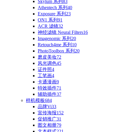
Skylum 系列
83
Athentech 系列
40
Exposure 系列
23
ON1 系列
91
ACR 滤镜
32
神经滤镜 Neural Filters
16
Imagenomic 系列
20
Retouch4me 系列
10
PhotoToolbox 系列
20
磨皮美妆
72
风光调色
45
证件照
4
工笔画
4
卡通漫画
9
特效插件
71
辅助插件
37
样机模板
684
品牌Vi
33
宣传海报
152
促销推广
31
图文相册
79
文本样式
221