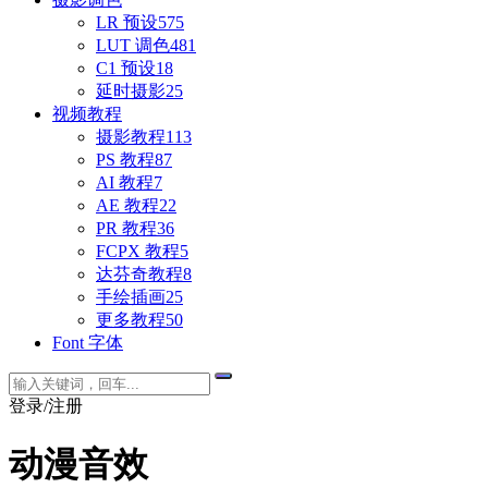
LR 预设
575
LUT 调色
481
C1 预设
18
延时摄影
25
视频教程
摄影教程
113
PS 教程
87
AI 教程
7
AE 教程
22
PR 教程
36
FCPX 教程
5
达芬奇教程
8
手绘插画
25
更多教程
50
Font 字体
登录/注册
动漫音效