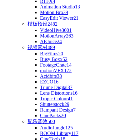
RTFX
4
Animation Studio
13
Motion Bro
39
EasyEdit Viewer
21
模板预设
2482
VideoHive
3001
MotionArray
263
AEJuice
24
视频素材
489
BigFilms
20
Busy Boxx
52
FootageCrate
14
motionVFX
172
Acidbite
38
EZCO
16
Triune Digital
37
Lens Distortions
16
Tropic Colour
41
Shutterstock
29
Rampant Design
7
CinePacks
20
配乐音效
500
AudioJungle
125
BOOM Library
117
CineTools
18