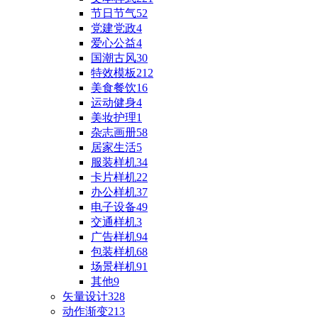
节日节气
52
党建党政
4
爱心公益
4
国潮古风
30
特效模板
212
美食餐饮
16
运动健身
4
美妆护理
1
杂志画册
58
居家生活
5
服装样机
34
卡片样机
22
办公样机
37
电子设备
49
交通样机
3
广告样机
94
包装样机
68
场景样机
91
其他
9
矢量设计
328
动作渐变
213