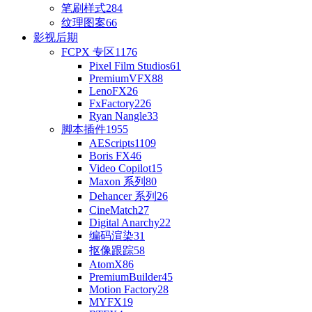
笔刷样式
284
纹理图案
66
影视后期
FCPX 专区
1176
Pixel Film Studios
61
PremiumVFX
88
LenoFX
26
FxFactory
226
Ryan Nangle
33
脚本插件
1955
AEScripts
1109
Boris FX
46
Video Copilot
15
Maxon 系列
80
Dehancer 系列
26
CineMatch
27
Digital Anarchy
22
编码渲染
31
抠像跟踪
58
AtomX
86
PremiumBuilder
45
Motion Factory
28
MYFX
19