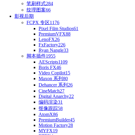
笔刷样式
284
纹理图案
66
影视后期
FCPX 专区
1176
Pixel Film Studios
61
PremiumVFX
88
LenoFX
26
FxFactory
226
Ryan Nangle
33
脚本插件
1955
AEScripts
1109
Boris FX
46
Video Copilot
15
Maxon 系列
80
Dehancer 系列
26
CineMatch
27
Digital Anarchy
22
编码渲染
31
抠像跟踪
58
AtomX
86
PremiumBuilder
45
Motion Factory
28
MYFX
19