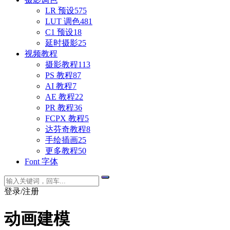
LR 预设
575
LUT 调色
481
C1 预设
18
延时摄影
25
视频教程
摄影教程
113
PS 教程
87
AI 教程
7
AE 教程
22
PR 教程
36
FCPX 教程
5
达芬奇教程
8
手绘插画
25
更多教程
50
Font 字体
登录/注册
动画建模