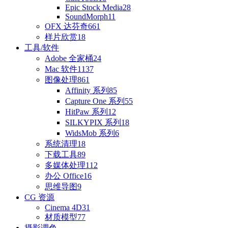
Epic Stock Media
28
SoundMorph
11
OFX 达芬奇
661
样片欣赏
18
工具/软件
Adobe 全家桶
24
Mac 软件
1137
图像处理
861
Affinity 系列
85
Capture One 系列
55
HitPaw 系列
12
SILKYPIX 系列
18
WidsMob 系列
6
系统清理
18
下载工具
89
多媒体处理
112
办公 Office
16
思维导图
9
CG 资源
Cinema 4D
31
材质模型
77
摄影调色