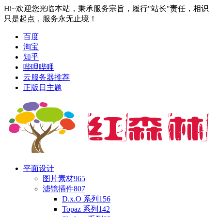
Hi~欢迎您光临本站，秉承服务宗旨，履行"站长"责任，相识
只是起点，服务永无止境！
百度
淘宝
知乎
哔哩哔哩
云服务器推荐
正版日主题
平面设计
图片素材
965
滤镜插件
807
D.x.O 系列
156
Topaz 系列
142