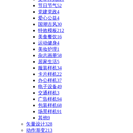
节日节气
52
党建党政
4
爱心公益
4
国潮古风
30
特效模板
212
美食餐饮
16
运动健身
4
美妆护理
1
杂志画册
58
居家生活
5
服装样机
34
卡片样机
22
办公样机
37
电子设备
49
交通样机
3
广告样机
94
包装样机
68
场景样机
91
其他
9
矢量设计
328
动作渐变
213