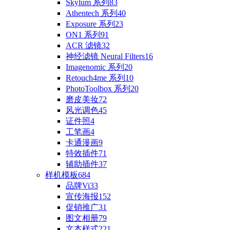
Skylum 系列
83
Athentech 系列
40
Exposure 系列
23
ON1 系列
91
ACR 滤镜
32
神经滤镜 Neural Filters
16
Imagenomic 系列
20
Retouch4me 系列
10
PhotoToolbox 系列
20
磨皮美妆
72
风光调色
45
证件照
4
工笔画
4
卡通漫画
9
特效插件
71
辅助插件
37
样机模板
684
品牌Vi
33
宣传海报
152
促销推广
31
图文相册
79
文本样式
221