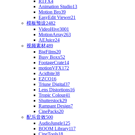
RTFX
4
Animation Studio
13
Motion Bro
39
EasyEdit Viewer
21
模板预设
2482
VideoHive
3001
MotionArray
263
AEJuice
24
视频素材
489
BigFilms
20
Busy Boxx
52
FootageCrate
14
motionVFX
172
Acidbite
38
EZCO
16
Triune Digital
37
Lens Distortions
16
Tropic Colour
41
Shutterstock
29
Rampant Design
7
CinePacks
20
配乐音效
500
AudioJungle
125
BOOM Library
117
CineTools
18