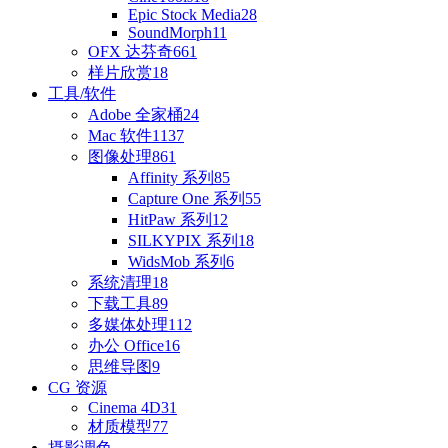
Epic Stock Media
28
SoundMorph
11
OFX 达芬奇
661
样片欣赏
18
工具/软件
Adobe 全家桶
24
Mac 软件
1137
图像处理
861
Affinity 系列
85
Capture One 系列
55
HitPaw 系列
12
SILKYPIX 系列
18
WidsMob 系列
6
系统清理
18
下载工具
89
多媒体处理
112
办公 Office
16
思维导图
9
CG 资源
Cinema 4D
31
材质模型
77
摄影调色