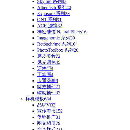
Skylum 系列
83
Athentech 系列
40
Exposure 系列
23
ON1 系列
91
ACR 滤镜
32
神经滤镜 Neural Filters
16
Imagenomic 系列
20
Retouch4me 系列
10
PhotoToolbox 系列
20
磨皮美妆
72
风光调色
45
证件照
4
工笔画
4
卡通漫画
9
特效插件
71
辅助插件
37
样机模板
684
品牌Vi
33
宣传海报
152
促销推广
31
图文相册
79
文本样式
221