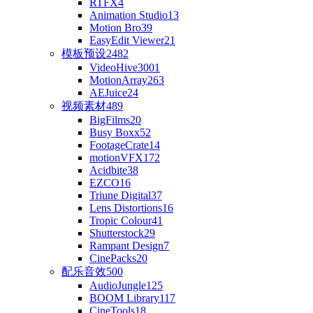
RTFX
4
Animation Studio
13
Motion Bro
39
EasyEdit Viewer
21
模板预设
2482
VideoHive
3001
MotionArray
263
AEJuice
24
视频素材
489
BigFilms
20
Busy Boxx
52
FootageCrate
14
motionVFX
172
Acidbite
38
EZCO
16
Triune Digital
37
Lens Distortions
16
Tropic Colour
41
Shutterstock
29
Rampant Design
7
CinePacks
20
配乐音效
500
AudioJungle
125
BOOM Library
117
CineTools
18