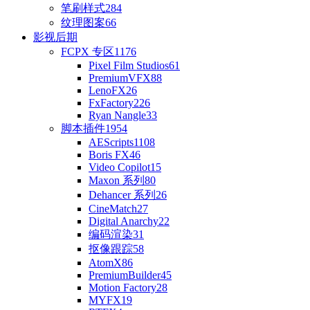
笔刷样式
284
纹理图案
66
影视后期
FCPX 专区
1176
Pixel Film Studios
61
PremiumVFX
88
LenoFX
26
FxFactory
226
Ryan Nangle
33
脚本插件
1954
AEScripts
1108
Boris FX
46
Video Copilot
15
Maxon 系列
80
Dehancer 系列
26
CineMatch
27
Digital Anarchy
22
编码渲染
31
抠像跟踪
58
AtomX
86
PremiumBuilder
45
Motion Factory
28
MYFX
19