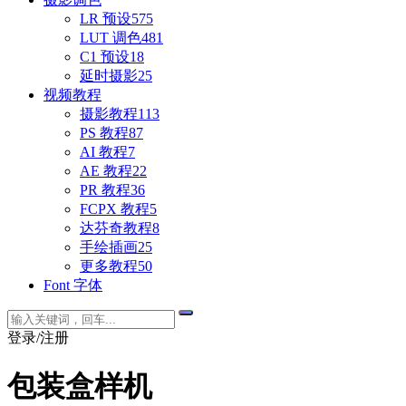
LR 预设
575
LUT 调色
481
C1 预设
18
延时摄影
25
视频教程
摄影教程
113
PS 教程
87
AI 教程
7
AE 教程
22
PR 教程
36
FCPX 教程
5
达芬奇教程
8
手绘插画
25
更多教程
50
Font 字体
登录/注册
包装盒样机