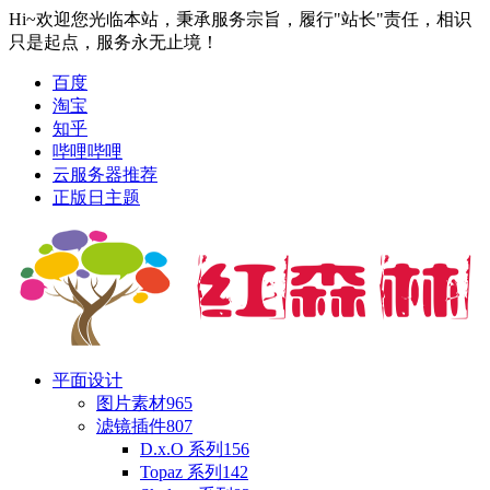
Hi~欢迎您光临本站，秉承服务宗旨，履行"站长"责任，相识
只是起点，服务永无止境！
百度
淘宝
知乎
哔哩哔哩
云服务器推荐
正版日主题
平面设计
图片素材
965
滤镜插件
807
D.x.O 系列
156
Topaz 系列
142