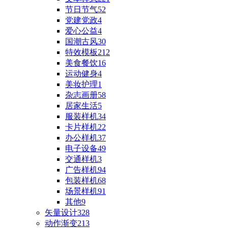
节日节气
52
党建党政
4
爱心公益
4
国潮古风
30
特效模板
212
美食餐饮
16
运动健身
4
美妆护理
1
杂志画册
58
居家生活
5
服装样机
34
卡片样机
22
办公样机
37
电子设备
49
交通样机
3
广告样机
94
包装样机
68
场景样机
91
其他
9
矢量设计
328
动作渐变
213