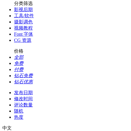
分类筛选
影视后期
工具/软件
摄影调色
视频教程
Font 字体
CG 资源
价格
全部
免费
付费
钻石免费
钻石优惠
发布日期
修改时间
评论数量
随机
热度
中文