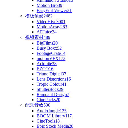
Animation Studio
13
Motion Bro
39
EasyEdit Viewer
21
模板预设
2482
VideoHive
3001
MotionArray
263
AEJuice
24
视频素材
489
BigFilms
20
Busy Boxx
52
FootageCrate
14
motionVFX
172
Acidbite
38
EZCO
16
Triune Digital
37
Lens Distortions
16
Tropic Colour
41
Shutterstock
29
Rampant Design
7
CinePacks
20
配乐音效
500
AudioJungle
125
BOOM Library
117
CineTools
18
Epic Stock Media
28