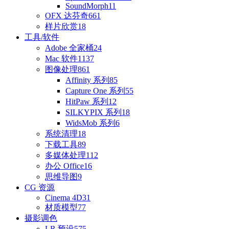
SoundMorph
11
OFX 达芬奇
661
样片欣赏
18
工具/软件
Adobe 全家桶
24
Mac 软件
1137
图像处理
861
Affinity 系列
85
Capture One 系列
55
HitPaw 系列
12
SILKYPIX 系列
18
WidsMob 系列
6
系统清理
18
下载工具
89
多媒体处理
112
办公 Office
16
思维导图
9
CG 资源
Cinema 4D
31
材质模型
77
摄影调色
LR 预设
575