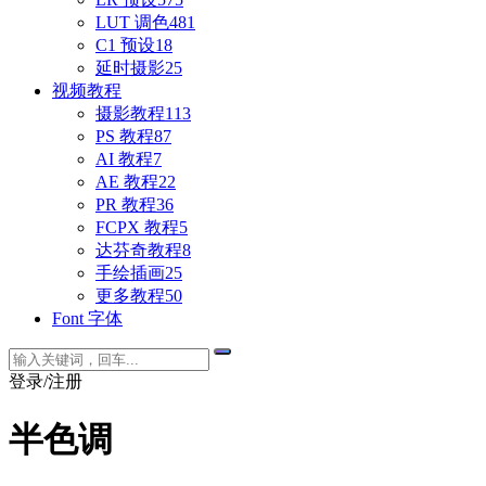
LUT 调色
481
C1 预设
18
延时摄影
25
视频教程
摄影教程
113
PS 教程
87
AI 教程
7
AE 教程
22
PR 教程
36
FCPX 教程
5
达芬奇教程
8
手绘插画
25
更多教程
50
Font 字体
登录/注册
半色调