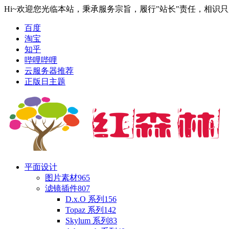
Hi~欢迎您光临本站，秉承服务宗旨，履行"站长"责任，相识
百度
淘宝
知乎
哔哩哔哩
云服务器推荐
正版日主题
平面设计
图片素材
965
滤镜插件
807
D.x.O 系列
156
Topaz 系列
142
Skylum 系列
83