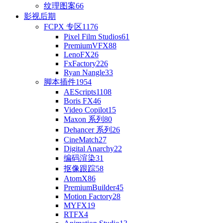
纹理图案
66
影视后期
FCPX 专区
1176
Pixel Film Studios
61
PremiumVFX
88
LenoFX
26
FxFactory
226
Ryan Nangle
33
脚本插件
1954
AEScripts
1108
Boris FX
46
Video Copilot
15
Maxon 系列
80
Dehancer 系列
26
CineMatch
27
Digital Anarchy
22
编码渲染
31
抠像跟踪
58
AtomX
86
PremiumBuilder
45
Motion Factory
28
MYFX
19
RTFX
4