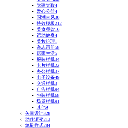
党建党政
4
爱心公益
4
国潮古风
30
特效模板
212
美食餐饮
16
运动健身
4
美妆护理
1
杂志画册
58
居家生活
5
服装样机
34
卡片样机
22
办公样机
37
电子设备
49
交通样机
3
广告样机
94
包装样机
68
场景样机
91
其他
9
矢量设计
328
动作渐变
213
笔刷样式
284