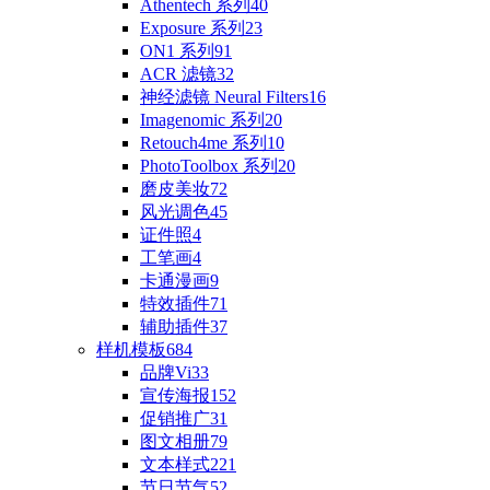
Athentech 系列
40
Exposure 系列
23
ON1 系列
91
ACR 滤镜
32
神经滤镜 Neural Filters
16
Imagenomic 系列
20
Retouch4me 系列
10
PhotoToolbox 系列
20
磨皮美妆
72
风光调色
45
证件照
4
工笔画
4
卡通漫画
9
特效插件
71
辅助插件
37
样机模板
684
品牌Vi
33
宣传海报
152
促销推广
31
图文相册
79
文本样式
221
节日节气
52