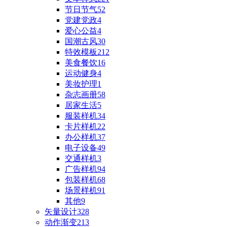
节日节气
52
党建党政
4
爱心公益
4
国潮古风
30
特效模板
212
美食餐饮
16
运动健身
4
美妆护理
1
杂志画册
58
居家生活
5
服装样机
34
卡片样机
22
办公样机
37
电子设备
49
交通样机
3
广告样机
94
包装样机
68
场景样机
91
其他
9
矢量设计
328
动作渐变
213