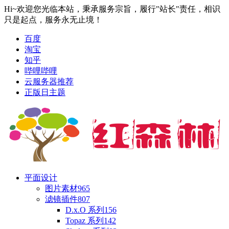
Hi~欢迎您光临本站，秉承服务宗旨，履行"站长"责任，相识
只是起点，服务永无止境！
百度
淘宝
知乎
哔哩哔哩
云服务器推荐
正版日主题
平面设计
图片素材
965
滤镜插件
807
D.x.O 系列
156
Topaz 系列
142