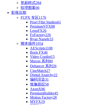
笔刷样式
284
纹理图案
66
影视后期
FCPX 专区
1176
Pixel Film Studios
61
PremiumVFX
88
LenoFX
26
FxFactory
226
Ryan Nangle
33
脚本插件
1954
AEScripts
1108
Boris FX
46
Video Copilot
15
Maxon 系列
80
Dehancer 系列
26
CineMatch
27
Digital Anarchy
22
编码渲染
31
抠像跟踪
58
AtomX
86
PremiumBuilder
45
Motion Factory
28
MYFX
19