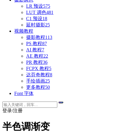
LR 预设
575
LUT 调色
481
C1 预设
18
延时摄影
25
视频教程
摄影教程
113
PS 教程
87
AI 教程
7
AE 教程
22
PR 教程
36
FCPX 教程
5
达芬奇教程
8
手绘插画
25
更多教程
50
Font 字体
登录/注册
半色调渐变