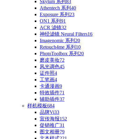
Skylum 系列
83
Athentech 系列
40
Exposure 系列
23
ON1 系列
91
ACR 滤镜
32
神经滤镜 Neural Filters
16
Imagenomic 系列
20
Retouch4me 系列
10
PhotoToolbox 系列
20
磨皮美妆
72
风光调色
45
证件照
4
工笔画
4
卡通漫画
9
特效插件
71
辅助插件
37
样机模板
684
品牌Vi
33
宣传海报
152
促销推广
31
图文相册
79
文本样式
221