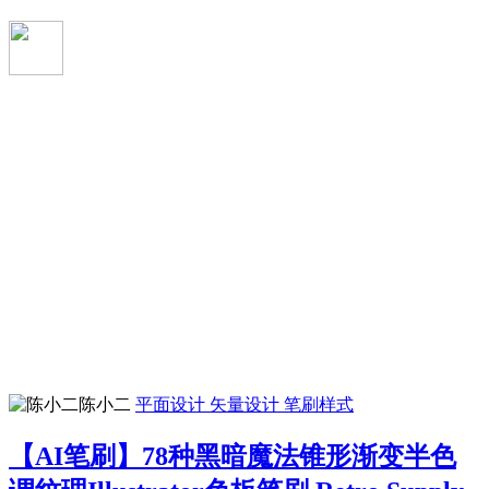
陈小二
平面设计
矢量设计
笔刷样式
【AI笔刷】78种黑暗魔法锥形渐变半色