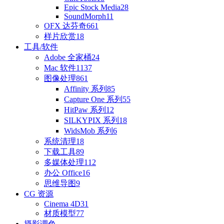
Epic Stock Media
28
SoundMorph
11
OFX 达芬奇
661
样片欣赏
18
工具/软件
Adobe 全家桶
24
Mac 软件
1137
图像处理
861
Affinity 系列
85
Capture One 系列
55
HitPaw 系列
12
SILKYPIX 系列
18
WidsMob 系列
6
系统清理
18
下载工具
89
多媒体处理
112
办公 Office
16
思维导图
9
CG 资源
Cinema 4D
31
材质模型
77
摄影调色