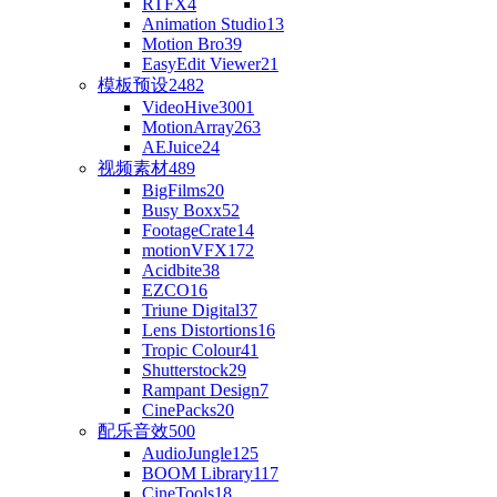
RTFX
4
Animation Studio
13
Motion Bro
39
EasyEdit Viewer
21
模板预设
2482
VideoHive
3001
MotionArray
263
AEJuice
24
视频素材
489
BigFilms
20
Busy Boxx
52
FootageCrate
14
motionVFX
172
Acidbite
38
EZCO
16
Triune Digital
37
Lens Distortions
16
Tropic Colour
41
Shutterstock
29
Rampant Design
7
CinePacks
20
配乐音效
500
AudioJungle
125
BOOM Library
117
CineTools
18