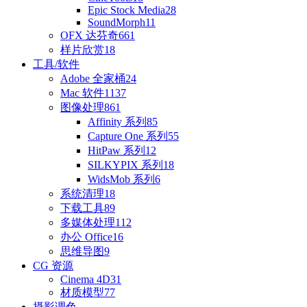
Epic Stock Media
28
SoundMorph
11
OFX 达芬奇
661
样片欣赏
18
工具/软件
Adobe 全家桶
24
Mac 软件
1137
图像处理
861
Affinity 系列
85
Capture One 系列
55
HitPaw 系列
12
SILKYPIX 系列
18
WidsMob 系列
6
系统清理
18
下载工具
89
多媒体处理
112
办公 Office
16
思维导图
9
CG 资源
Cinema 4D
31
材质模型
77
摄影调色