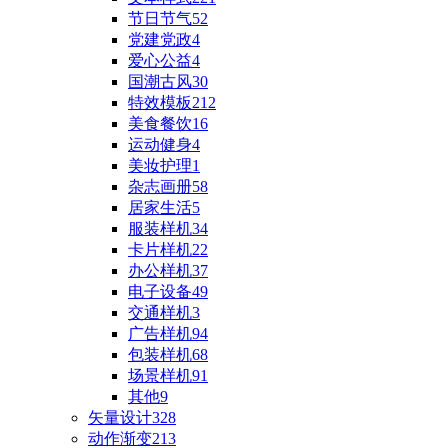
节日节气
52
党建党政
4
爱心公益
4
国潮古风
30
特效模板
212
美食餐饮
16
运动健身
4
美妆护理
1
杂志画册
58
居家生活
5
服装样机
34
卡片样机
22
办公样机
37
电子设备
49
交通样机
3
广告样机
94
包装样机
68
场景样机
91
其他
9
矢量设计
328
动作渐变
213