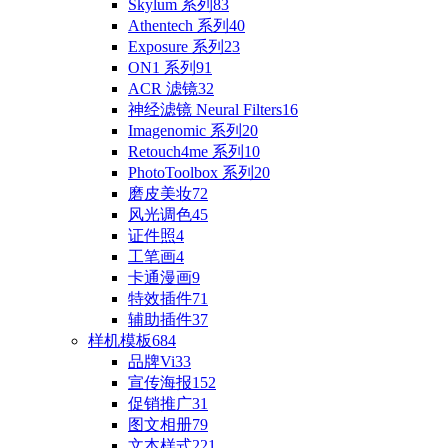
Skylum 系列
83
Athentech 系列
40
Exposure 系列
23
ON1 系列
91
ACR 滤镜
32
神经滤镜 Neural Filters
16
Imagenomic 系列
20
Retouch4me 系列
10
PhotoToolbox 系列
20
磨皮美妆
72
风光调色
45
证件照
4
工笔画
4
卡通漫画
9
特效插件
71
辅助插件
37
样机模板
684
品牌Vi
33
宣传海报
152
促销推广
31
图文相册
79
文本样式
221