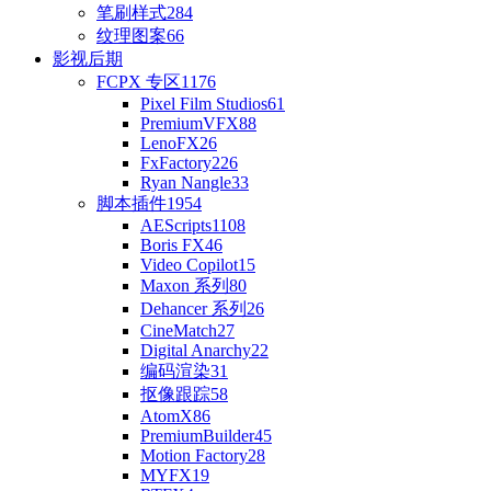
笔刷样式
284
纹理图案
66
影视后期
FCPX 专区
1176
Pixel Film Studios
61
PremiumVFX
88
LenoFX
26
FxFactory
226
Ryan Nangle
33
脚本插件
1954
AEScripts
1108
Boris FX
46
Video Copilot
15
Maxon 系列
80
Dehancer 系列
26
CineMatch
27
Digital Anarchy
22
编码渲染
31
抠像跟踪
58
AtomX
86
PremiumBuilder
45
Motion Factory
28
MYFX
19