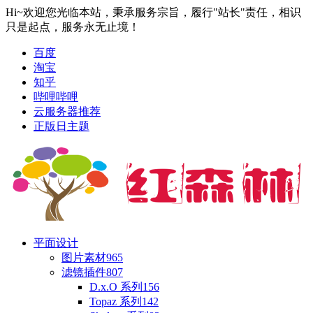
Hi~欢迎您光临本站，秉承服务宗旨，履行"站长"责任，相识
只是起点，服务永无止境！
百度
淘宝
知乎
哔哩哔哩
云服务器推荐
正版日主题
平面设计
图片素材
965
滤镜插件
807
D.x.O 系列
156
Topaz 系列
142