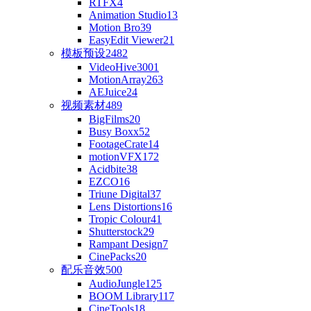
RTFX
4
Animation Studio
13
Motion Bro
39
EasyEdit Viewer
21
模板预设
2482
VideoHive
3001
MotionArray
263
AEJuice
24
视频素材
489
BigFilms
20
Busy Boxx
52
FootageCrate
14
motionVFX
172
Acidbite
38
EZCO
16
Triune Digital
37
Lens Distortions
16
Tropic Colour
41
Shutterstock
29
Rampant Design
7
CinePacks
20
配乐音效
500
AudioJungle
125
BOOM Library
117
CineTools
18