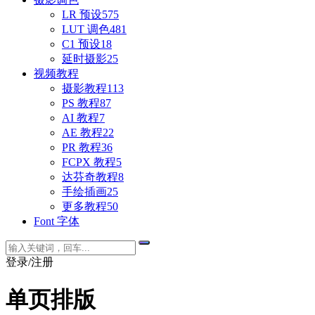
LR 预设
575
LUT 调色
481
C1 预设
18
延时摄影
25
视频教程
摄影教程
113
PS 教程
87
AI 教程
7
AE 教程
22
PR 教程
36
FCPX 教程
5
达芬奇教程
8
手绘插画
25
更多教程
50
Font 字体
登录/注册
单页排版