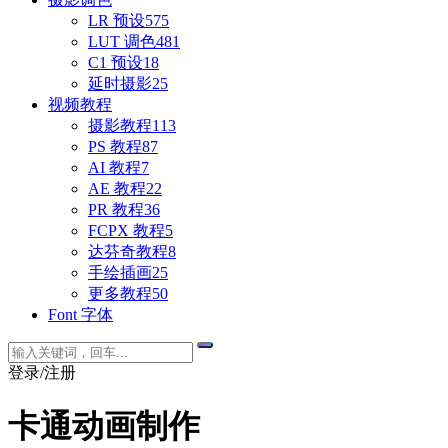
LR 预设
575
LUT 调色
481
C1 预设
18
延时摄影
25
视频教程
摄影教程
113
PS 教程
87
AI 教程
7
AE 教程
22
PR 教程
36
FCPX 教程
5
达芬奇教程
8
手绘插画
25
更多教程
50
Font 字体
登录/注册
卡通动画制作