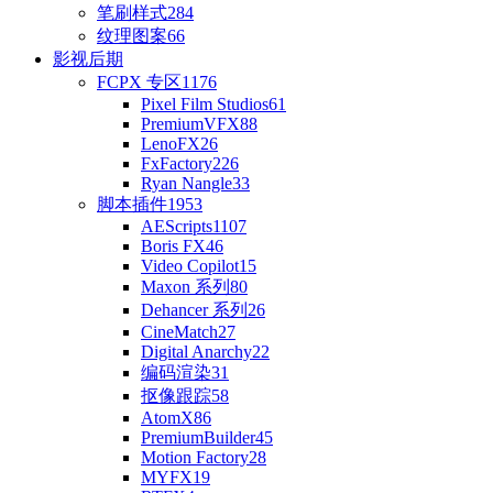
笔刷样式
284
纹理图案
66
影视后期
FCPX 专区
1176
Pixel Film Studios
61
PremiumVFX
88
LenoFX
26
FxFactory
226
Ryan Nangle
33
脚本插件
1953
AEScripts
1107
Boris FX
46
Video Copilot
15
Maxon 系列
80
Dehancer 系列
26
CineMatch
27
Digital Anarchy
22
编码渲染
31
抠像跟踪
58
AtomX
86
PremiumBuilder
45
Motion Factory
28
MYFX
19