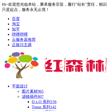
Hi~欢迎您光临本站，秉承服务宗旨，履行"站长"责任，相识
只是起点，服务永无止境！
百度
淘宝
知乎
哔哩哔哩
云服务器推荐
正版日主题
平面设计
图片素材
965
滤镜插件
807
D.x.O 系列
156
Topaz 系列
142