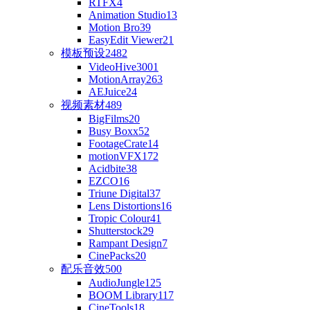
RTFX
4
Animation Studio
13
Motion Bro
39
EasyEdit Viewer
21
模板预设
2482
VideoHive
3001
MotionArray
263
AEJuice
24
视频素材
489
BigFilms
20
Busy Boxx
52
FootageCrate
14
motionVFX
172
Acidbite
38
EZCO
16
Triune Digital
37
Lens Distortions
16
Tropic Colour
41
Shutterstock
29
Rampant Design
7
CinePacks
20
配乐音效
500
AudioJungle
125
BOOM Library
117
CineTools
18