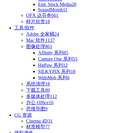
Epic Stock Media
28
SoundMorph
11
OFX 达芬奇
661
样片欣赏
18
工具/软件
Adobe 全家桶
24
Mac 软件
1137
图像处理
861
Affinity 系列
85
Capture One 系列
55
HitPaw 系列
12
SILKYPIX 系列
18
WidsMob 系列
6
系统清理
18
下载工具
89
多媒体处理
112
办公 Office
16
思维导图
9
CG 资源
Cinema 4D
31
材质模型
77
摄影调色