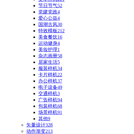
节日节气
52
党建党政
4
爱心公益
4
国潮古风
30
特效模板
212
美食餐饮
16
运动健身
4
美妆护理
1
杂志画册
58
居家生活
5
服装样机
34
卡片样机
22
办公样机
37
电子设备
49
交通样机
3
广告样机
94
包装样机
68
场景样机
91
其他
9
矢量设计
328
动作渐变
213