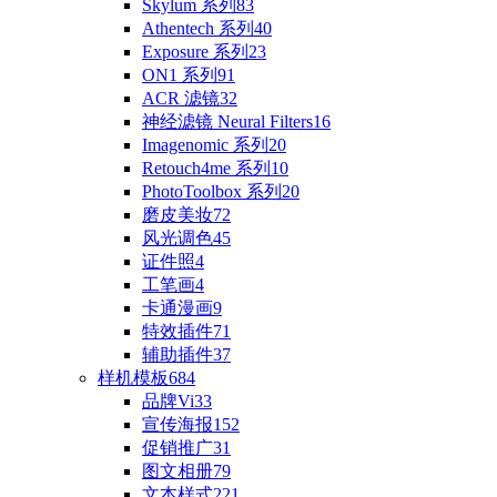
Skylum 系列
83
Athentech 系列
40
Exposure 系列
23
ON1 系列
91
ACR 滤镜
32
神经滤镜 Neural Filters
16
Imagenomic 系列
20
Retouch4me 系列
10
PhotoToolbox 系列
20
磨皮美妆
72
风光调色
45
证件照
4
工笔画
4
卡通漫画
9
特效插件
71
辅助插件
37
样机模板
684
品牌Vi
33
宣传海报
152
促销推广
31
图文相册
79
文本样式
221