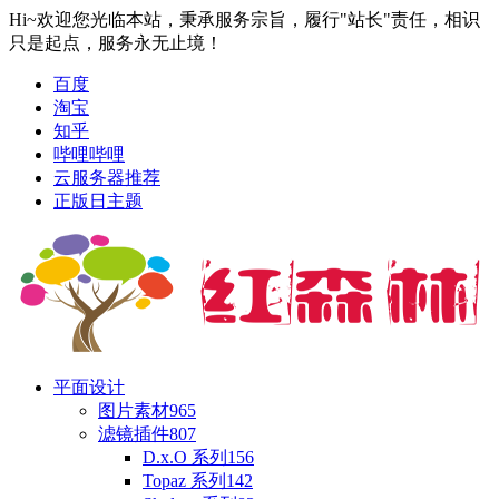
Hi~欢迎您光临本站，秉承服务宗旨，履行"站长"责任，相识
只是起点，服务永无止境！
百度
淘宝
知乎
哔哩哔哩
云服务器推荐
正版日主题
平面设计
图片素材
965
滤镜插件
807
D.x.O 系列
156
Topaz 系列
142