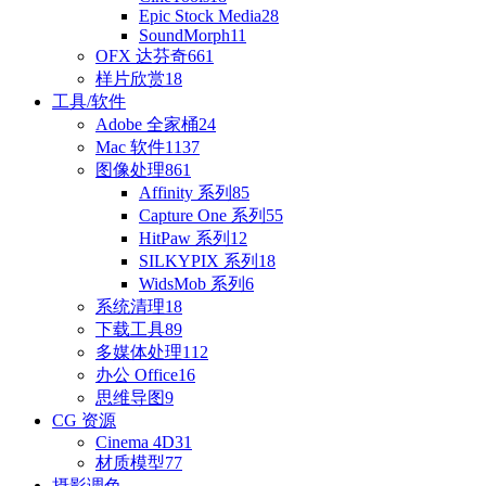
Epic Stock Media
28
SoundMorph
11
OFX 达芬奇
661
样片欣赏
18
工具/软件
Adobe 全家桶
24
Mac 软件
1137
图像处理
861
Affinity 系列
85
Capture One 系列
55
HitPaw 系列
12
SILKYPIX 系列
18
WidsMob 系列
6
系统清理
18
下载工具
89
多媒体处理
112
办公 Office
16
思维导图
9
CG 资源
Cinema 4D
31
材质模型
77
摄影调色