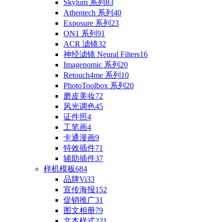
Skylum 系列
83
Athentech 系列
40
Exposure 系列
23
ON1 系列
91
ACR 滤镜
32
神经滤镜 Neural Filters
16
Imagenomic 系列
20
Retouch4me 系列
10
PhotoToolbox 系列
20
磨皮美妆
72
风光调色
45
证件照
4
工笔画
4
卡通漫画
9
特效插件
71
辅助插件
37
样机模板
684
品牌Vi
33
宣传海报
152
促销推广
31
图文相册
79
文本样式
221