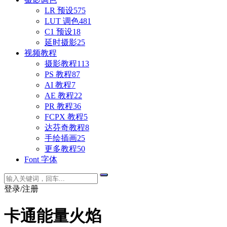
LR 预设
575
LUT 调色
481
C1 预设
18
延时摄影
25
视频教程
摄影教程
113
PS 教程
87
AI 教程
7
AE 教程
22
PR 教程
36
FCPX 教程
5
达芬奇教程
8
手绘插画
25
更多教程
50
Font 字体
登录/注册
卡通能量火焰