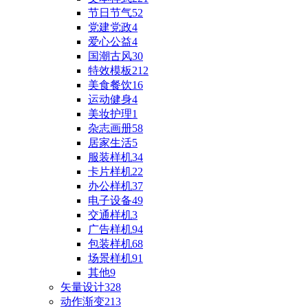
节日节气
52
党建党政
4
爱心公益
4
国潮古风
30
特效模板
212
美食餐饮
16
运动健身
4
美妆护理
1
杂志画册
58
居家生活
5
服装样机
34
卡片样机
22
办公样机
37
电子设备
49
交通样机
3
广告样机
94
包装样机
68
场景样机
91
其他
9
矢量设计
328
动作渐变
213