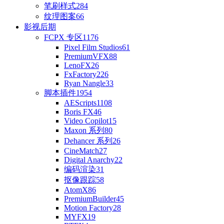
笔刷样式
284
纹理图案
66
影视后期
FCPX 专区
1176
Pixel Film Studios
61
PremiumVFX
88
LenoFX
26
FxFactory
226
Ryan Nangle
33
脚本插件
1954
AEScripts
1108
Boris FX
46
Video Copilot
15
Maxon 系列
80
Dehancer 系列
26
CineMatch
27
Digital Anarchy
22
编码渲染
31
抠像跟踪
58
AtomX
86
PremiumBuilder
45
Motion Factory
28
MYFX
19