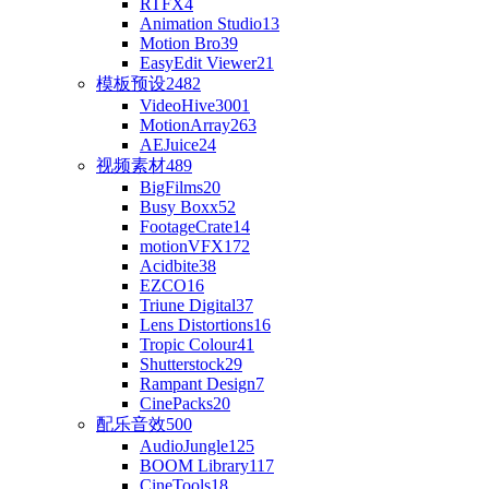
RTFX
4
Animation Studio
13
Motion Bro
39
EasyEdit Viewer
21
模板预设
2482
VideoHive
3001
MotionArray
263
AEJuice
24
视频素材
489
BigFilms
20
Busy Boxx
52
FootageCrate
14
motionVFX
172
Acidbite
38
EZCO
16
Triune Digital
37
Lens Distortions
16
Tropic Colour
41
Shutterstock
29
Rampant Design
7
CinePacks
20
配乐音效
500
AudioJungle
125
BOOM Library
117
CineTools
18