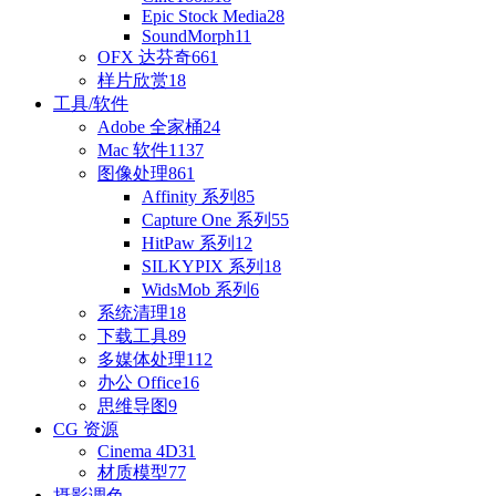
Epic Stock Media
28
SoundMorph
11
OFX 达芬奇
661
样片欣赏
18
工具/软件
Adobe 全家桶
24
Mac 软件
1137
图像处理
861
Affinity 系列
85
Capture One 系列
55
HitPaw 系列
12
SILKYPIX 系列
18
WidsMob 系列
6
系统清理
18
下载工具
89
多媒体处理
112
办公 Office
16
思维导图
9
CG 资源
Cinema 4D
31
材质模型
77
摄影调色