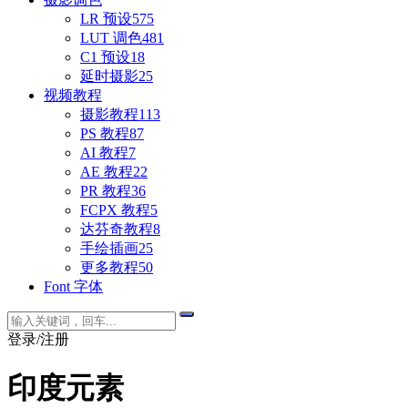
LR 预设
575
LUT 调色
481
C1 预设
18
延时摄影
25
视频教程
摄影教程
113
PS 教程
87
AI 教程
7
AE 教程
22
PR 教程
36
FCPX 教程
5
达芬奇教程
8
手绘插画
25
更多教程
50
Font 字体
登录/注册
印度元素