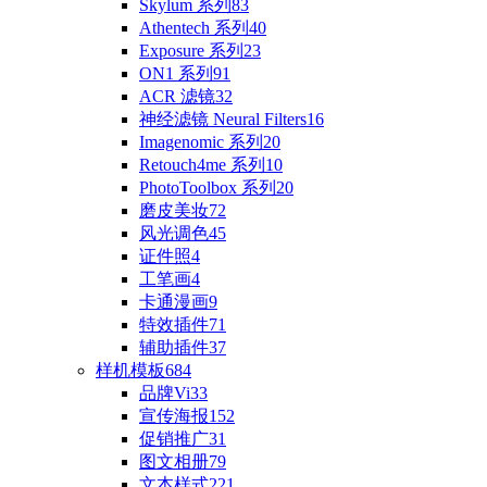
Skylum 系列
83
Athentech 系列
40
Exposure 系列
23
ON1 系列
91
ACR 滤镜
32
神经滤镜 Neural Filters
16
Imagenomic 系列
20
Retouch4me 系列
10
PhotoToolbox 系列
20
磨皮美妆
72
风光调色
45
证件照
4
工笔画
4
卡通漫画
9
特效插件
71
辅助插件
37
样机模板
684
品牌Vi
33
宣传海报
152
促销推广
31
图文相册
79
文本样式
221