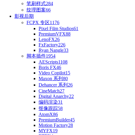
笔刷样式
284
纹理图案
66
影视后期
FCPX 专区
1176
Pixel Film Studios
61
PremiumVFX
88
LenoFX
26
FxFactory
226
Ryan Nangle
33
脚本插件
1954
AEScripts
1108
Boris FX
46
Video Copilot
15
Maxon 系列
80
Dehancer 系列
26
CineMatch
27
Digital Anarchy
22
编码渲染
31
抠像跟踪
58
AtomX
86
PremiumBuilder
45
Motion Factory
28
MYFX
19