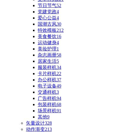
节日节气
52
党建党政
4
爱心公益
4
国潮古风
30
特效模板
212
美食餐饮
16
运动健身
4
美妆护理
1
杂志画册
58
居家生活
5
服装样机
34
卡片样机
22
办公样机
37
电子设备
49
交通样机
3
广告样机
94
包装样机
68
场景样机
91
其他
9
矢量设计
328
动作渐变
213