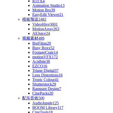
RTFX
4
Animation Studio
13
Motion Bro
39
EasyEdit Viewer
21
模板预设
2482
VideoHive
3001
MotionArray
263
AEJuice
24
视频素材
489
BigFilms
20
Busy Boxx
52
FootageCrate
14
motionVFX
172
Acidbite
38
EZCO
16
Triune Digital
37
Lens Distortions
16
Tropic Colour
41
Shutterstock
29
Rampant Design
7
CinePacks
20
配乐音效
500
AudioJungle
125
BOOM Library
117
CineTools
18