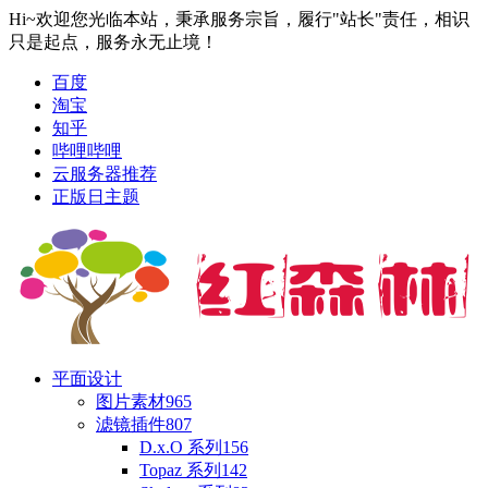
Hi~欢迎您光临本站，秉承服务宗旨，履行"站长"责任，相识
只是起点，服务永无止境！
百度
淘宝
知乎
哔哩哔哩
云服务器推荐
正版日主题
平面设计
图片素材
965
滤镜插件
807
D.x.O 系列
156
Topaz 系列
142