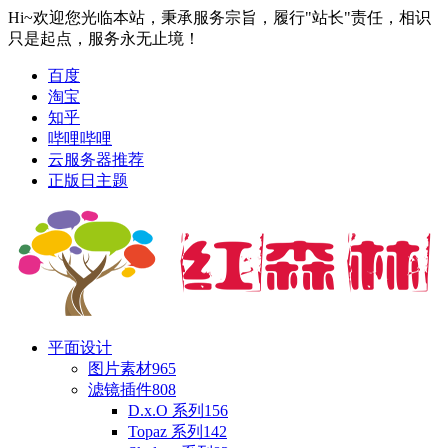
Hi~欢迎您光临本站，秉承服务宗旨，履行"站长"责任，相识
只是起点，服务永无止境！
百度
淘宝
知乎
哔哩哔哩
云服务器推荐
正版日主题
平面设计
图片素材
965
滤镜插件
808
D.x.O 系列
156
Topaz 系列
142