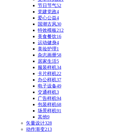
节日节气
52
党建党政
4
爱心公益
4
国潮古风
30
特效模板
212
美食餐饮
16
运动健身
4
美妆护理
1
杂志画册
58
居家生活
5
服装样机
34
卡片样机
22
办公样机
37
电子设备
49
交通样机
3
广告样机
94
包装样机
68
场景样机
91
其他
9
矢量设计
328
动作渐变
213