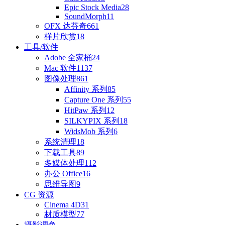
Epic Stock Media
28
SoundMorph
11
OFX 达芬奇
661
样片欣赏
18
工具/软件
Adobe 全家桶
24
Mac 软件
1137
图像处理
861
Affinity 系列
85
Capture One 系列
55
HitPaw 系列
12
SILKYPIX 系列
18
WidsMob 系列
6
系统清理
18
下载工具
89
多媒体处理
112
办公 Office
16
思维导图
9
CG 资源
Cinema 4D
31
材质模型
77
摄影调色