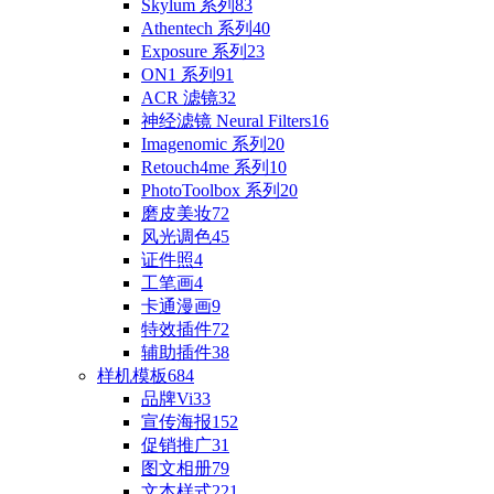
Skylum 系列
83
Athentech 系列
40
Exposure 系列
23
ON1 系列
91
ACR 滤镜
32
神经滤镜 Neural Filters
16
Imagenomic 系列
20
Retouch4me 系列
10
PhotoToolbox 系列
20
磨皮美妆
72
风光调色
45
证件照
4
工笔画
4
卡通漫画
9
特效插件
72
辅助插件
38
样机模板
684
品牌Vi
33
宣传海报
152
促销推广
31
图文相册
79
文本样式
221