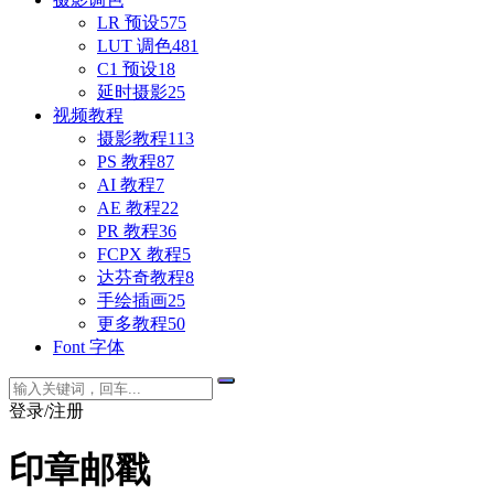
LR 预设
575
LUT 调色
481
C1 预设
18
延时摄影
25
视频教程
摄影教程
113
PS 教程
87
AI 教程
7
AE 教程
22
PR 教程
36
FCPX 教程
5
达芬奇教程
8
手绘插画
25
更多教程
50
Font 字体
登录/注册
印章邮戳