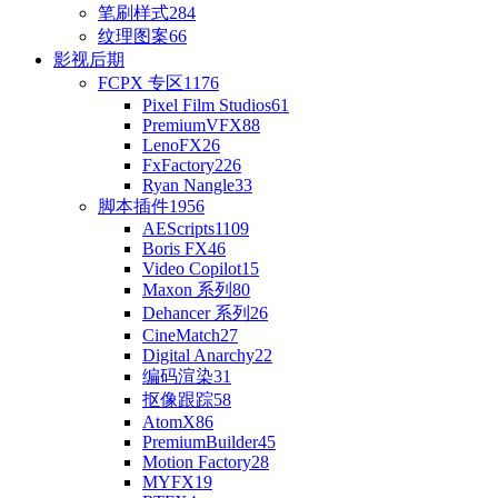
笔刷样式
284
纹理图案
66
影视后期
FCPX 专区
1176
Pixel Film Studios
61
PremiumVFX
88
LenoFX
26
FxFactory
226
Ryan Nangle
33
脚本插件
1956
AEScripts
1109
Boris FX
46
Video Copilot
15
Maxon 系列
80
Dehancer 系列
26
CineMatch
27
Digital Anarchy
22
编码渲染
31
抠像跟踪
58
AtomX
86
PremiumBuilder
45
Motion Factory
28
MYFX
19