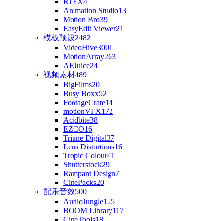
RTFX
4
Animation Studio
13
Motion Bro
39
EasyEdit Viewer
21
模板预设
2482
VideoHive
3001
MotionArray
263
AEJuice
24
视频素材
489
BigFilms
20
Busy Boxx
52
FootageCrate
14
motionVFX
172
Acidbite
38
EZCO
16
Triune Digital
37
Lens Distortions
16
Tropic Colour
41
Shutterstock
29
Rampant Design
7
CinePacks
20
配乐音效
500
AudioJungle
125
BOOM Library
117
CineTools
18