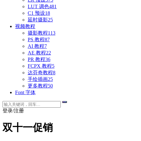
LUT 调色
481
C1 预设
18
延时摄影
25
视频教程
摄影教程
113
PS 教程
87
AI 教程
7
AE 教程
22
PR 教程
36
FCPX 教程
5
达芬奇教程
8
手绘插画
25
更多教程
50
Font 字体
登录/注册
双十一促销