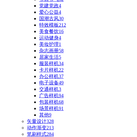
党建党政
4
爱心公益
4
国潮古风
30
特效模板
212
美食餐饮
16
运动健身
4
美妆护理
1
杂志画册
58
居家生活
5
服装样机
34
卡片样机
22
办公样机
37
电子设备
49
交通样机
3
广告样机
94
包装样机
68
场景样机
91
其他
9
矢量设计
328
动作渐变
213
笔刷样式
284