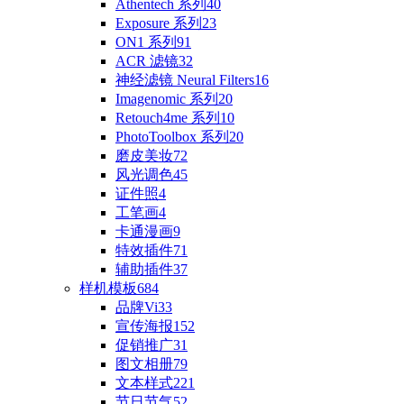
Athentech 系列
40
Exposure 系列
23
ON1 系列
91
ACR 滤镜
32
神经滤镜 Neural Filters
16
Imagenomic 系列
20
Retouch4me 系列
10
PhotoToolbox 系列
20
磨皮美妆
72
风光调色
45
证件照
4
工笔画
4
卡通漫画
9
特效插件
71
辅助插件
37
样机模板
684
品牌Vi
33
宣传海报
152
促销推广
31
图文相册
79
文本样式
221
节日节气
52