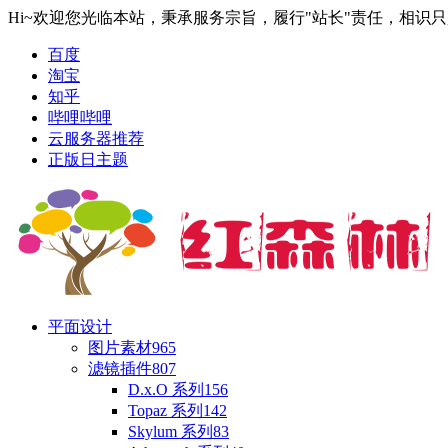
Hi~欢迎您光临本站，秉承服务宗旨，履行"站长"责任，相识
百度
淘宝
知乎
哔哩哔哩
云服务器推荐
正版日主题
平面设计
图片素材
965
滤镜插件
807
D.x.O 系列
156
Topaz 系列
142
Skylum 系列
83