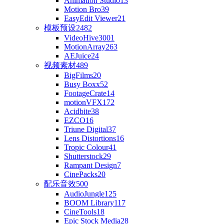
Animation Studio
13
Motion Bro
39
EasyEdit Viewer
21
模板预设
2482
VideoHive
3001
MotionArray
263
AEJuice
24
视频素材
489
BigFilms
20
Busy Boxx
52
FootageCrate
14
motionVFX
172
Acidbite
38
EZCO
16
Triune Digital
37
Lens Distortions
16
Tropic Colour
41
Shutterstock
29
Rampant Design
7
CinePacks
20
配乐音效
500
AudioJungle
125
BOOM Library
117
CineTools
18
Epic Stock Media
28