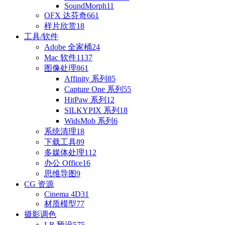
SoundMorph
11
OFX 达芬奇
661
样片欣赏
18
工具/软件
Adobe 全家桶
24
Mac 软件
1137
图像处理
861
Affinity 系列
85
Capture One 系列
55
HitPaw 系列
12
SILKYPIX 系列
18
WidsMob 系列
6
系统清理
18
下载工具
89
多媒体处理
112
办公 Office
16
思维导图
9
CG 资源
Cinema 4D
31
材质模型
77
摄影调色
LR 预设
575