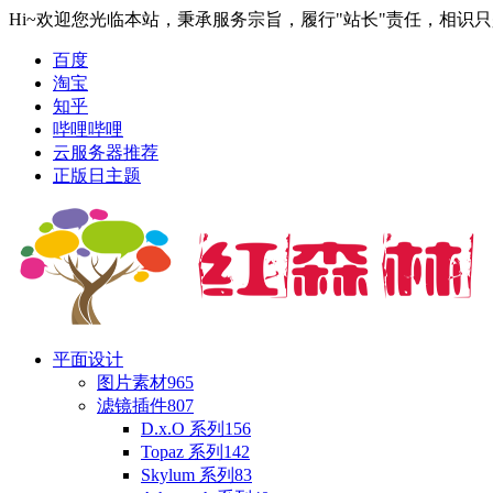
Hi~欢迎您光临本站，秉承服务宗旨，履行"站长"责任，相识
百度
淘宝
知乎
哔哩哔哩
云服务器推荐
正版日主题
平面设计
图片素材
965
滤镜插件
807
D.x.O 系列
156
Topaz 系列
142
Skylum 系列
83