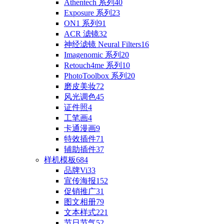
Athentech 系列
40
Exposure 系列
23
ON1 系列
91
ACR 滤镜
32
神经滤镜 Neural Filters
16
Imagenomic 系列
20
Retouch4me 系列
10
PhotoToolbox 系列
20
磨皮美妆
72
风光调色
45
证件照
4
工笔画
4
卡通漫画
9
特效插件
71
辅助插件
37
样机模板
684
品牌Vi
33
宣传海报
152
促销推广
31
图文相册
79
文本样式
221
节日节气
52