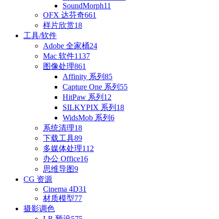
SoundMorph
11
OFX 达芬奇
661
样片欣赏
18
工具/软件
Adobe 全家桶
24
Mac 软件
1137
图像处理
861
Affinity 系列
85
Capture One 系列
55
HitPaw 系列
12
SILKYPIX 系列
18
WidsMob 系列
6
系统清理
18
下载工具
89
多媒体处理
112
办公 Office
16
思维导图
9
CG 资源
Cinema 4D
31
材质模型
77
摄影调色
LR 预设
575