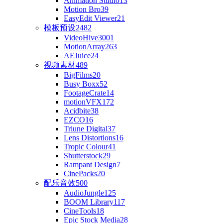
Animation Studio
13
Motion Bro
39
EasyEdit Viewer
21
模板预设
2482
VideoHive
3001
MotionArray
263
AEJuice
24
视频素材
489
BigFilms
20
Busy Boxx
52
FootageCrate
14
motionVFX
172
Acidbite
38
EZCO
16
Triune Digital
37
Lens Distortions
16
Tropic Colour
41
Shutterstock
29
Rampant Design
7
CinePacks
20
配乐音效
500
AudioJungle
125
BOOM Library
117
CineTools
18
Epic Stock Media
28