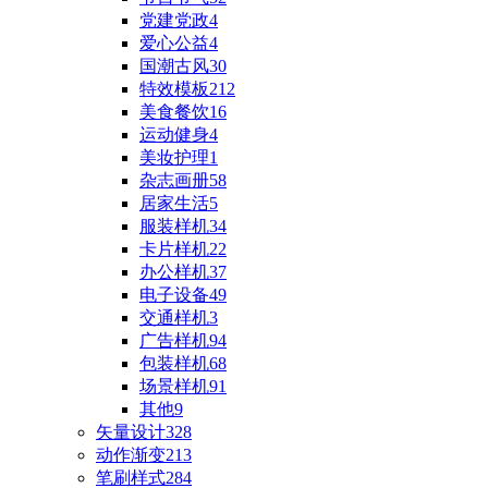
党建党政
4
爱心公益
4
国潮古风
30
特效模板
212
美食餐饮
16
运动健身
4
美妆护理
1
杂志画册
58
居家生活
5
服装样机
34
卡片样机
22
办公样机
37
电子设备
49
交通样机
3
广告样机
94
包装样机
68
场景样机
91
其他
9
矢量设计
328
动作渐变
213
笔刷样式
284