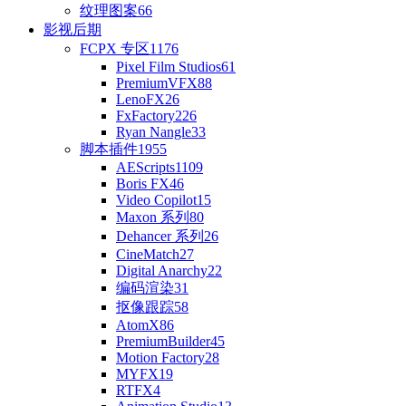
纹理图案
66
影视后期
FCPX 专区
1176
Pixel Film Studios
61
PremiumVFX
88
LenoFX
26
FxFactory
226
Ryan Nangle
33
脚本插件
1955
AEScripts
1109
Boris FX
46
Video Copilot
15
Maxon 系列
80
Dehancer 系列
26
CineMatch
27
Digital Anarchy
22
编码渲染
31
抠像跟踪
58
AtomX
86
PremiumBuilder
45
Motion Factory
28
MYFX
19
RTFX
4