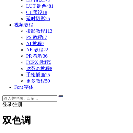
LUT 调色
481
C1 预设
18
延时摄影
25
视频教程
摄影教程
113
PS 教程
87
AI 教程
7
AE 教程
22
PR 教程
36
FCPX 教程
5
达芬奇教程
8
手绘插画
25
更多教程
50
Font 字体
登录/注册
双色调