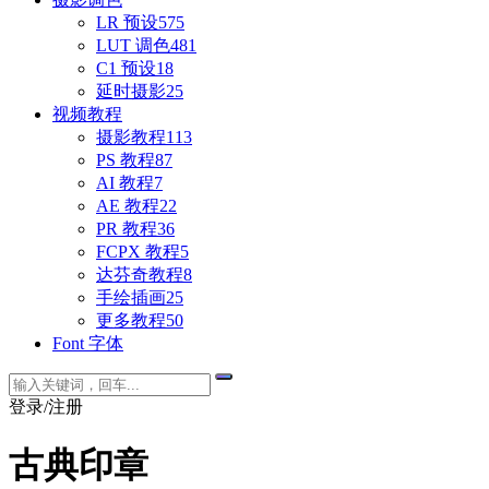
LR 预设
575
LUT 调色
481
C1 预设
18
延时摄影
25
视频教程
摄影教程
113
PS 教程
87
AI 教程
7
AE 教程
22
PR 教程
36
FCPX 教程
5
达芬奇教程
8
手绘插画
25
更多教程
50
Font 字体
登录/注册
古典印章