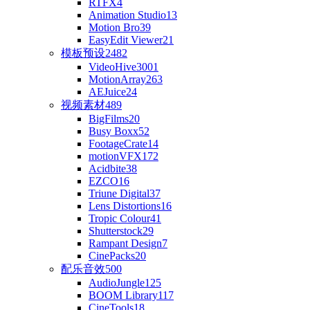
RTFX
4
Animation Studio
13
Motion Bro
39
EasyEdit Viewer
21
模板预设
2482
VideoHive
3001
MotionArray
263
AEJuice
24
视频素材
489
BigFilms
20
Busy Boxx
52
FootageCrate
14
motionVFX
172
Acidbite
38
EZCO
16
Triune Digital
37
Lens Distortions
16
Tropic Colour
41
Shutterstock
29
Rampant Design
7
CinePacks
20
配乐音效
500
AudioJungle
125
BOOM Library
117
CineTools
18