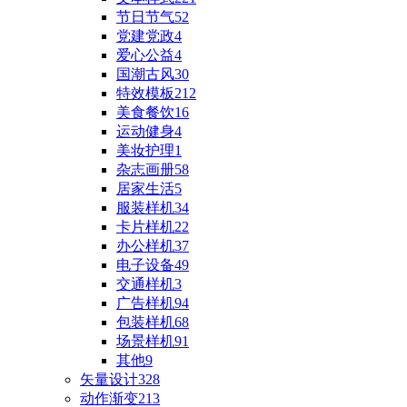
节日节气
52
党建党政
4
爱心公益
4
国潮古风
30
特效模板
212
美食餐饮
16
运动健身
4
美妆护理
1
杂志画册
58
居家生活
5
服装样机
34
卡片样机
22
办公样机
37
电子设备
49
交通样机
3
广告样机
94
包装样机
68
场景样机
91
其他
9
矢量设计
328
动作渐变
213