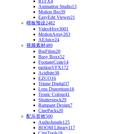
RTFX
4
Animation Studio
13
Motion Bro
39
EasyEdit Viewer
21
模板预设
2482
VideoHive
3001
MotionArray
263
AEJuice
24
视频素材
489
BigFilms
20
Busy Boxx
52
FootageCrate
14
motionVFX
172
Acidbite
38
EZCO
16
Triune Digital
37
Lens Distortions
16
Tropic Colour
41
Shutterstock
29
Rampant Design
7
CinePacks
20
配乐音效
500
AudioJungle
125
BOOM Library
117
CineTools
18