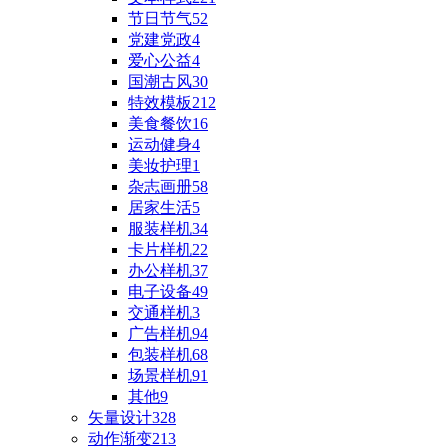
节日节气
52
党建党政
4
爱心公益
4
国潮古风
30
特效模板
212
美食餐饮
16
运动健身
4
美妆护理
1
杂志画册
58
居家生活
5
服装样机
34
卡片样机
22
办公样机
37
电子设备
49
交通样机
3
广告样机
94
包装样机
68
场景样机
91
其他
9
矢量设计
328
动作渐变
213