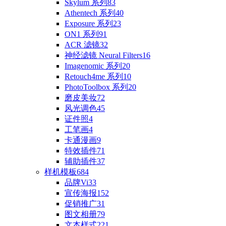
Skylum 系列
83
Athentech 系列
40
Exposure 系列
23
ON1 系列
91
ACR 滤镜
32
神经滤镜 Neural Filters
16
Imagenomic 系列
20
Retouch4me 系列
10
PhotoToolbox 系列
20
磨皮美妆
72
风光调色
45
证件照
4
工笔画
4
卡通漫画
9
特效插件
71
辅助插件
37
样机模板
684
品牌Vi
33
宣传海报
152
促销推广
31
图文相册
79
文本样式
221