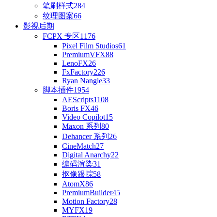
笔刷样式
284
纹理图案
66
影视后期
FCPX 专区
1176
Pixel Film Studios
61
PremiumVFX
88
LenoFX
26
FxFactory
226
Ryan Nangle
33
脚本插件
1954
AEScripts
1108
Boris FX
46
Video Copilot
15
Maxon 系列
80
Dehancer 系列
26
CineMatch
27
Digital Anarchy
22
编码渲染
31
抠像跟踪
58
AtomX
86
PremiumBuilder
45
Motion Factory
28
MYFX
19