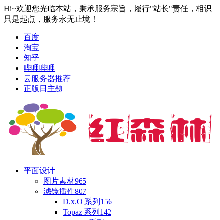
Hi~欢迎您光临本站，秉承服务宗旨，履行"站长"责任，相识
只是起点，服务永无止境！
百度
淘宝
知乎
哔哩哔哩
云服务器推荐
正版日主题
平面设计
图片素材
965
滤镜插件
807
D.x.O 系列
156
Topaz 系列
142