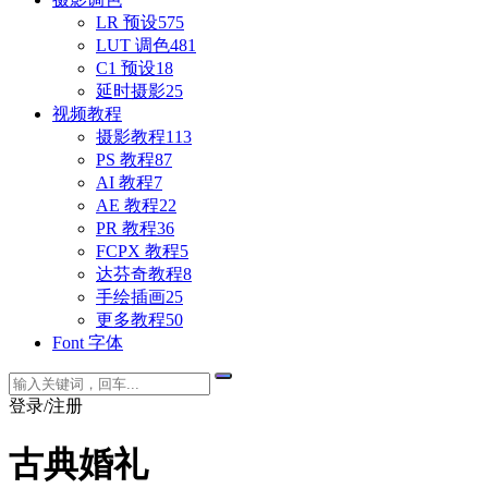
LR 预设
575
LUT 调色
481
C1 预设
18
延时摄影
25
视频教程
摄影教程
113
PS 教程
87
AI 教程
7
AE 教程
22
PR 教程
36
FCPX 教程
5
达芬奇教程
8
手绘插画
25
更多教程
50
Font 字体
登录/注册
古典婚礼