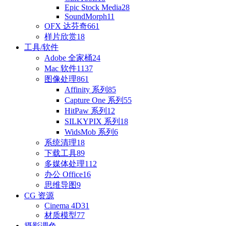
Epic Stock Media
28
SoundMorph
11
OFX 达芬奇
661
样片欣赏
18
工具/软件
Adobe 全家桶
24
Mac 软件
1137
图像处理
861
Affinity 系列
85
Capture One 系列
55
HitPaw 系列
12
SILKYPIX 系列
18
WidsMob 系列
6
系统清理
18
下载工具
89
多媒体处理
112
办公 Office
16
思维导图
9
CG 资源
Cinema 4D
31
材质模型
77
摄影调色