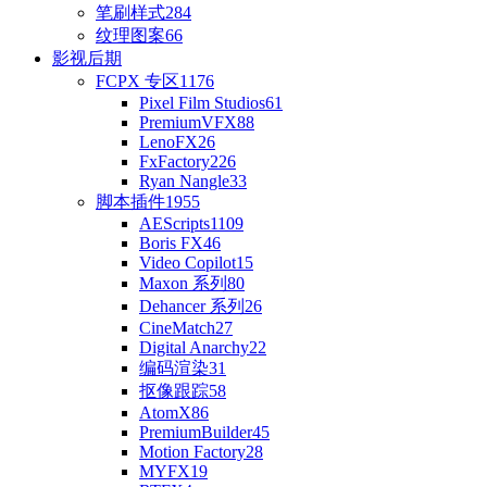
笔刷样式
284
纹理图案
66
影视后期
FCPX 专区
1176
Pixel Film Studios
61
PremiumVFX
88
LenoFX
26
FxFactory
226
Ryan Nangle
33
脚本插件
1955
AEScripts
1109
Boris FX
46
Video Copilot
15
Maxon 系列
80
Dehancer 系列
26
CineMatch
27
Digital Anarchy
22
编码渲染
31
抠像跟踪
58
AtomX
86
PremiumBuilder
45
Motion Factory
28
MYFX
19