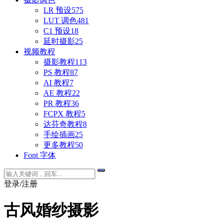
LR 预设
575
LUT 调色
481
C1 预设
18
延时摄影
25
视频教程
摄影教程
113
PS 教程
87
AI 教程
7
AE 教程
22
PR 教程
36
FCPX 教程
5
达芬奇教程
8
手绘插画
25
更多教程
50
Font 字体
登录/注册
古风婚纱摄影