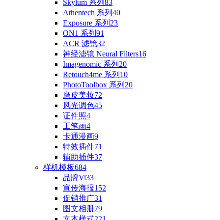
Skylum 系列
83
Athentech 系列
40
Exposure 系列
23
ON1 系列
91
ACR 滤镜
32
神经滤镜 Neural Filters
16
Imagenomic 系列
20
Retouch4me 系列
10
PhotoToolbox 系列
20
磨皮美妆
72
风光调色
45
证件照
4
工笔画
4
卡通漫画
9
特效插件
71
辅助插件
37
样机模板
684
品牌Vi
33
宣传海报
152
促销推广
31
图文相册
79
文本样式
221