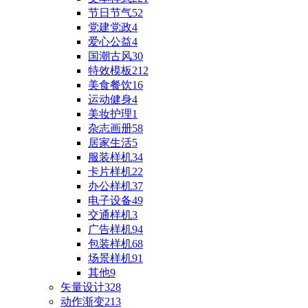
节日节气
52
党建党政
4
爱心公益
4
国潮古风
30
特效模板
212
美食餐饮
16
运动健身
4
美妆护理
1
杂志画册
58
居家生活
5
服装样机
34
卡片样机
22
办公样机
37
电子设备
49
交通样机
3
广告样机
94
包装样机
68
场景样机
91
其他
9
矢量设计
328
动作渐变
213