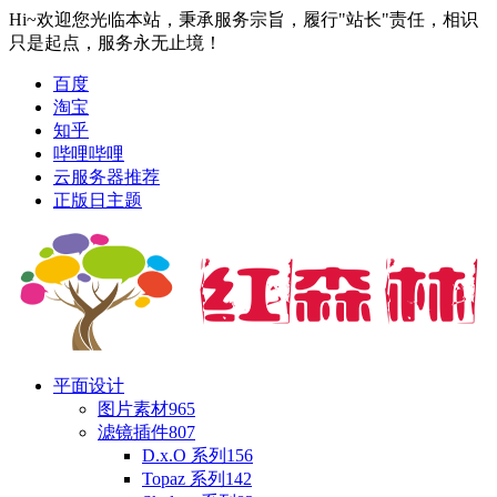
Hi~欢迎您光临本站，秉承服务宗旨，履行"站长"责任，相识
只是起点，服务永无止境！
百度
淘宝
知乎
哔哩哔哩
云服务器推荐
正版日主题
平面设计
图片素材
965
滤镜插件
807
D.x.O 系列
156
Topaz 系列
142