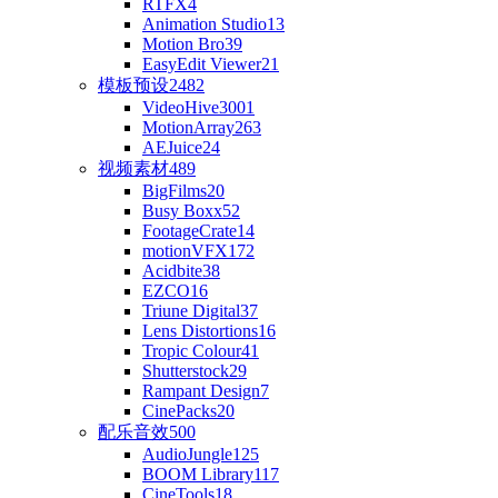
RTFX
4
Animation Studio
13
Motion Bro
39
EasyEdit Viewer
21
模板预设
2482
VideoHive
3001
MotionArray
263
AEJuice
24
视频素材
489
BigFilms
20
Busy Boxx
52
FootageCrate
14
motionVFX
172
Acidbite
38
EZCO
16
Triune Digital
37
Lens Distortions
16
Tropic Colour
41
Shutterstock
29
Rampant Design
7
CinePacks
20
配乐音效
500
AudioJungle
125
BOOM Library
117
CineTools
18