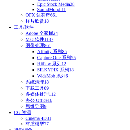
Epic Stock Media
28
SoundMorph
11
OFX 达芬奇
661
样片欣赏
18
工具/软件
Adobe 全家桶
24
Mac 软件
1137
图像处理
861
Affinity 系列
85
Capture One 系列
55
HitPaw 系列
12
SILKYPIX 系列
18
WidsMob 系列
6
系统清理
18
下载工具
89
多媒体处理
112
办公 Office
16
思维导图
9
CG 资源
Cinema 4D
31
材质模型
77
摄影调色