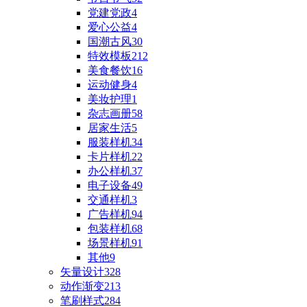
党建党政
4
爱心公益
4
国潮古风
30
特效模板
212
美食餐饮
16
运动健身
4
美妆护理
1
杂志画册
58
居家生活
5
服装样机
34
卡片样机
22
办公样机
37
电子设备
49
交通样机
3
广告样机
94
包装样机
68
场景样机
91
其他
9
矢量设计
328
动作渐变
213
笔刷样式
284