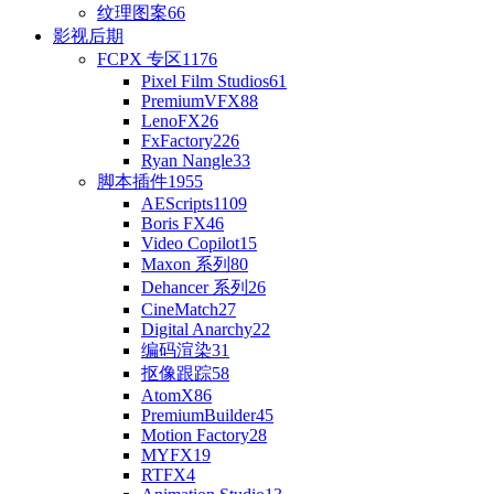
纹理图案
66
影视后期
FCPX 专区
1176
Pixel Film Studios
61
PremiumVFX
88
LenoFX
26
FxFactory
226
Ryan Nangle
33
脚本插件
1955
AEScripts
1109
Boris FX
46
Video Copilot
15
Maxon 系列
80
Dehancer 系列
26
CineMatch
27
Digital Anarchy
22
编码渲染
31
抠像跟踪
58
AtomX
86
PremiumBuilder
45
Motion Factory
28
MYFX
19
RTFX
4