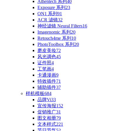
Athentech 系列
40
Exposure 系列
23
ON1 系列
91
ACR 滤镜
32
神经滤镜 Neural Filters
16
Imagenomic 系列
20
Retouch4me 系列
10
PhotoToolbox 系列
20
磨皮美妆
72
风光调色
45
证件照
4
工笔画
4
卡通漫画
9
特效插件
71
辅助插件
37
样机模板
684
品牌Vi
33
宣传海报
152
促销推广
31
图文相册
79
文本样式
221
节日节气
52