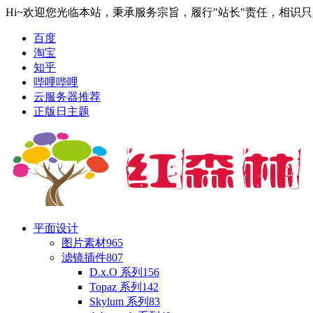
Hi~欢迎您光临本站，秉承服务宗旨，履行"站长"责任，相识
百度
淘宝
知乎
哔哩哔哩
云服务器推荐
正版日主题
平面设计
图片素材
965
滤镜插件
807
D.x.O 系列
156
Topaz 系列
142
Skylum 系列
83