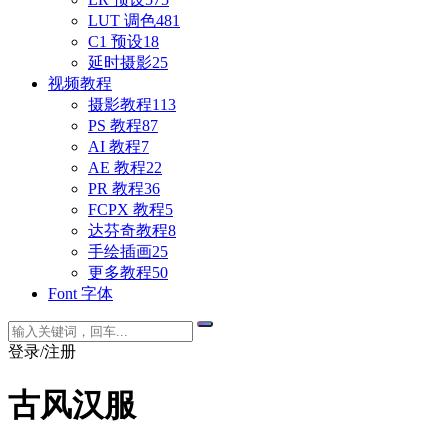
LUT 调色
481
C1 预设
18
延时摄影
25
视频教程
摄影教程
113
PS 教程
87
AI 教程
7
AE 教程
22
PR 教程
36
FCPX 教程
5
达芬奇教程
8
手绘插画
25
更多教程
50
Font 字体
登录/注册
古风汉服