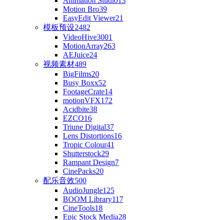
Animation Studio
13
Motion Bro
39
EasyEdit Viewer
21
模板预设
2482
VideoHive
3001
MotionArray
263
AEJuice
24
视频素材
489
BigFilms
20
Busy Boxx
52
FootageCrate
14
motionVFX
172
Acidbite
38
EZCO
16
Triune Digital
37
Lens Distortions
16
Tropic Colour
41
Shutterstock
29
Rampant Design
7
CinePacks
20
配乐音效
500
AudioJungle
125
BOOM Library
117
CineTools
18
Epic Stock Media
28