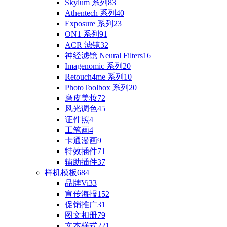
Skylum 系列
83
Athentech 系列
40
Exposure 系列
23
ON1 系列
91
ACR 滤镜
32
神经滤镜 Neural Filters
16
Imagenomic 系列
20
Retouch4me 系列
10
PhotoToolbox 系列
20
磨皮美妆
72
风光调色
45
证件照
4
工笔画
4
卡通漫画
9
特效插件
71
辅助插件
37
样机模板
684
品牌Vi
33
宣传海报
152
促销推广
31
图文相册
79
文本样式
221