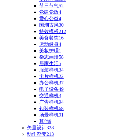
节日节气
52
党建党政
4
爱心公益
4
国潮古风
30
特效模板
212
美食餐饮
16
运动健身
4
美妆护理
1
杂志画册
58
居家生活
5
服装样机
34
卡片样机
22
办公样机
37
电子设备
49
交通样机
3
广告样机
94
包装样机
68
场景样机
91
其他
9
矢量设计
328
动作渐变
213