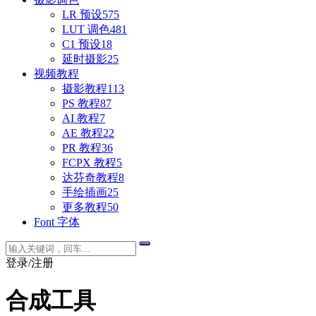
LR 预设
575
LUT 调色
481
C1 预设
18
延时摄影
25
视频教程
摄影教程
113
PS 教程
87
AI 教程
7
AE 教程
22
PR 教程
36
FCPX 教程
5
达芬奇教程
8
手绘插画
25
更多教程
50
Font 字体
登录/注册
合成工具