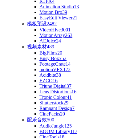
RTFX
4
Animation Studio
13
Motion Bro
39
EasyEdit Viewer
21
模板预设
2482
VideoHive
3001
MotionArray
263
AEJuice
24
视频素材
489
BigFilms
20
Busy Boxx
52
FootageCrate
14
motionVFX
172
Acidbite
38
EZCO
16
Triune Digital
37
Lens Distortions
16
Tropic Colour
41
Shutterstock
29
Rampant Design
7
CinePacks
20
配乐音效
500
AudioJungle
125
BOOM Library
117
CineTools
18