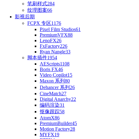
笔刷样式
284
纹理图案
66
影视后期
FCPX 专区
1176
Pixel Film Studios
61
PremiumVFX
88
LenoFX
26
FxFactory
226
Ryan Nangle
33
脚本插件
1954
AEScripts
1108
Boris FX
46
Video Copilot
15
Maxon 系列
80
Dehancer 系列
26
CineMatch
27
Digital Anarchy
22
编码渲染
31
抠像跟踪
58
AtomX
86
PremiumBuilder
45
Motion Factory
28
MYFX
19