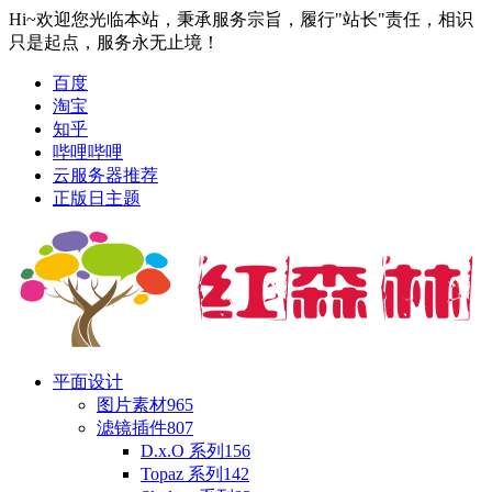
Hi~欢迎您光临本站，秉承服务宗旨，履行"站长"责任，相识
只是起点，服务永无止境！
百度
淘宝
知乎
哔哩哔哩
云服务器推荐
正版日主题
平面设计
图片素材
965
滤镜插件
807
D.x.O 系列
156
Topaz 系列
142