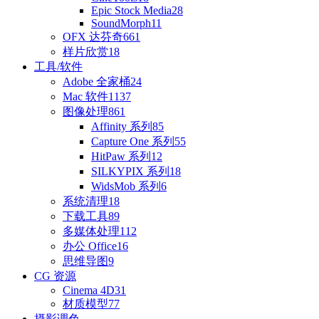
Epic Stock Media
28
SoundMorph
11
OFX 达芬奇
661
样片欣赏
18
工具/软件
Adobe 全家桶
24
Mac 软件
1137
图像处理
861
Affinity 系列
85
Capture One 系列
55
HitPaw 系列
12
SILKYPIX 系列
18
WidsMob 系列
6
系统清理
18
下载工具
89
多媒体处理
112
办公 Office
16
思维导图
9
CG 资源
Cinema 4D
31
材质模型
77
摄影调色