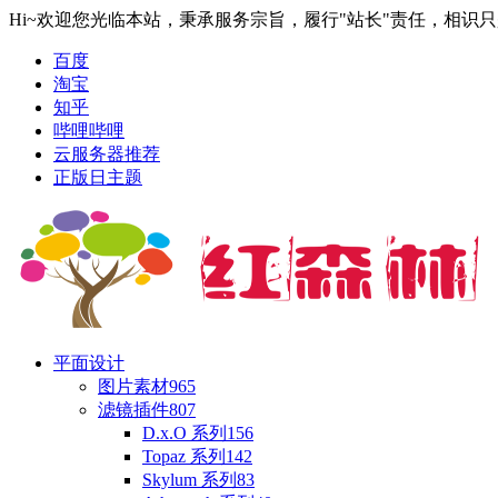
Hi~欢迎您光临本站，秉承服务宗旨，履行"站长"责任，相识
百度
淘宝
知乎
哔哩哔哩
云服务器推荐
正版日主题
平面设计
图片素材
965
滤镜插件
807
D.x.O 系列
156
Topaz 系列
142
Skylum 系列
83