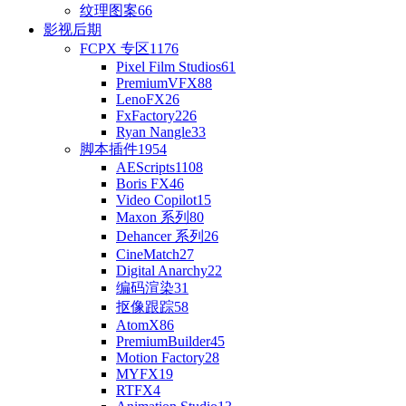
纹理图案
66
影视后期
FCPX 专区
1176
Pixel Film Studios
61
PremiumVFX
88
LenoFX
26
FxFactory
226
Ryan Nangle
33
脚本插件
1954
AEScripts
1108
Boris FX
46
Video Copilot
15
Maxon 系列
80
Dehancer 系列
26
CineMatch
27
Digital Anarchy
22
编码渲染
31
抠像跟踪
58
AtomX
86
PremiumBuilder
45
Motion Factory
28
MYFX
19
RTFX
4