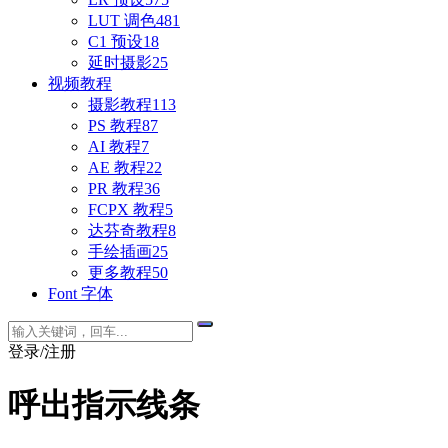
LUT 调色
481
C1 预设
18
延时摄影
25
视频教程
摄影教程
113
PS 教程
87
AI 教程
7
AE 教程
22
PR 教程
36
FCPX 教程
5
达芬奇教程
8
手绘插画
25
更多教程
50
Font 字体
登录/注册
呼出指示线条