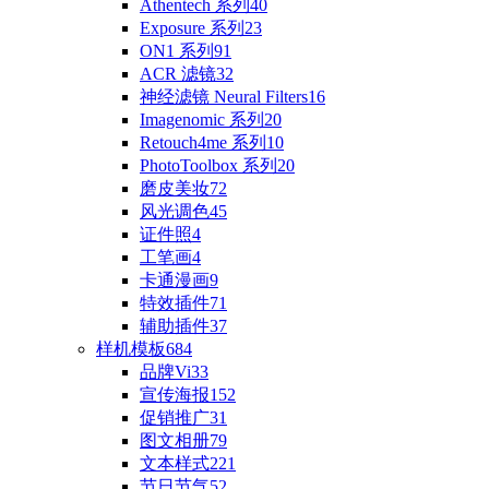
Athentech 系列
40
Exposure 系列
23
ON1 系列
91
ACR 滤镜
32
神经滤镜 Neural Filters
16
Imagenomic 系列
20
Retouch4me 系列
10
PhotoToolbox 系列
20
磨皮美妆
72
风光调色
45
证件照
4
工笔画
4
卡通漫画
9
特效插件
71
辅助插件
37
样机模板
684
品牌Vi
33
宣传海报
152
促销推广
31
图文相册
79
文本样式
221
节日节气
52