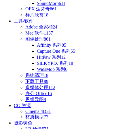
SoundMorph
11
OFX 达芬奇
661
样片欣赏
18
工具/软件
Adobe 全家桶
24
Mac 软件
1137
图像处理
861
Affinity 系列
85
Capture One 系列
55
HitPaw 系列
12
SILKYPIX 系列
18
WidsMob 系列
6
系统清理
18
下载工具
89
多媒体处理
112
办公 Office
16
思维导图
9
CG 资源
Cinema 4D
31
材质模型
77
摄影调色
LR 预设
575