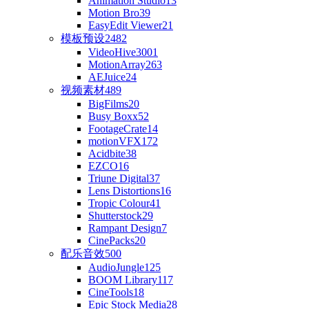
Animation Studio
13
Motion Bro
39
EasyEdit Viewer
21
模板预设
2482
VideoHive
3001
MotionArray
263
AEJuice
24
视频素材
489
BigFilms
20
Busy Boxx
52
FootageCrate
14
motionVFX
172
Acidbite
38
EZCO
16
Triune Digital
37
Lens Distortions
16
Tropic Colour
41
Shutterstock
29
Rampant Design
7
CinePacks
20
配乐音效
500
AudioJungle
125
BOOM Library
117
CineTools
18
Epic Stock Media
28