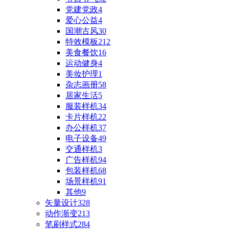
党建党政
4
爱心公益
4
国潮古风
30
特效模板
212
美食餐饮
16
运动健身
4
美妆护理
1
杂志画册
58
居家生活
5
服装样机
34
卡片样机
22
办公样机
37
电子设备
49
交通样机
3
广告样机
94
包装样机
68
场景样机
91
其他
9
矢量设计
328
动作渐变
213
笔刷样式
284