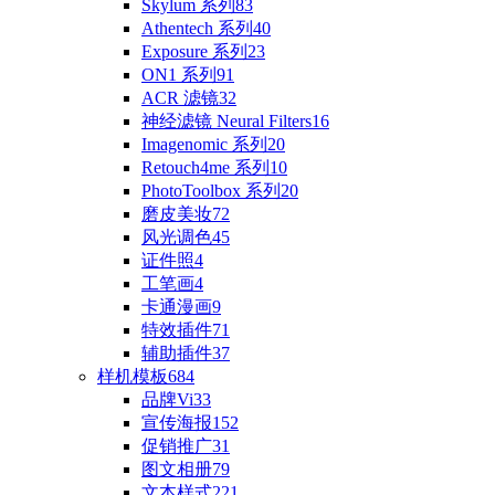
Skylum 系列
83
Athentech 系列
40
Exposure 系列
23
ON1 系列
91
ACR 滤镜
32
神经滤镜 Neural Filters
16
Imagenomic 系列
20
Retouch4me 系列
10
PhotoToolbox 系列
20
磨皮美妆
72
风光调色
45
证件照
4
工笔画
4
卡通漫画
9
特效插件
71
辅助插件
37
样机模板
684
品牌Vi
33
宣传海报
152
促销推广
31
图文相册
79
文本样式
221