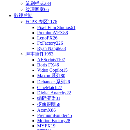
笔刷样式
284
纹理图案
66
影视后期
FCPX 专区
1176
Pixel Film Studios
61
PremiumVFX
88
LenoFX
26
FxFactory
226
Ryan Nangle
33
脚本插件
1953
AEScripts
1107
Boris FX
46
Video Copilot
15
Maxon 系列
80
Dehancer 系列
26
CineMatch
27
Digital Anarchy
22
编码渲染
31
抠像跟踪
58
AtomX
86
PremiumBuilder
45
Motion Factory
28
MYFX
19