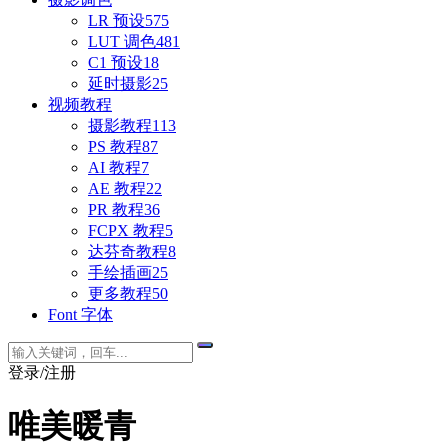
LR 预设
575
LUT 调色
481
C1 预设
18
延时摄影
25
视频教程
摄影教程
113
PS 教程
87
AI 教程
7
AE 教程
22
PR 教程
36
FCPX 教程
5
达芬奇教程
8
手绘插画
25
更多教程
50
Font 字体
登录/注册
唯美暖青