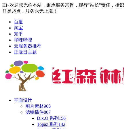
Hi~欢迎您光临本站，秉承服务宗旨，履行"站长"责任，相识
只是起点，服务永无止境！
百度
淘宝
知乎
哔哩哔哩
云服务器推荐
正版日主题
平面设计
图片素材
965
滤镜插件
807
D.x.O 系列
156
Topaz 系列
142