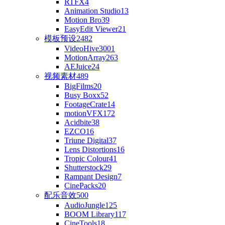
RTFX
4
Animation Studio
13
Motion Bro
39
EasyEdit Viewer
21
模板预设
2482
VideoHive
3001
MotionArray
263
AEJuice
24
视频素材
489
BigFilms
20
Busy Boxx
52
FootageCrate
14
motionVFX
172
Acidbite
38
EZCO
16
Triune Digital
37
Lens Distortions
16
Tropic Colour
41
Shutterstock
29
Rampant Design
7
CinePacks
20
配乐音效
500
AudioJungle
125
BOOM Library
117
CineTools
18