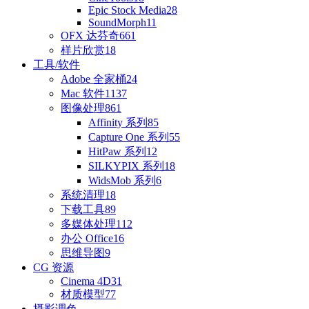
Epic Stock Media
28
SoundMorph
11
OFX 达芬奇
661
样片欣赏
18
工具/软件
Adobe 全家桶
24
Mac 软件
1137
图像处理
861
Affinity 系列
85
Capture One 系列
55
HitPaw 系列
12
SILKYPIX 系列
18
WidsMob 系列
6
系统清理
18
下载工具
89
多媒体处理
112
办公 Office
16
思维导图
9
CG 资源
Cinema 4D
31
材质模型
77
摄影调色