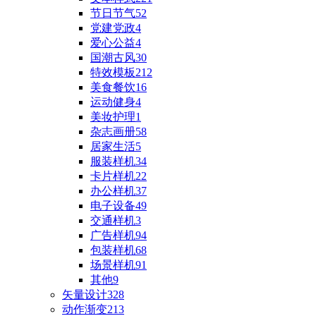
节日节气
52
党建党政
4
爱心公益
4
国潮古风
30
特效模板
212
美食餐饮
16
运动健身
4
美妆护理
1
杂志画册
58
居家生活
5
服装样机
34
卡片样机
22
办公样机
37
电子设备
49
交通样机
3
广告样机
94
包装样机
68
场景样机
91
其他
9
矢量设计
328
动作渐变
213