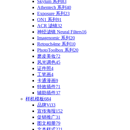
Skylum 系列
83
Athentech 系列
40
Exposure 系列
23
ON1 系列
91
ACR 滤镜
32
神经滤镜 Neural Filters
16
Imagenomic 系列
20
Retouch4me 系列
10
PhotoToolbox 系列
20
磨皮美妆
72
风光调色
45
证件照
4
工笔画
4
卡通漫画
9
特效插件
71
辅助插件
37
样机模板
684
品牌Vi
33
宣传海报
152
促销推广
31
图文相册
79
文本样式
221