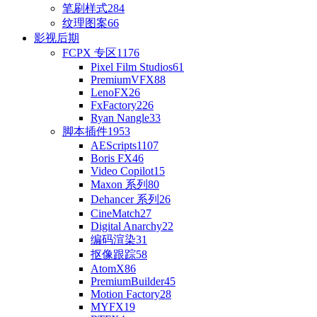
笔刷样式
284
纹理图案
66
影视后期
FCPX 专区
1176
Pixel Film Studios
61
PremiumVFX
88
LenoFX
26
FxFactory
226
Ryan Nangle
33
脚本插件
1953
AEScripts
1107
Boris FX
46
Video Copilot
15
Maxon 系列
80
Dehancer 系列
26
CineMatch
27
Digital Anarchy
22
编码渲染
31
抠像跟踪
58
AtomX
86
PremiumBuilder
45
Motion Factory
28
MYFX
19