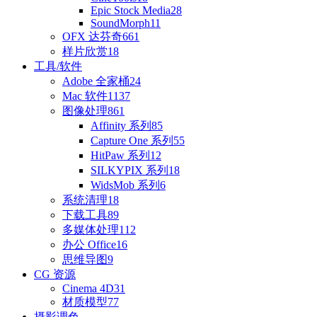
Epic Stock Media
28
SoundMorph
11
OFX 达芬奇
661
样片欣赏
18
工具/软件
Adobe 全家桶
24
Mac 软件
1137
图像处理
861
Affinity 系列
85
Capture One 系列
55
HitPaw 系列
12
SILKYPIX 系列
18
WidsMob 系列
6
系统清理
18
下载工具
89
多媒体处理
112
办公 Office
16
思维导图
9
CG 资源
Cinema 4D
31
材质模型
77
摄影调色