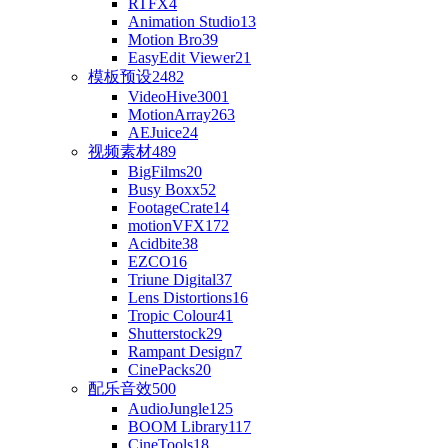
RTFX
4
Animation Studio
13
Motion Bro
39
EasyEdit Viewer
21
模板预设
2482
VideoHive
3001
MotionArray
263
AEJuice
24
视频素材
489
BigFilms
20
Busy Boxx
52
FootageCrate
14
motionVFX
172
Acidbite
38
EZCO
16
Triune Digital
37
Lens Distortions
16
Tropic Colour
41
Shutterstock
29
Rampant Design
7
CinePacks
20
配乐音效
500
AudioJungle
125
BOOM Library
117
CineTools
18