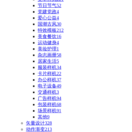
节日节气
52
党建党政
4
爱心公益
4
国潮古风
30
特效模板
212
美食餐饮
16
运动健身
4
美妆护理
1
杂志画册
58
居家生活
5
服装样机
34
卡片样机
22
办公样机
37
电子设备
49
交通样机
3
广告样机
94
包装样机
68
场景样机
91
其他
9
矢量设计
328
动作渐变
213