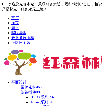
Hi~欢迎您光临本站，秉承服务宗旨，履行"站长"责任，相识
只是起点，服务永无止境！
百度
淘宝
知乎
哔哩哔哩
云服务器推荐
正版日主题
平面设计
图片素材
965
滤镜插件
807
D.x.O 系列
156
Topaz 系列
142