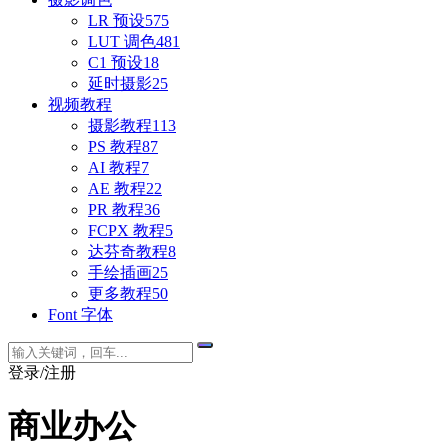
LR 预设
575
LUT 调色
481
C1 预设
18
延时摄影
25
视频教程
摄影教程
113
PS 教程
87
AI 教程
7
AE 教程
22
PR 教程
36
FCPX 教程
5
达芬奇教程
8
手绘插画
25
更多教程
50
Font 字体
登录/注册
商业办公