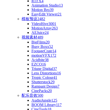
RTFX
4
Animation Studio
13
Motion Bro
39
EasyEdit Viewer
21
模板预设
2482
VideoHive
3001
MotionArray
263
AEJuice
24
视频素材
489
BigFilms
20
Busy Boxx
52
FootageCrate
14
motionVFX
172
Acidbite
38
EZCO
16
Triune Digital
37
Lens Distortions
16
Tropic Colour
41
Shutterstock
29
Rampant Design
7
CinePacks
20
配乐音效
500
AudioJungle
125
BOOM Library
117
CineTools
18