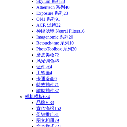
Skylum 系列
83
Athentech 系列
40
Exposure 系列
23
ON1 系列
91
ACR 滤镜
32
神经滤镜 Neural Filters
16
Imagenomic 系列
20
Retouch4me 系列
10
PhotoToolbox 系列
20
磨皮美妆
72
风光调色
45
证件照
4
工笔画
4
卡通漫画
9
特效插件
71
辅助插件
37
样机模板
684
品牌Vi
33
宣传海报
152
促销推广
31
图文相册
79
文本样式
221