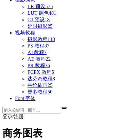
LR 预设
575
LUT 调色
481
C1 预设
18
延时摄影
25
视频教程
摄影教程
113
PS 教程
87
AI 教程
7
AE 教程
22
PR 教程
36
FCPX 教程
5
达芬奇教程
8
手绘插画
25
更多教程
50
Font 字体
登录/注册
商务图表