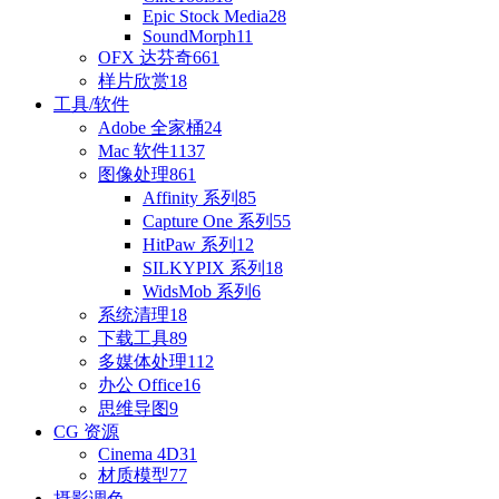
Epic Stock Media
28
SoundMorph
11
OFX 达芬奇
661
样片欣赏
18
工具/软件
Adobe 全家桶
24
Mac 软件
1137
图像处理
861
Affinity 系列
85
Capture One 系列
55
HitPaw 系列
12
SILKYPIX 系列
18
WidsMob 系列
6
系统清理
18
下载工具
89
多媒体处理
112
办公 Office
16
思维导图
9
CG 资源
Cinema 4D
31
材质模型
77
摄影调色