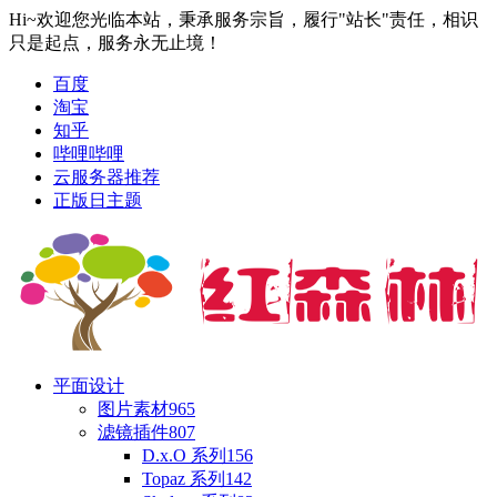
Hi~欢迎您光临本站，秉承服务宗旨，履行"站长"责任，相识
只是起点，服务永无止境！
百度
淘宝
知乎
哔哩哔哩
云服务器推荐
正版日主题
平面设计
图片素材
965
滤镜插件
807
D.x.O 系列
156
Topaz 系列
142