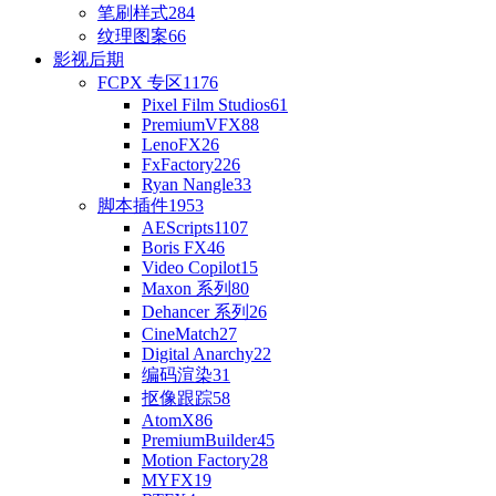
笔刷样式
284
纹理图案
66
影视后期
FCPX 专区
1176
Pixel Film Studios
61
PremiumVFX
88
LenoFX
26
FxFactory
226
Ryan Nangle
33
脚本插件
1953
AEScripts
1107
Boris FX
46
Video Copilot
15
Maxon 系列
80
Dehancer 系列
26
CineMatch
27
Digital Anarchy
22
编码渲染
31
抠像跟踪
58
AtomX
86
PremiumBuilder
45
Motion Factory
28
MYFX
19