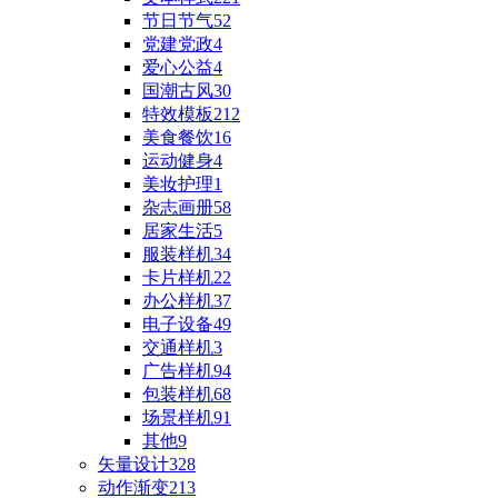
节日节气
52
党建党政
4
爱心公益
4
国潮古风
30
特效模板
212
美食餐饮
16
运动健身
4
美妆护理
1
杂志画册
58
居家生活
5
服装样机
34
卡片样机
22
办公样机
37
电子设备
49
交通样机
3
广告样机
94
包装样机
68
场景样机
91
其他
9
矢量设计
328
动作渐变
213