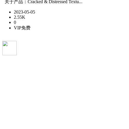
关于产品：Cracked & Distressed Textu...
2023-05-05
2.55K
0
VIP免费