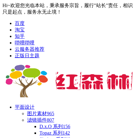
Hi~欢迎您光临本站，秉承服务宗旨，履行"站长"责任，相识
只是起点，服务永无止境！
百度
淘宝
知乎
哔哩哔哩
云服务器推荐
正版日主题
平面设计
图片素材
965
滤镜插件
807
D.x.O 系列
156
Topaz 系列
142