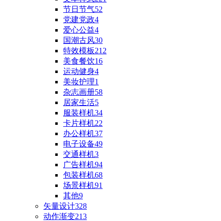
节日节气
52
党建党政
4
爱心公益
4
国潮古风
30
特效模板
212
美食餐饮
16
运动健身
4
美妆护理
1
杂志画册
58
居家生活
5
服装样机
34
卡片样机
22
办公样机
37
电子设备
49
交通样机
3
广告样机
94
包装样机
68
场景样机
91
其他
9
矢量设计
328
动作渐变
213