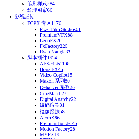
笔刷样式
284
纹理图案
66
影视后期
FCPX 专区
1176
Pixel Film Studios
61
PremiumVFX
88
LenoFX
26
FxFactory
226
Ryan Nangle
33
脚本插件
1954
AEScripts
1108
Boris FX
46
Video Copilot
15
Maxon 系列
80
Dehancer 系列
26
CineMatch
27
Digital Anarchy
22
编码渲染
31
抠像跟踪
58
AtomX
86
PremiumBuilder
45
Motion Factory
28
MYFX
19