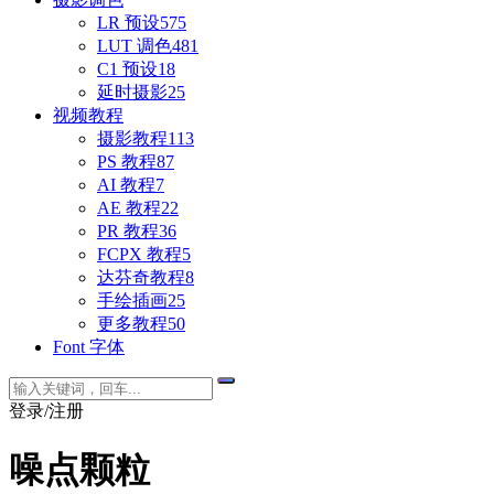
LR 预设
575
LUT 调色
481
C1 预设
18
延时摄影
25
视频教程
摄影教程
113
PS 教程
87
AI 教程
7
AE 教程
22
PR 教程
36
FCPX 教程
5
达芬奇教程
8
手绘插画
25
更多教程
50
Font 字体
登录/注册
噪点颗粒