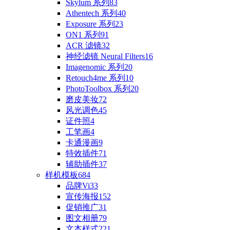
Skylum 系列
83
Athentech 系列
40
Exposure 系列
23
ON1 系列
91
ACR 滤镜
32
神经滤镜 Neural Filters
16
Imagenomic 系列
20
Retouch4me 系列
10
PhotoToolbox 系列
20
磨皮美妆
72
风光调色
45
证件照
4
工笔画
4
卡通漫画
9
特效插件
71
辅助插件
37
样机模板
684
品牌Vi
33
宣传海报
152
促销推广
31
图文相册
79
文本样式
221