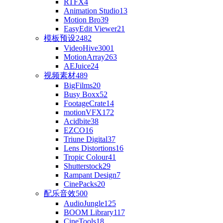
RTFX
4
Animation Studio
13
Motion Bro
39
EasyEdit Viewer
21
模板预设
2482
VideoHive
3001
MotionArray
263
AEJuice
24
视频素材
489
BigFilms
20
Busy Boxx
52
FootageCrate
14
motionVFX
172
Acidbite
38
EZCO
16
Triune Digital
37
Lens Distortions
16
Tropic Colour
41
Shutterstock
29
Rampant Design
7
CinePacks
20
配乐音效
500
AudioJungle
125
BOOM Library
117
CineTools
18