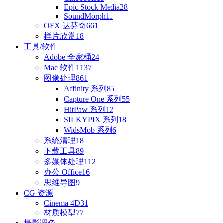
Epic Stock Media
28
SoundMorph
11
OFX 达芬奇
661
样片欣赏
18
工具/软件
Adobe 全家桶
24
Mac 软件
1137
图像处理
861
Affinity 系列
85
Capture One 系列
55
HitPaw 系列
12
SILKYPIX 系列
18
WidsMob 系列
6
系统清理
18
下载工具
89
多媒体处理
112
办公 Office
16
思维导图
9
CG 资源
Cinema 4D
31
材质模型
77
摄影调色