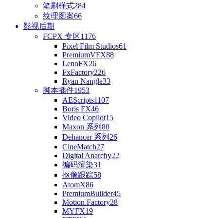
笔刷样式
284
纹理图案
66
影视后期
FCPX 专区
1176
Pixel Film Studios
61
PremiumVFX
88
LenoFX
26
FxFactory
226
Ryan Nangle
33
脚本插件
1953
AEScripts
1107
Boris FX
46
Video Copilot
15
Maxon 系列
80
Dehancer 系列
26
CineMatch
27
Digital Anarchy
22
编码渲染
31
抠像跟踪
58
AtomX
86
PremiumBuilder
45
Motion Factory
28
MYFX
19