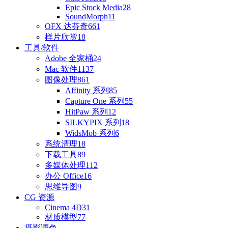
Epic Stock Media
28
SoundMorph
11
OFX 达芬奇
661
样片欣赏
18
工具/软件
Adobe 全家桶
24
Mac 软件
1137
图像处理
861
Affinity 系列
85
Capture One 系列
55
HitPaw 系列
12
SILKYPIX 系列
18
WidsMob 系列
6
系统清理
18
下载工具
89
多媒体处理
112
办公 Office
16
思维导图
9
CG 资源
Cinema 4D
31
材质模型
77
摄影调色