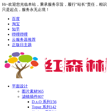
Hi~欢迎您光临本站，秉承服务宗旨，履行"站长"责任，相识
只是起点，服务永无止境！
百度
淘宝
知乎
哔哩哔哩
云服务器推荐
正版日主题
平面设计
图片素材
965
滤镜插件
807
D.x.O 系列
156
Topaz 系列
142