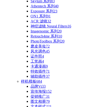
Skylum 系列
83
Athentech 系列
40
Exposure 系列
23
ON1 系列
91
ACR 滤镜
32
神经滤镜 Neural Filters
16
Imagenomic 系列
20
Retouch4me 系列
10
PhotoToolbox 系列
20
磨皮美妆
72
风光调色
45
证件照
4
工笔画
4
卡通漫画
9
特效插件
71
辅助插件
37
样机模板
684
品牌Vi
33
宣传海报
152
促销推广
31
图文相册
79
文本样式
221