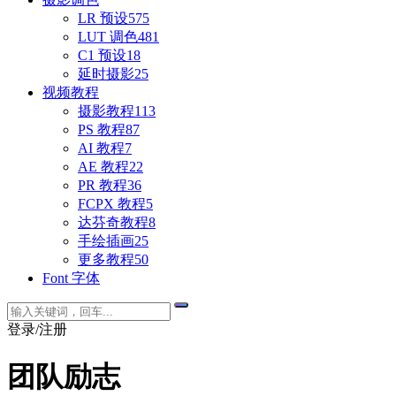
LR 预设
575
LUT 调色
481
C1 预设
18
延时摄影
25
视频教程
摄影教程
113
PS 教程
87
AI 教程
7
AE 教程
22
PR 教程
36
FCPX 教程
5
达芬奇教程
8
手绘插画
25
更多教程
50
Font 字体
登录/注册
团队励志