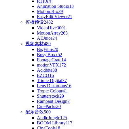
RTFX
4
Animation Studio
13
Motion Bro
39
EasyEdit Viewer
21
模板预设
2482
VideoHive
3001
MotionArray
263
AEJuice
24
视频素材
489
BigFilms
20
Busy Boxx
52
FootageCrate
14
motionVFX
172
Acidbite
38
EZCO
16
Triune Digital
37
Lens Distortions
16
Tropic Colour
41
Shutterstock
29
Rampant Design
7
CinePacks
20
配乐音效
500
AudioJungle
125
BOOM Library
117
CineTools
18