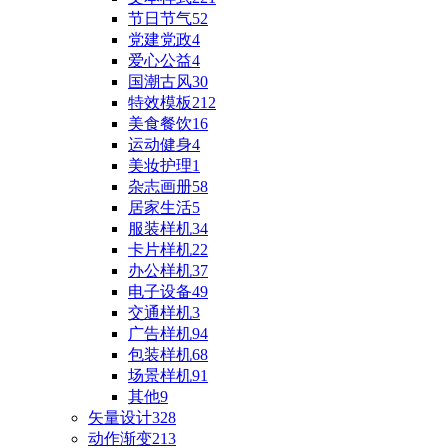
节日节气
52
党建党政
4
爱心公益
4
国潮古风
30
特效模板
212
美食餐饮
16
运动健身
4
美妆护理
1
杂志画册
58
居家生活
5
服装样机
34
卡片样机
22
办公样机
37
电子设备
49
交通样机
3
广告样机
94
包装样机
68
场景样机
91
其他
9
矢量设计
328
动作渐变
213